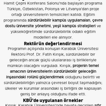
Hamit Çepni Konferans Salonu’nda başlayan programa
Türkiye, Özbekistan, Polonya ve Litvanya’dan proje
ortağı üniversitelerin temsilcileri katıldı. Eğitim
programında
sürdürülebilir kampüs uygulamaları
,
çevre
dostu üniversite yönetimi
,
yeşil kampüs stratejileri
ve
yükseköğretimde sürdürülebilirlik odaklı eğitim
modelleri ele alınıyor.
Rektörün değerlendirmesi
Programın açılışında konuşan Karabük Üniversitesi
Rektörü Prof. Dr. Fatih Kırışık, sürdürülebilir bir
geleceğin ancak güçlü uluslararası iş birlikleriyle
mümkün olacağını vurguladı. Kırışık,
projenin temel
amacının üniversitelerin sürdürülebilir geleceğin
inşasındaki rolünü güçlendirmek
olduğunu belirtti ve
sürdürülebilirliğin yalnızca çevresel boyut taşımadığını;
ülkeler ve kurumlar arasındaki iş birliğini de kapsayan
geniş bir anlayış olduğunu ifade etti.
KBÜ'de uygulanan örnekler
Kırışık, Karabük Üniversitesi'nde hayata geçirilen
sıfır