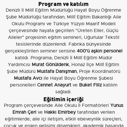
Program ve katılım
Denizli İl Millî Eğitim Müdürlüğü Hayat Boyu Öğrenme
Şube Müdürlüğü tarafından; Millî Eğitim Bakanlığı Aile
Okulu Programı ve Türkiye Yüzyılı Maarif Modeli
çerçevesinde hayata geçirilen "Üreten Eller, Güçlü
Aileler" projesinin eğitim semineri, Uğurlular Tekstil
tesislerinde düzenlendi. Fabrika bünyesinde
gerçekleştirilen seminer serisine
400'ü aşkın personel
katıldı. Programa; Denizli İl Millî Eğitim Müdür
Yardımcısı
Murat Gönüldenk
, Honaz İlçe Millî Eğitim
Şube Müdürü
Mustafa Danışman
, Proje Koordinatörü
Mustafa Avcı
ile Hayat Boyu Öğrenme Şubesi
personelleri
Cennet Anayurt
ve
Buket Filiz
katılım
sağladı.
Eğitimin içeriği
Program çerçevesinde Aile Okulu İl Formatörleri
Yunus
Emrah Çeri
ve
Hakkı Emirbey
tarafından verilen
eğitimlerde; aile içi iletişim, etkili ebeveynlik süreçleri,
çocuk ve ergen gelişimi dinamikleri, akademik başarıda