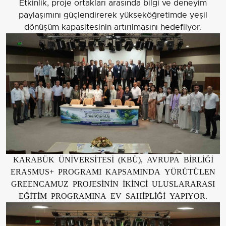
Etkinlik, proje ortakları arasında bilgi ve deneyim
paylaşımını güçlendirerek yükseköğretimde yeşil
dönüşüm kapasitesinin artırılmasını hedefliyor.
KARABÜK ÜNİVERSİTESİ (KBÜ), AVRUPA BİRLİĞİ
ERASMUS+ PROGRAMI KAPSAMINDA YÜRÜTÜLEN
GREENCAMUZ PROJESİNİN İKİNCİ ULUSLARARASI
EĞİTİM PROGRAMINA EV SAHİPLİĞİ YAPIYOR.