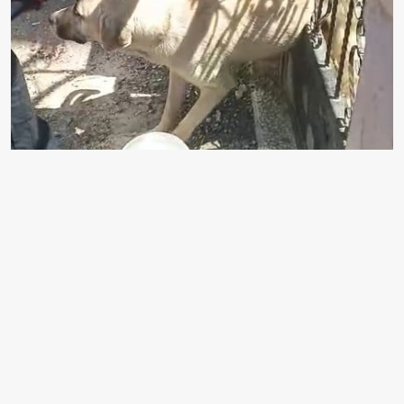
TOKAT'IN ERBAA İLÇESİNDE APARTMAN
GİRİŞİNDEKİ DEMİR KAPIYA SIKIŞAN KÖPEK,
İTFAİYE EKİPLERİNİN ÇALIŞMASIYLA KURTARILDI.