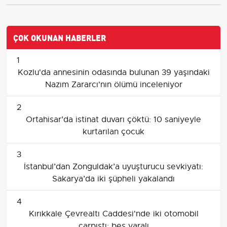
ÇOK OKUNAN HABERLER
1
Kozlu'da annesinin odasında bulunan 39 yaşındaki
Nazım Zararcı'nın ölümü inceleniyor
2
Ortahisar’da istinat duvarı çöktü: 10 saniyeyle
kurtarılan çocuk
3
İstanbul’dan Zonguldak’a uyuşturucu sevkiyatı:
Sakarya’da iki şüpheli yakalandı
4
Kırıkkale Çevrealtı Caddesi'nde iki otomobil
çarpıştı: beş yaralı