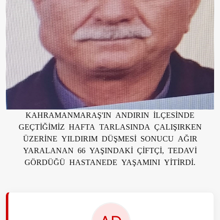
KAHRAMANMARAŞ'IN ANDIRIN İLÇESİNDE
GEÇTİĞİMİZ HAFTA TARLASINDA ÇALIŞIRKEN
ÜZERİNE YILDIRIM DÜŞMESİ SONUCU AĞIR
YARALANAN 66 YAŞINDAKİ ÇİFTÇİ, TEDAVİ
GÖRDÜĞÜ HASTANEDE YAŞAMINI YİTİRDİ.