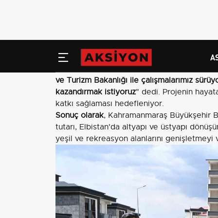
bütçe 500 milyon TL. İnşallah bu yatırımla 
olacağız
" dedi. Söz konusu bütçe ve planlan
kısa-orta vadede hissedilir iyileşme hedefliy
Kültür merkezi projesi
Başkan Görgel, Elbistan'a yeni bir kültür me
vererek, "
Büyükşehir Belediyesi olarak ilçem
ve Turizm Bakanlığı ile çalışmalarımız sürüyo
kazandırmak istiyoruz
" dedi. Projenin hayat
katkı sağlaması hedefleniyor.
Sonuç olarak
, Kahramanmaraş Büyükşehir Be
tutarı, Elbistan'da altyapı ve üstyapı dönü
yeşil ve rekreasyon alanlarını genişletmeyi 