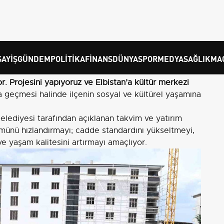
ilçemizde ulaşım konforunu önemli ölçüde artırmış
an çalışmalar, ilçede ulaşım ve yaşam kalitesinde
or.
rkezi kazandırma çalışmaları hakkında da bilgi
ize bir kültür merkezi kazandırmak istiyoruz. Kültür
r. Projesini yapıyoruz ve Elbistan’a kültür merkezi
a geçmesi halinde ilçenin sosyal ve kültürel yaşamına
lediyesi tarafından açıklanan takvim ve yatırım
şümünü hızlandırmayı; cadde standardını yükseltmeyi,
ve yaşam kalitesini artırmayı amaçlıyor.