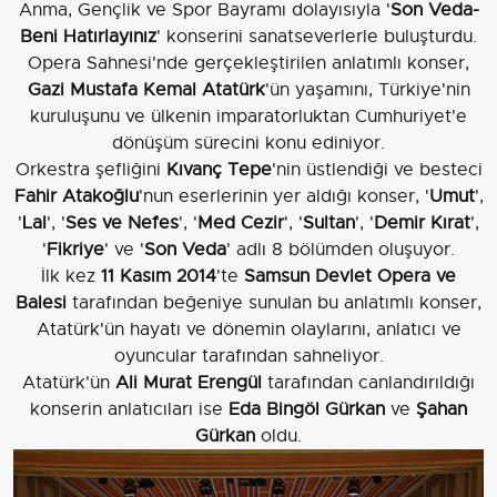
Anma, Gençlik ve Spor Bayramı dolayısıyla '
Son Veda-
Beni Hatırlayınız
' konserini sanatseverlerle buluşturdu.
Opera Sahnesi'nde gerçekleştirilen anlatımlı konser,
Gazi Mustafa Kemal Atatürk
'ün yaşamını, Türkiye'nin
kuruluşunu ve ülkenin imparatorluktan Cumhuriyet'e
dönüşüm sürecini konu ediniyor.
Orkestra şefliğini
Kıvanç Tepe
'nin üstlendiği ve besteci
Fahir Atakoğlu
'nun eserlerinin yer aldığı konser, '
Umut
',
'
Lal
', '
Ses ve Nefes
', '
Med Cezir
', '
Sultan
', '
Demir Kırat
',
'
Fikriye
' ve '
Son Veda
' adlı 8 bölümden oluşuyor.
İlk kez
11 Kasım 2014
'te
Samsun Devlet Opera ve
Balesi
tarafından beğeniye sunulan bu anlatımlı konser,
Atatürk'ün hayatı ve dönemin olaylarını, anlatıcı ve
oyuncular tarafından sahneliyor.
Atatürk'ün
Ali Murat Erengül
tarafından canlandırıldığı
konserin anlatıcıları ise
Eda Bingöl Gürkan
ve
Şahan
Gürkan
oldu.