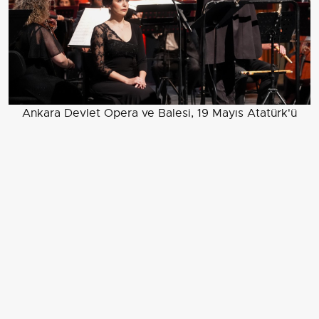
Ankara Devlet Opera ve Balesi, 19 Mayıs Atatürk'ü
Anma, Gençlik ve Spor Bayramı dolayısıyla "Son Veda-
Beni Hatırlayınız" konserini sanatseverlerle buluşturdu.
EDİTÖR
Aksiyon Haber Ajansı