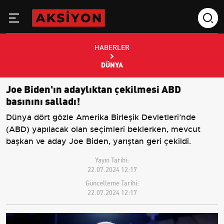
HABERLER
DÜNYA
Joe Biden'ın adaylıktan çekilmesi ABD
basınını salladı!
Dünya dört gözle Amerika Birleşik Devletleri’nde
(ABD) yapılacak olan seçimleri beklerken, mevcut
başkan ve aday Joe Biden, yarıştan geri çekildi.
Yayın Tarihi:
22.07.2024 12:17
Güncelleme Tarihi:
22.07.2024 12:17