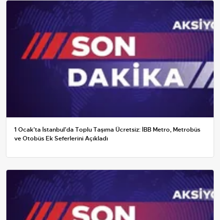
1 Ocak'ta İstanbul'da Toplu Taşıma Ücretsiz: İBB Metro, Metrobüs
ve Otobüs Ek Seferlerini Açıkladı