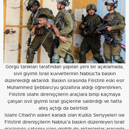
Görgü tanıkları tarafından yapılan yeni bir açıklamada,
sivil giyimli İsrail kuvvetlerinin Nablus’ta baskın
düzenlediği aktarıldı. Baskın sırasında Filistinli eski esir
Muhammed Şebbaru'yu gözaltına aldığı öğrenilirken,
Filistinli silahlı direnişçilerin araçlara binip kaçmaya
çalışan sivil giyimli İsrail güçlerine saldırdığı ve hatta
ateş açtığı da belirtildi.
İslami Cihad’ın askeri kanadı olan Kudüs Seriyyeleri ise
Filistinli direnişçilerin Nablus’a baskın düzenleyen İsrail
güçleriyle çatışma içine girdiği de aktarılanlar arasında