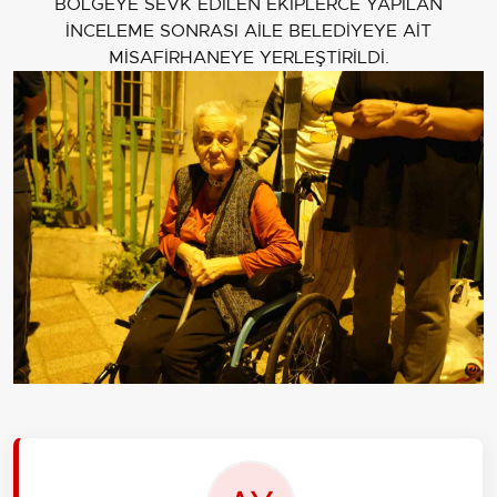
BÖLGEYE SEVK EDİLEN EKİPLERCE YAPILAN
İNCELEME SONRASI AİLE BELEDİYEYE AİT
MİSAFİRHANEYE YERLEŞTİRİLDİ.