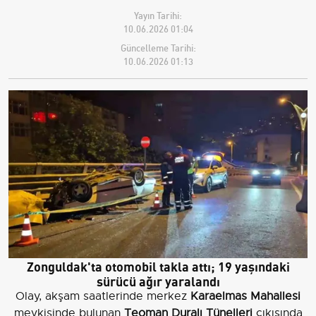
Yayın Tarihi:
10.06.2026 01:04
Güncelleme Tarihi:
10.06.2026 01:13
Zonguldak'ta otomobil takla attı; 19 yaşındaki
sürücü ağır yaralandı
Olay, akşam saatlerinde merkez
Karaelmas Mahallesi
mevkisinde bulunan
Teoman Duralı Tünelleri
çıkışında