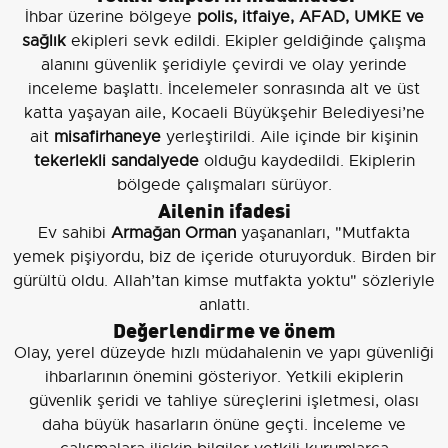
İhbar üzerine bölgeye
polis, itfaiye, AFAD, UMKE ve
sağlık
ekipleri sevk edildi. Ekipler geldiğinde çalışma
alanını güvenlik şeridiyle çevirdi ve olay yerinde
inceleme başlattı. İncelemeler sonrasında alt ve üst
katta yaşayan aile, Kocaeli Büyükşehir Belediyesi’ne
ait
misafirhaneye
yerleştirildi. Aile içinde bir kişinin
tekerlekli sandalyede
olduğu kaydedildi. Ekiplerin
bölgede çalışmaları sürüyor.
Ailenin ifadesi
Ev sahibi
Armağan Orman
yaşananları, "Mutfakta
yemek pişiyordu, biz de içeride oturuyorduk. Birden bir
gürültü oldu. Allah’tan kimse mutfakta yoktu" sözleriyle
anlattı.
Değerlendirme ve önem
Olay, yerel düzeyde hızlı müdahalenin ve yapı güvenliği
ihbarlarının önemini gösteriyor. Yetkili ekiplerin
güvenlik şeridi ve tahliye süreçlerini işletmesi, olası
daha büyük hasarların önüne geçti. İnceleme ve