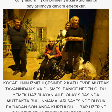
çalışmalara ilişkin bilgiler yetkili kurumlarca
paylaşılmaya devam edecektir.
KOCAELİ'NİN İZMİT İLÇESİNDE 2 KATLI EVDE MUTFAK
TAVANINDAN SIVA DÜŞMESİ PANİĞE NEDEN OLDU.
YEMEK HAZIRLAYAN AİLE, OLAY SIRASINDA
MUTFAKTA BULUNMAMALARI SAYESİNDE BÜYÜK
FACİADAN SON ANDA KURTULDU. İHBAR ÜZERİNE