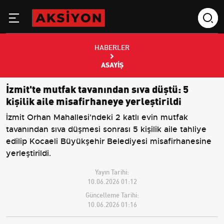
HABERLER
ASAYIŞ
İzmit'te mutfak tavanından sıva düştü: 5
kişilik aile misafirhaneye yerleştirildi
İzmit Orhan Mahallesi'ndeki 2 katlı evin mutfak
tavanından sıva düşmesi sonrası 5 kişilik aile tahliye
edilip Kocaeli Büyükşehir Belediyesi misafirhanesine
yerleştirildi.
Yayın Tarihi:
10.06.2026 01:12
Güncelleme Tarihi:
10.06.2026 01:16