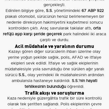
gerçekleşti.
Edinilen bilgiye göre,
S.S.
yönetimindeki
67 ABP 922
plakalı otomobil, sürücünün henüz belirlenemeyen bir
nedenle direksiyon hakimiyetini kaybetmesi sonucu
kontrolden çıktı. Araç savrularak taklalar attı,
orta
refüjü aşıp karşı şeride geçerek
park halindeki iki araca
çarptı ve durdu.
Acil müdahale ve yaralının durumu
Kazayı gören diğer sürücülerin ihbarı üzerine olay
yerine yoğun şekilde sağlık, polis, AFAD ve itfaiye
ekipleri sevk edildi. İtfaiye ve sağlık ekiplerinin
müdahalesiyle yola savrulduğu öne sürülen ağır yaralı
sürücü
S.S.
, olay yerindeki ilk müdahalesinin ardından
ambulansla hastaneye kaldırıldı.
S.S.'nin hayati
tehlikesinin bulunduğu
öğrenildi.
Trafik akışı ve soruşturma
Kaza nedeniyle güzergâhta trafik bir süre kontrollü
olarak tek şeritten sağlandı. Polis ekiplerinin çevre