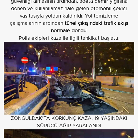
güvenliği almasının ardından, adeta demir yığınına
dönen ve kullanılamaz hale gelen otomobil çekici
vasıtasıyla yoldan kaldırıldı. Yol temizleme
çalışmalarının ardından
tünel çıkışındaki trafik akışı
normale döndü
.
Polis ekipleri kaza ile ilgili tahkikat başlattı.
ZONGULDAK'TA KORKUNÇ KAZA; 19 YAŞINDAKİ
SÜRÜCÜ AĞIR YARALANDI