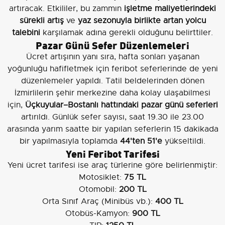
artıracak. Etkililer, bu zammın
işletme maliyetlerindeki
sürekli artış
ve
yaz sezonuyla birlikte artan yolcu
talebini
karşılamak adına gerekli olduğunu belirttiler.
Pazar Günü Sefer Düzenlemeleri
Ücret artışının yanı sıra, hafta sonları yaşanan
yoğunluğu hafifletmek için feribot seferlerinde de yeni
düzenlemeler yapıldı. Tatil beldelerinden dönen
İzmirlilerin şehir merkezine daha kolay ulaşabilmesi
için,
Üçkuyular–Bostanlı hattındaki pazar günü seferleri
artırıldı. Günlük sefer sayısı, saat 19.30 ile 23.00
arasında yarım saatte bir yapılan seferlerin 15 dakikada
bir yapılmasıyla toplamda
44'ten 51'e
yükseltildi.
Yeni Feribot Tarifesi
Yeni ücret tarifesi ise araç türlerine göre belirlenmiştir:
Motosiklet:
75 TL
Otomobil:
200 TL
Orta Sınıf Araç (Minibüs vb.):
400 TL
Otobüs-Kamyon:
900 TL