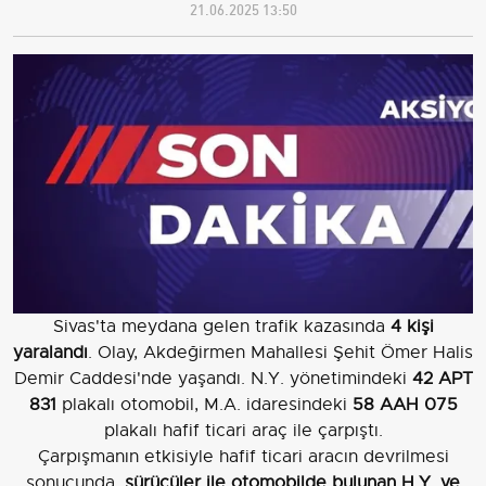
21.06.2025 13:50
Sivas'ta meydana gelen trafik kazasında
4 kişi
yaralandı
. Olay, Akdeğirmen Mahallesi Şehit Ömer Halis
Demir Caddesi'nde yaşandı. N.Y. yönetimindeki
42 APT
831
plakalı otomobil, M.A. idaresindeki
58 AAH 075
plakalı hafif ticari araç ile çarpıştı.
Çarpışmanın etkisiyle hafif ticari aracın devrilmesi
sonucunda,
sürücüler ile otomobilde bulunan H.Y. ve