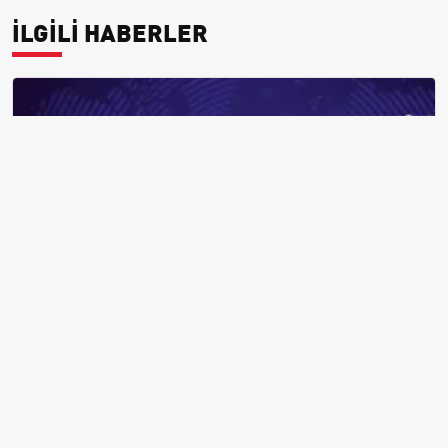
İLGİLİ HABERLER
2026 Ehliyet, Pasaport ve Kimlik Kartı Harçları Resmileşti: Yeni
Tarifeler ve Geçerlilik Tarihi