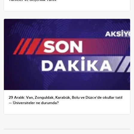
29 Aralık: Van, Zonguldak, Karabük, Bolu ve Düzce'de okullar tatil
— Üniversiteler ne durumda?