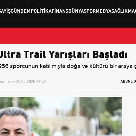
SAYIŞ
GÜNDEM
POLITIKA
FINANS
DÜNYA
SPOR
MEDYA
SAĞLIK
MA
ltra Trail Yarışları Başladı
 256 sporcunun katılımıyla doğa ve kültürü bir araya g
e Tarihi:
24.05.2025 14:52
ABONE O