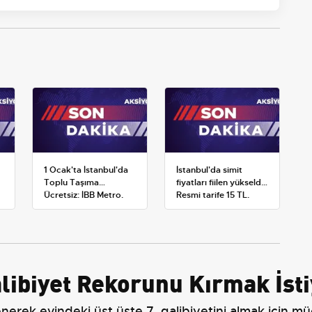
1 Ocak'ta İstanbul'da
İstanbul'da simit
Toplu Taşıma
fiyatları fiilen yükseldi:
Ücretsiz: İBB Metro,
Resmi tarife 15 TL,
Metrobüs ve Otobüs
satışlar 20-25 TL'ye
Ek Seferlerini Açıkladı
çıktı
libiyet Rekorunu Kırmak İst
rek evindeki üst üste 7. galibiyetini almak için m