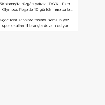
5
Kalamış'ta rüzgârı yakala: TAYK - Eker
Olympos Regatta 10 günlük maratonla
başladı
6
çocuklar sahalara taşındı: samsun yaz
spor okulları 11 branşta devam ediyor