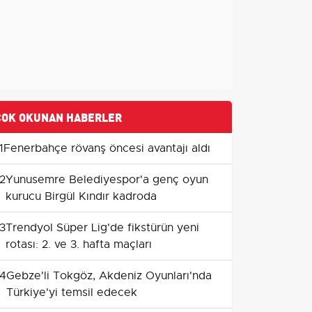
ÇOK OKUNAN HABERLER
1
Fenerbahçe rövanş öncesi avantajı aldı
2
Yunusemre Belediyespor'a genç oyun
kurucu Birgül Kındır kadroda
3
Trendyol Süper Lig'de fikstürün yeni
rotası: 2. ve 3. hafta maçları
4
Gebze'li Tokgöz, Akdeniz Oyunları'nda
Türkiye'yi temsil edecek