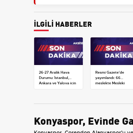
İLGİLİ HABERLER
26-27 Aralık Hava
Resmi Gazete'de
Durumu: İstanbul,
yayımlandı: 66
Ankara ve Yalova için
meslekte Mesleki
Kar Tahminleri
Yeterlilik Belgesi
zorunluluğu
Konyaspor, Evinde Ga
Konyaspor, Corendon Alanyaspor'u yene