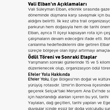
Vali Elban'ın Açıklamaları
Vali Süleyman Elban, etkinlik sırasında gaze
döneminde düşmana karşı savaşmak için bu 
aldığını belirtti. İlk kez ultra trail organi
parkurun hem doğasıyla hem de tarihi önemi
Elban, ayrıca 11 ilçeyi kapsayan rota için çeş
çalışmaların devam edeceğini ifade etti. Rot
canlanma hedeflediklerini dile getiren Elban
süreçle bölgeye olan ilgiyi artırmayı amaçladı
Ödül Töreni ve Sonraki Etaplar
Yarışmanın sonraki günlerinde 15 ve 5 kilomet
düzenlenecek olup, organizasyon ödül tören
Efeler Yolu Hakkında
Efeler Yolu
, Ege Bölgesi'nin doğal ve kültüre
yürüyüş rotasıdır. İzmir'in Bornova ilçesind
geçerek Selçuk'taki Meryem Ana Evi'nde s
için hazırlandığı alanları içeren bu yol, tarih
Yaylaları, dağ geçitleri, tarihi yapıları ve Ege
duygular içinde eşsiz bir doğa yolculuğu su