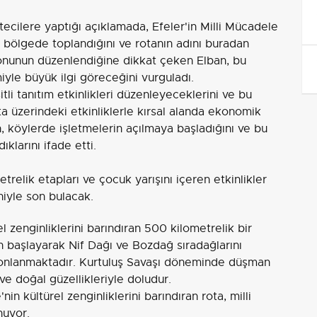
tecilere yaptığı açıklamada, Efeler'in Milli Mücadele
bölgede toplandığını ve rotanın adını buradan
zasyonunun düzenlendiğine dikkat çeken Elban, bu
yle büyük ilgi göreceğini vurguladı.
itli tanıtım etkinlikleri düzenleyeceklerini ve bu
a üzerindeki etkinliklerle kırsal alanda ekonomik
, köylerde işletmelerin açılmaya başladığını ve bu
klarını ifade etti.
relik etapları ve çocuk yarışını içeren etkinlikler
iyle son bulacak.
l zenginliklerini barındıran 500 kilometrelik bir
en başlayarak Nif Dağı ve Bozdağ sıradağlarını
onlanmaktadır. Kurtuluş Savaşı döneminde düşman
i ve doğal güzellikleriyle doludur.
'nin kültürel zenginliklerini barındıran rota, milli
nuyor.