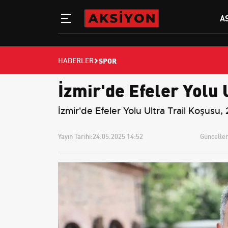
A
SPOR
HABERLER
İzmir'de Efeler Yolu U
İzmir'de Efeler Yolu Ultra Trail Koşusu,
Yayın Tarihi:
24.05.2025 14:52
Güncellem