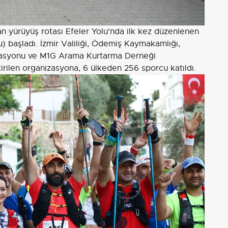
an yürüyüş rotası Efeler Yolu'nda ilk kez düzenlenen
u) başladı. İzmir Valiliği, Ödemiş Kaymakamlığı,
rasyonu ve M1G Arama Kurtarma Derneği
irilen organizasyona, 6 ülkeden 256 sporcu katıldı.