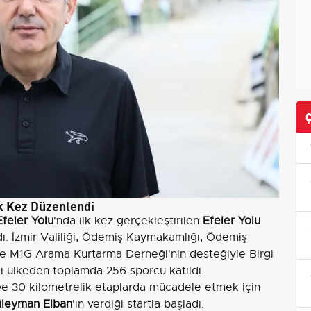
lk Kez Düzenlendi
Efeler Yolu
'nda ilk kez gerçekleştirilen
Efeler Yolu
adı. İzmir Valiliği, Ödemiş Kaymakamlığı, Ödemiş
ve M1G Arama Kurtarma Derneği'nin desteğiyle Birgi
lı ülkeden toplamda 256 sporcu katıldı.
 ve 30 kilometrelik etaplarda mücadele etmek için
üleyman Elban
'ın verdiği startla başladı.