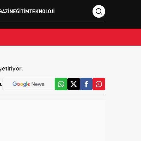
GAZIN
EĞITIM
TEKNOLOJI
etiriyor.
L