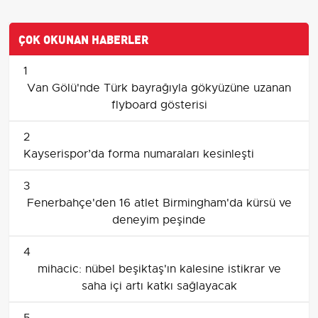
ÇOK OKUNAN HABERLER
1
Van Gölü'nde Türk bayrağıyla gökyüzüne uzanan
flyboard gösterisi
2
Kayserispor’da forma numaraları kesinleşti
3
Fenerbahçe'den 16 atlet Birmingham'da kürsü ve
deneyim peşinde
4
mihacic: nübel beşiktaş'ın kalesine istikrar ve
saha içi artı katkı sağlayacak
5