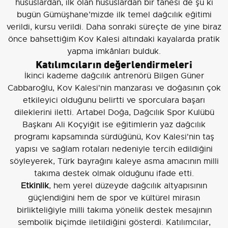
hususlardan, ilk olan hususlardan bir tanesi de şu ki
bugün Gümüşhane’mizde ilk temel dağcılık eğitimi
verildi, kursu verildi. Daha sonraki süreçte de yine biraz
önce bahsettiğim Kov Kalesi altındaki kayalarda pratik
yapma imkânları bulduk.
Katılımcıların değerlendirmeleri
İkinci kademe dağcılık antrenörü Bilgen Güner
Cabbaroğlu, Kov Kalesi'nin manzarası ve doğasının çok
etkileyici olduğunu belirtti ve sporculara başarı
dileklerini iletti. Artabel Doğa, Dağcılık Spor Kulübü
Başkanı Ali Koçyiğit ise eğitimlerin yaz dağcılık
programı kapsamında sürdüğünü, Kov Kalesi'nin taş
yapısı ve sağlam rotaları nedeniyle tercih edildiğini
söyleyerek, Türk bayrağını kaleye asma amacının milli
takıma destek olmak olduğunu ifade etti.
Etkinlik
, hem yerel düzeyde dağcılık altyapısının
güçlendiğini hem de spor ve kültürel mirasın
birlikteliğiyle milli takıma yönelik destek mesajının
sembolik biçimde iletildiğini gösterdi. Katılımcılar,