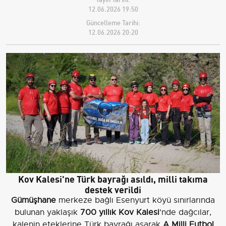
12.06.2026 19:50
Güncelleme Tarihi:
12.06.2026 20:20
Kov Kalesi'ne Türk bayrağı asıldı, milli takıma
destek verildi
Gümüşhane
merkeze bağlı Esenyurt köyü sınırlarında
bulunan yaklaşık
700 yıllık Kov Kalesi
'nde dağcılar,
kalenin eteklerine Türk bayrağı asarak
A Milli Futbol