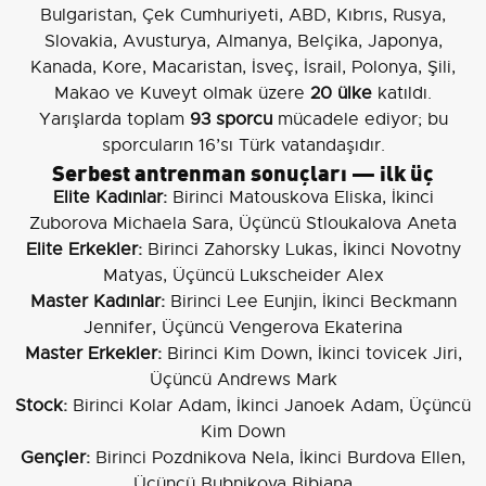
Bulgaristan, Çek Cumhuriyeti, ABD, Kıbrıs, Rusya,
Slovakia, Avusturya, Almanya, Belçika, Japonya,
Kanada, Kore, Macaristan, İsveç, İsrail, Polonya, Şili,
Makao ve Kuveyt olmak üzere
20 ülke
katıldı.
Yarışlarda toplam
93 sporcu
mücadele ediyor; bu
sporcuların 16’sı Türk vatandaşıdır.
Serbest antrenman sonuçları — ilk üç
Elite Kadınlar:
Birinci Matouskova Eliska, İkinci
Zuborova Michaela Sara, Üçüncü Stloukalova Aneta
Elite Erkekler:
Birinci Zahorsky Lukas, İkinci Novotny
Matyas, Üçüncü Lukscheider Alex
Master Kadınlar:
Birinci Lee Eunjin, İkinci Beckmann
Jennifer, Üçüncü Vengerova Ekaterina
Master Erkekler:
Birinci Kim Down, İkinci tovicek Jiri,
Üçüncü Andrews Mark
Stock:
Birinci Kolar Adam, İkinci Janoek Adam, Üçüncü
Kim Down
Gençler:
Birinci Pozdnikova Nela, İkinci Burdova Ellen,
Üçüncü Bubnikova Bibiana