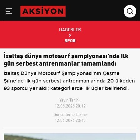
HABERLER
SPOR
İzeltaş dünya motosurf şampiyonası'nda ilk
gün serbest antrenmanlar tamamlandı
İzeltaş Dünya Motosurf Şampiyonası'nın Çeşme
Şifne'de ilk gün serbest antrenmanlarında 20 ülkeden
93 sporcu yer aldı; kategorilerde ilk üçler belirlendi.
Yayın Tarihi:
12.06.2026 20:12
Güncelleme Tarihi:
12.06.2026 23:40