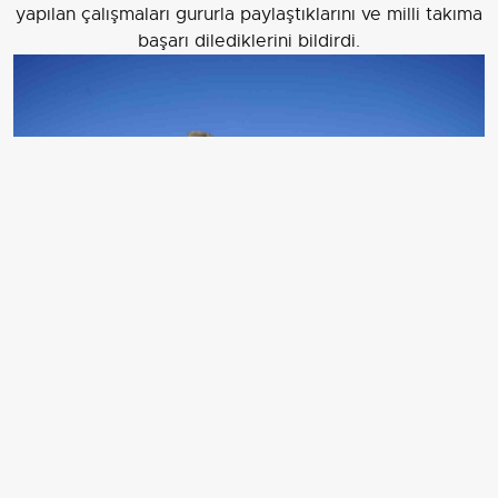
yapılan çalışmaları gururla paylaştıklarını ve milli takıma
başarı dilediklerini bildirdi.
GÜMÜŞHANE’NİN MERKEZE BAĞLI ESENYURT
KÖYÜ SINIRLARINDA BULUNAN YAKLAŞIK 700
YILLIK KOV KALESİ’NDE DAĞCILAR, KALENİN
ETEKLERİNE TÜRK BAYRAĞI ASARAK A MİLLİ
FUTBOL TAKIMI’NA BAŞARI DİLEKLERİNDE