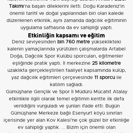
Takımı
'na başarı dileklerini iletti. Doğu Karadeniz'in
önemli tarihî ve doğal yapılarından biri olan kalede
düzenlenen etkinlik, aynı zamanda dağcılık eğitiminin
uygulama safhasına da ev sahipliği yaptı.
Etkinliğin kapsamı ve eğitim
Deniz seviyesinden
bin 760 metre
yükseklikteki
kalenin yamaçlarında yürütülen çalışmalarda Artabel
Doğa, Dağcılık Spor Kulübü sporcuları, eğitmenler
eşliğinde pratik yaptı. İl merkezine
25 kilometre
uzaklıkta gerçekleştirilen faaliyet kapsamında kulüp,
yaz dağcılık eğitimleri çerçevesinde
11 sporcu
ile
katılım sağladı.
Gümüşhane Gençlik ve Spor İl Müdürü Mücahit Atalay
etkinlikle ilgili olarak temel eğitimin kentte ilk defa
verildiğini vurguladı ve şunları ifade etti: Bugün
Gümüşhane Merkeze bağlı Esenyurt köyü sınırları
içerisinde yer alan Kov Kalesi’ne çok güzel bir etkinliğe
ev sahipliği yaptık. ... Bizim için önemli olan