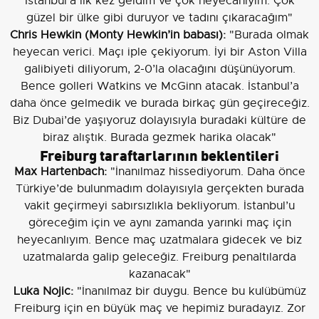
İstanbul’a ilk kez geldim ve çok heyecanlyım. Çok
güzel bir ülke gibi duruyor ve tadını çıkaracağım"
Chris Hewkin (Monty Hewkin’in babası):
"Burada olmak
heyecan verici. Maçı iple çekiyorum. İyi bir Aston Villa
galibiyeti diliyorum, 2-0’la olacağını düşünüyorum.
Bence golleri Watkins ve McGinn atacak. İstanbul’a
daha önce gelmedik ve burada birkaç gün geçireceğiz.
Biz Dubai’de yaşıyoruz dolayısıyla buradaki kültüre de
biraz alıştık. Burada gezmek harika olacak"
Freiburg taraftarlarının beklentileri
Max Hartenbach:
"İnanılmaz hissediyorum. Daha önce
Türkiye’de bulunmadım dolayısıyla gerçekten burada
vakit geçirmeyi sabırsızlıkla bekliyorum. İstanbul’u
göreceğim için ve aynı zamanda yarınki maç için
heyecanlıyım. Bence maç uzatmalara gidecek ve biz
uzatmalarda galip geleceğiz. Freiburg penaltılarda
kazanacak"
Luka Nojic:
"İnanılmaz bir duygu. Bence bu kulübümüz
Freiburg için en büyük maç ve hepimiz buradayız. Zor