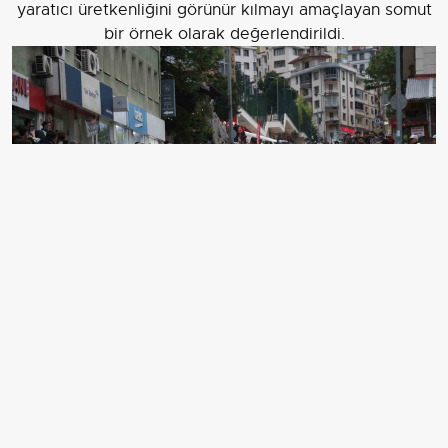
yaratıcı üretkenliğini görünür kılmayı amaçlayan somut
bir örnek olarak değerlendirildi.
ARTVİN’DE GERİ DÖNÜŞÜME DİKKAT ÇEKMEK
AMACIYLA DÜZENLENEN GRAVİTY RACER
YARIŞINDA, HURDA MALZEMELERDEN YAPILAN
MOTORSUZ ARAÇLARLA YARIŞAN SÜRÜCÜLER
RENKLİ GÖRÜNTÜLER OLUŞTURDU.