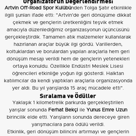
Organizatörün Değerlendirmesi
Artvin Off-Road Spor Kulübü
nden Tolga Şatır etkinlikle
ilgili şunları ifade etti: "Artvin’de geri dönüşüme dikkat
çekmek ve gençlerin üretkenliğini teşvik etmek
amacıyla düzenlediğimiz organizasyonun üçüncüsünü
gerçekleştirdik. Tamamen atık malzemeler kullanılarak
hazırlanan araçlar büyük ilgi gördü. Varillerden,
koltuklardan ve borulardan yapılan araçlarla hem geri
dönüşüm mesajı verildi hem de gençlerin yetenekleri
ortaya konuldu. Özellikle Endüstri Meslek Lisesi
öğrencileri etkinliğe yoğun ilgi gösterdi. Halktan
katılımcılar da kendi yaptıkları araçlarla organizasyonda
yer aldı. Bu yıl yarışlarda 15 araç mücadele etti".
Sıralama ve Ödüller
Yaklaşık 1 kilometrelik parkurda gerçekleştirilen
yarışlar sonunda
Ferhat Bekçi
ile
Yunus Emre Uzun
birincilik elde etti. Yarışların sonunda dereceye giren
yarışmacılara para ödülü verildi.
Etkinlik, geri dönüşüm bilincini artırmayı ve gençlerin