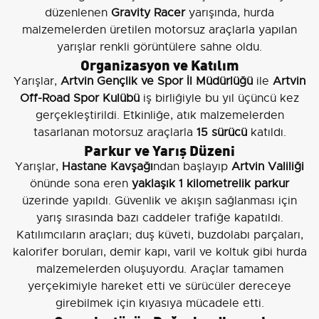
düzenlenen
Gravity Racer
yarışında, hurda
malzemelerden üretilen motorsuz araçlarla yapılan
yarışlar renkli görüntülere sahne oldu.
Organizasyon ve Katılım
Yarışlar,
Artvin Gençlik ve Spor İl Müdürlüğü
ile
Artvin
Off-Road Spor Kulübü
iş birliğiyle bu yıl üçüncü kez
gerçekleştirildi. Etkinliğe, atık malzemelerden
tasarlanan motorsuz araçlarla
15 sürücü
katıldı.
Parkur ve Yarış Düzeni
Yarışlar,
Hastane Kavşağı
ndan başlayıp
Artvin Valiliği
önünde sona eren
yaklaşık 1 kilometrelik parkur
üzerinde yapıldı. Güvenlik ve akışın sağlanması için
yarış sırasında bazı caddeler trafiğe kapatıldı.
Katılımcıların araçları; duş küveti, buzdolabı parçaları,
kalorifer boruları, demir kapı, varil ve koltuk gibi hurda
malzemelerden oluşuyordu. Araçlar tamamen
yerçekimiyle hareket etti ve sürücüler dereceye
girebilmek için kıyasıya mücadele etti.