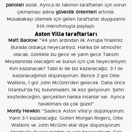
panoları
asıldı. Ayrıca iki takımın taraftarları için sorun
çıkmaması adına
güvenlik önlemleri
artırıldı.
Müsabakayı izlemek için gelen taraftarlar duygularını
İHA mikrofonuyla paylaştı.
Aston Villa taraftarları
Matt Baolow:
"44 yılın ardından ilk Avrupa finalimiz.
Burada oldukça heyecanlıyız. Harika bir atmosfer
olacak, özellikle bu gece ve yarın gece Taksim
Meydanında olacağım ve bunun için çok heyecanlıyım.
Kim kazanacak? Tabii ki de biz kazanacağız. 3-1 ile
kazanacağımızı düşünüyorum. Bence 2 gol Ollie
Watkins, 1 gol John McGinn’den gelecek. Daha önce
İstanbul’da hiç bulunmadım, ilk kez geliyorum. Şehri
keşfedeceğim, gerçekten harika insanlar var. Ayrıca
havalimanı da çok güzel"
Monty Hewkin:
"Sadece Aston Villa’yı düşünüyorum.
Yarın 3-1 kazanacağız. Golleri Morgan Rogers, Ollie
Watkins ve John McGinn atar diye düşünüyorum.