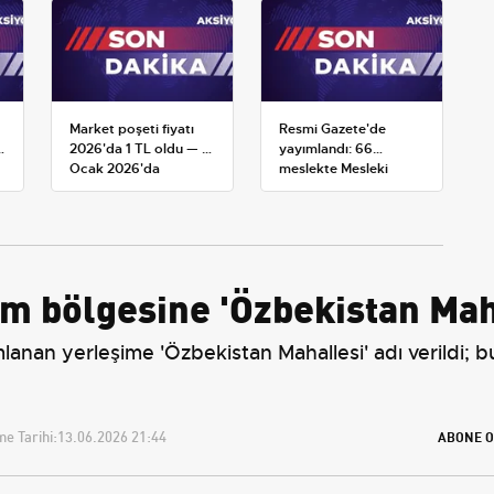
Market poşeti fiyatı
Resmi Gazete'de
k
2026'da 1 TL oldu — 1
yayımlandı: 66
Ocak 2026'da
meslekte Mesleki
yürürlüğe giren tarife
Yeterlilik Belgesi
zorunluluğu
m bölgesine 'Özbekistan Mahal
anan yerleşime 'Özbekistan Mahallesi' adı verildi; bu
e Tarihi:
13.06.2026 21:44
ABONE O