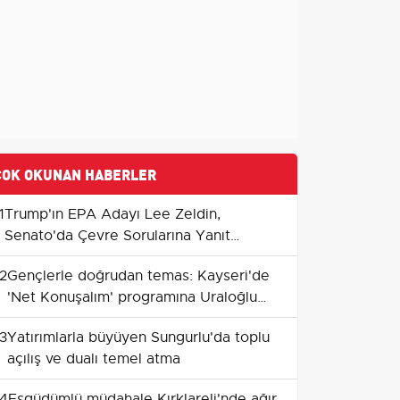
ÇOK OKUNAN HABERLER
1
Trump'ın EPA Adayı Lee Zeldin,
Senato'da Çevre Sorularına Yanıt
Vermekte Zorlandı
2
Gençlerle doğrudan temas: Kayseri'de
'Net Konuşalım' programına Uraloğlu
katılacak
3
Yatırımlarla büyüyen Sungurlu'da toplu
açılış ve dualı temel atma
4
Eşgüdümlü müdahale Kırklareli'nde ağır