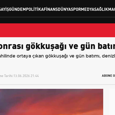
SAYIŞ
GÜNDEM
POLITIKA
FINANS
DÜNYA
SPOR
MEDYA
SAĞLIK
MA
onrası gökkuşağı ve gün batı
ahilinde ortaya çıkan gökkuşağı ve gün batımı, deni
e Tarihi:
13.06.2026 21:44
ABONE O