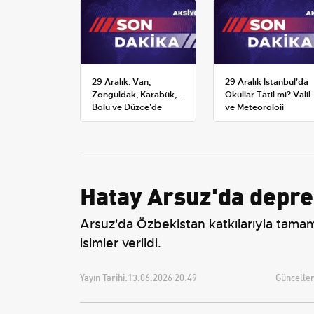
29 Aralık: Van,
29 Aralık İstanbul'da
Zonguldak, Karabük,
Okullar Tatil mi? Valili
Bolu ve Düzce'de
ve Meteoroloji
okullar tatil —
Açıklamaları
Üniversiteler ne
durumda?
Hatay Arsuz'da depre
Arsuz'da Özbekistan katkılarıyla tamaml
isimler verildi.
Yayın Tarihi:
13.06.2026 20:49
Güncellem