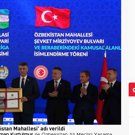
tan Mahallesi' adı verildi
man Kurtulmuş
ile Özbekistan Ali Meclisi Yasama