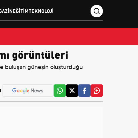
GAZIN
EĞITIM
TEKNOLOJI
mı görüntüleri
zle buluşan güneşin oluşturduğu
L