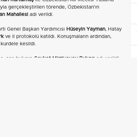
ıyla gerçekleştirilen törende, Özbekistan'ın
an Mahallesi
adı verildi.
arti Genel Başkan Yardımcısı
Hüseyin Yayman
, Hatay
rk
ve il protokolü katıldı. Konuşmaların ardından,
 kurdele kesildi.
en, ana bulvara
Şevket Mirziyoyev Bulvarı
adı verildi.
Semerkant
da caddelerde yaşatılacak. Mescide
uriyeti Kardeşlik Parkı
olarak düzenlendi.
adece evlerin, caminin, bulvarın ve altyapının hayata
işkilerin kuvvetine ve kardeşliğin kalıcılığına işaret
apılan katkıların yerel bellekte kalmasını sağlayarak
ızanın korunmasına katkı sunuyor.
ı; barınma, ibadet, ulaşım ve yeşil alan ihtiyaçlarını
nun yeniden örülmesine destek oluyor. İsim verme
lmakla kalmayıp, ilerleyen dönemde kültürel değişim