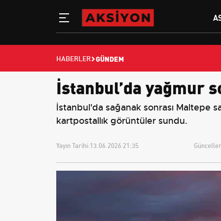
A
GÜNDEM
HABERLER
İstanbul’da yağmur s
İstanbul'da sağanak sonrası Maltepe s
kartpostallık görüntüler sundu.
Yayın Tarihi:
13.06.2026 21:35
Güncellem