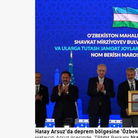
Hatay Arsuz'da deprem bölgesine 'Özbekis
Hatay'ın Arsuz ilçesinde, TBMM Başkanı
Nu