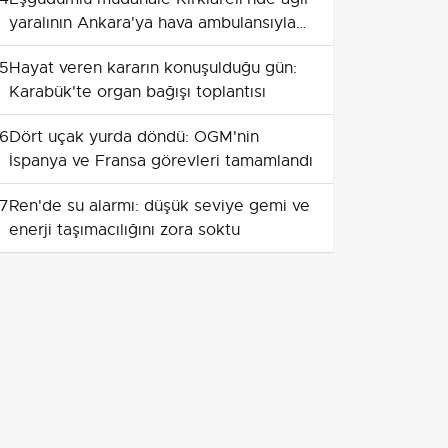
yaralının Ankara'ya hava ambulansıyla
sevkini sağladı
5
Hayat veren kararın konuşulduğu gün:
Karabük'te organ bağışı toplantısı
6
Dört uçak yurda döndü: OGM'nin
İspanya ve Fransa görevleri tamamlandı
7
Ren'de su alarmı: düşük seviye gemi ve
enerji taşımacılığını zora soktu