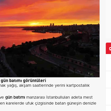
 gün batımı görüntüleri
ak yağış, akşam saatlerinde yerini kartpostallık
ve
gün batımı
manzarası İstanbulluları adeta mest
nen karelerde ufuk çizgisinde batan güneşin denizle