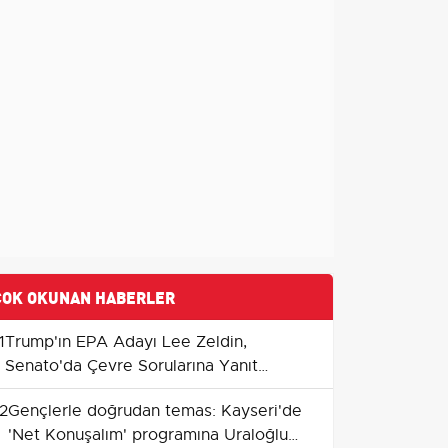
ÇOK OKUNAN HABERLER
1
Trump'ın EPA Adayı Lee Zeldin,
Senato'da Çevre Sorularına Yanıt
Vermekte Zorlandı
2
Gençlerle doğrudan temas: Kayseri'de
'Net Konuşalım' programına Uraloğlu