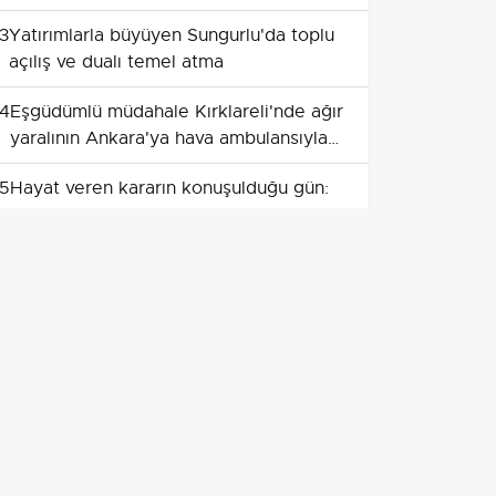
katılacak
3
Yatırımlarla büyüyen Sungurlu'da toplu
açılış ve dualı temel atma
4
Eşgüdümlü müdahale Kırklareli'nde ağır
yaralının Ankara'ya hava ambulansıyla
sevkini sağladı
5
Hayat veren kararın konuşulduğu gün:
Karabük'te organ bağışı toplantısı
6
Dört uçak yurda döndü: OGM'nin
İspanya ve Fransa görevleri tamamlandı
7
Ren'de su alarmı: düşük seviye gemi ve
enerji taşımacılığını zora soktu