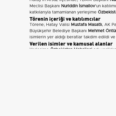
Meclisi Başkanı
Nuriddin İsmailov
'un katılım
katkılarıyla tamamlanan yerleşime
Özbekist
Törenin içeriği ve katılımcılar
Törene; Hatay Valisi
Mustafa Masatlı
, AK P
Büyükşehir Belediye Başkanı
Mehmet Öntü
isimlerin yer aldığı beratlar takdim edildi ve
Verilen isimler ve kamusal alanlar
Yerleşime
Özbekistan Mahallesi
adı verilirk
Ülkenin başkenti
Taşkent
ve kültürel kenti
Buhara
ismi verildi, park ise
Özbekistan Cumh
Anlamı ve değerlendirme
TBMM Başkanı
Numan Kurtulmuş
, törenin s
geçirilmesinin ötesinde, iki ülke arasındaki il
ettiğini vurguladı. Bu tür isimlendirmeler, y
iki ülke arasında kültürel ve diplomatik haf
Yerel düzeyde yapılan yeniden inşa çalışmalar
birlikte ele alarak toplumun sosyal dokusu
uygulaması, proje sponsorluğunu görünür kı