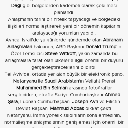
Dağı
gibi bölgelerden kademeli olarak çekilmesi
planlandı.
Anlaşmanın tarihi bir nitelik taşıyacağı ve bölgedeki
ilişkileri normalleştirerek yeni bir dönemin kapılarını
aralayacağı yorumları yapıldı.
Ayrıca, İsrail'de şu günlerde gündemde olan
Abraham
Anlaşmaları
hakkında, ABD Başkanı
Donald Trump
'ın
Özel Temsilcisi
Steve Witkoff
, yakın zamanda bu
anlaşmalara taraf olan ülkelerle ilgili önemli bir duyuru
gerçekleştireceklerini bildirdi.
Tel Aviv'de, ortada yer alan büyük bir elektronik pano,
Netanyahu
ile
Suudi Arabistan
'ın Veliaht Prensi
Muhammed Bin Selman
arasında fotoğraflar
sergilenirken, etrafta Suriye Cumhurbaşkanı
Ahmed
Şara
, Lübnan Cumhurbaşkanı
Joseph Avn
ve Filistin
Devlet Başkanı
Mahmud Abbas
dikkat çekti.
Netanyahu, İran'a yönelik saldırıların sona ermesinin,
normalleşme anlaşmalarının genişlemesi için önemli bir