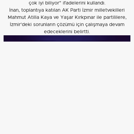
çok iyi biliyor" ifadelerini kullandı.
İnan, toplantıya katılan AK Parti İzmir milletvekilleri
Mahmut Atilla Kaya ve Yaşar Kırkpınar ile partililere,
İzmir'deki sorunların çözümü için çalışmaya devam
edeceklerini belirtti.
AK Parti Genel Sekreteri Eyyüp Kadir İnan (fotoğrafta),
önce Selahattin Akçiçek Kültür Merkezi'nde
gerçekleştirilen AK Parti Konak İlçe Danışma Meclisi
Toplantısı'na, daha sonra da Işılay Saygın Kütür
Merkezi'nde düzenlenen Buca İlçe Danışma Meclisi