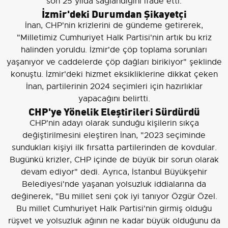
son 25 yılda sağlandığını ifade etti.
İzmir'deki Durumdan Şikayetçi
İnan, CHP'nin krizlerini de gündeme getirerek,
"Milletimiz Cumhuriyet Halk Partisi'nin artık bu kriz
halinden yoruldu. İzmir'de çöp toplama sorunları
yaşanıyor ve caddelerde çöp dağları birikiyor" şeklinde
konuştu. İzmir'deki hizmet eksikliklerine dikkat çeken
İnan, partilerinin 2024 seçimleri için hazırlıklar
yapacağını belirtti.
CHP'ye Yönelik Eleştirileri Sürdürdü
CHP'nin adayı olarak sunduğu kişilerin sıkça
değiştirilmesini eleştiren İnan, "2023 seçiminde
sundukları kişiyi ilk fırsatta partilerinden de kovdular.
Bugünkü krizler, CHP içinde de büyük bir sorun olarak
devam ediyor" dedi. Ayrıca, İstanbul Büyükşehir
Belediyesi'nde yaşanan yolsuzluk iddialarına da
değinerek, "Bu millet seni çok iyi tanıyor Özgür Özel.
Bu millet Cumhuriyet Halk Partisi'nin girmiş olduğu
rüşvet ve yolsuzluk ağının ne kadar büyük olduğunu da