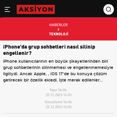
HABERLER
TEKNOLOJI
iPhone'da grup sohbetleri nasıl silinip
engellenir?
iPhone kullanıcılarının en büyük şikayetlerinden biri
grup sohbetlerinin silinmemesi ve engellenmemesiyle
ilgiliydi. Ancak Apple, , iOS 17'de bu konuya çözüm
getirecek bir özellik ekledi. İşte merak edilenler...
Yayın Tarihi:
25.12.2023 16:03
Güncelleme Tarihi:
25.12.2023 16:03