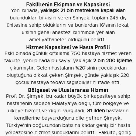
Fakültenin Ekipman ve Kapasitesi
Yeni binada,
yaklaşık 21 bin metrekare kapalı alan
bulundukları bilgisini veren Şimşek, toplam 245 diş
ünitesine sahip olduklarını ve bunlardan 16'sının lokal,
6'sının genel anestezi biriminde yer alan
ameliyathaneler olduğunu belirtti.
Hizmet Kapasitesi ve Hasta Profili
Eski binada günlük ortalama 750 hastaya hizmet veren
fakülte, yeni binada bu sayıyı yaklaşık
2 bin 200 işleme
çıkarmıştır. Gelen hastaların %20'sinin çocuklardan
oluştuğuna dikkat çeken Şimşek, günde yaklaşık 220
çocuk hastaya tedavi sağladıklarını ifade etti.
Bölgesel ve Uluslararası Hizmet
Prof. Dr. Şimşek, bu kadar büyük bir kapasiteye sahip
hastanenin sadece Malatya'ya değil, tüm bölgeye ve
ülkeye hizmet verdiğini vurguladı.
81 ilden
hastaların
kendilerine başvurduğunu dile getiren Şimşek,
Türkiye'nin doğusundan batısına kadar geniş bir hasta
yelpazesine hizmet sunduklarını belirtti. Fakülte, geniş