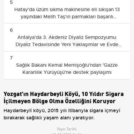
5
Hatay'da üzüm sıkma makinesine eli sıkışan 13
yaşındaki Melih Taş'ın parmakları başarılı
ameliyatla dikildi
6
Antalya'da 3. Akdeniz Diyaliz Sempozyumu:
Diyaliz Tedavisinde Yeni Yaklaşımlar ve Evde
Diyaliz Vurgusu
7
Sağlık Bakanı Kemal Memişoğlu'ndan 'Gazze
Kararlılık Yürüyüşü'ne destek paylaşımı
Yozgat'ın Haydarbeyli Köyü, 10 Yıldır Sigara
İçilmeyen Bölge Olma Özelliğini Koruyor
Haydarbeyli köyü, 2015 yılı itibarıyla sigara içmeyi
bırakarak sağlıklı yaşam alanı yaratıyor.
Yayın Tarihi: