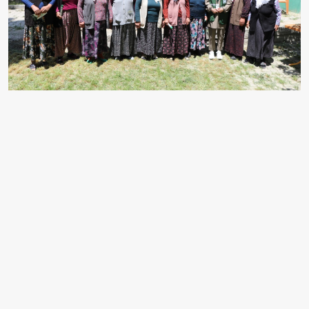
Yozgat'ın merkeze bağlı Haydarbeyli köyünün 10 yıl
önce aldıkları kararla sigarayı bırakan sakinleri,
dumansız hava sahasıyla dışarıdan gelenlere de örnek
oluyor.