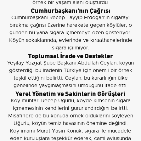
örnek bir yaşam alanı oluşturdu.
Cumhurbaşkanı'nın Çağrısı
Cumhurbaşkanı Recep Tayyip Erdoğan'ın sigarayı
bırakma çağrısı üzerine harekete geçen köylüler, o
günden bu yana sigara içmemeye özen gösteriyor.
Köyün sokaklarında, evlerinde ve kıraathanelerinde
sigara içilmiyor.
Toplumsal İrade ve Destekler
Yeşilay Yozgat Şube Başkanı Abdullah Ceylan, köyün
gösterdiği bu iradenin Türkiye için önemli bir örnek
teşkil ettiğini belirtti. Ceylan, bu kararlılığın ülke
genelinde yaygınlaşmasını umduğunu ifade etti.
Yerel Yönetim ve Sakinlerin Görüşleri
Köy muhtarı Recep Uğurlu, köyde kimsenin sigara
içmemesinin kendilerini gururlandırdığını belirtti.
Misafirlere de bu konuda örnek olduklarını söyleyen
Uğurlu, köyün temiz havasının önemine değindi.
Köy imamı Murat Yasin Konuk, sigara ile mücadele
eden kuruluşlara teşekkür ederek, cami avlusunda