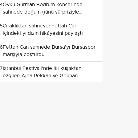
4
Öykü Gürman Bodrum konserinde
sahnede doğum günü sürpriziyle
duygusal anlar yaşattı
5
Çıraklıktan sahneye: Fettah Can
içindeki yıldızın hikâyesini paylaştı
6
Fettah Can sahnede Bursa'yı Bursaspor
marşıyla coşturdu
7
İstanbul Festivali'nde iki kuşaktan
ezgiler: Ajda Pekkan ve Gökhan
Türkmen coşkusu