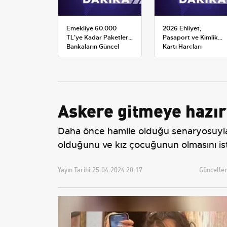
Emekliye 60.000
2026 Ehliyet,
TL'ye Kadar Paketler:
Pasaport ve Kimlik
Bankaların Güncel
Kartı Harçları
Promosyon ve Ek
Resmileşti: Yeni
Avantajları
Tarifeler ve Geçerlilik
Tarihi
Askere gitmeye hazır
Daha önce hamile olduğu senaryosuyla b
olduğunu ve kız çocuğunun olmasını ist
Yayın Tarihi:
25.04.2024 20:17
Güncellem