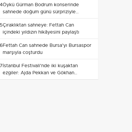
4
Öykü Gürman Bodrum konserinde
sahnede doğum günü sürpriziyle
duygusal anlar yaşattı
5
Çıraklıktan sahneye: Fettah Can
içindeki yıldızın hikâyesini paylaştı
6
Fettah Can sahnede Bursa'yı Bursaspor
marşıyla coşturdu
7
İstanbul Festivali'nde iki kuşaktan
ezgiler: Ajda Pekkan ve Gökhan
Türkmen coşkusu