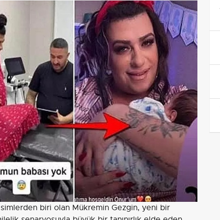
isimlerden biri olan Mükremin Gezgin, yeni bir
lelik senaryosuyla büyük bir tanınırlık elde eden