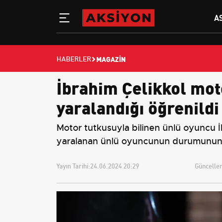
A
MAGAZIN
HABERLER
İbrahim Çelikkol mot
yaralandığı öğrenildi
Motor tutkusuyla bilinen ünlü oyuncu İ
yaralanan ünlü oyuncunun durumunun i
Yayın Tarihi:
24.06.2024 20:29
Güncellem