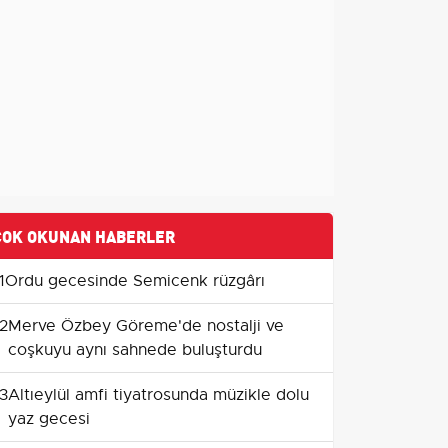
ÇOK OKUNAN HABERLER
1
Ordu gecesinde Semicenk rüzgârı
2
Merve Özbey Göreme'de nostalji ve
coşkuyu aynı sahnede buluşturdu
3
Altıeylül amfi tiyatrosunda müzikle dolu
yaz gecesi