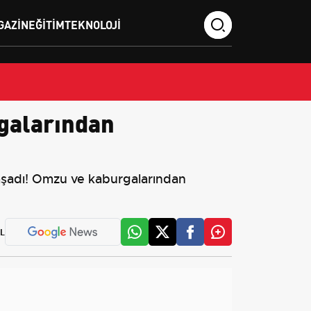
GAZIN
EĞITIM
TEKNOLOJI
rgalarından
yaşadı! Omzu ve kaburgalarından
L