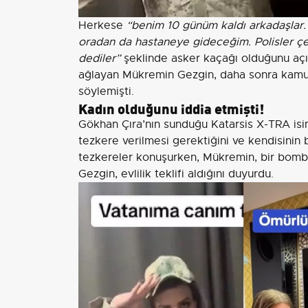
Herkese
“benim 10 günüm kaldı arkadaşlar. 
oradan da hastaneye gideceğim. Polisler çevi
dediler”
şeklinde asker kaçağı olduğunu açı
ağlayan Mükremin Gezgin, daha sonra kamufl
söylemişti.
Kadın olduğunu iddia etmişti!
Gökhan Çıra’nın sunduğu Katarsis X-TRA is
tezkere verilmesi gerektiğini ve kendisinin
tezkereler konuşurken, Mükremin, bir bomba
Gezgin, evlilik teklifi aldığını duyurdu.