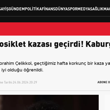
SAYIŞ
GÜNDEM
POLITIKA
FINANS
DÜNYA
SPOR
MEDYA
SAĞLIK
MA
osiklet kazası geçirdi! Kabu
brahim Çelikkol, geçtiğimiz hafta korkunç bir kaza 
yi olduğu öğrenildi.
e Tarihi:
24.06.2024 20:29
ABONE O