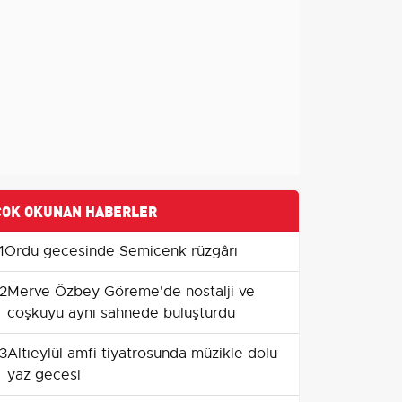
ÇOK OKUNAN HABERLER
1
Ordu gecesinde Semicenk rüzgârı
2
Merve Özbey Göreme'de nostalji ve
coşkuyu aynı sahnede buluşturdu
3
Altıeylül amfi tiyatrosunda müzikle dolu
yaz gecesi