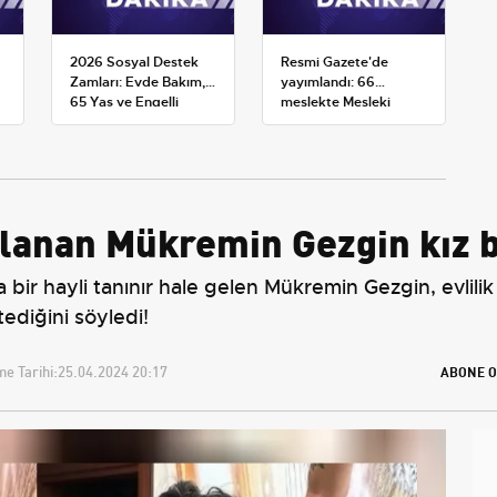
2026 Sosyal Destek
Resmi Gazete'de
Zamları: Evde Bakım,
yayımlandı: 66
65 Yaş ve Engelli
meslekte Mesleki
Maaşlarında Yeni
Yeterlilik Belgesi
Tahminler
zorunluluğu
lanan Mükremin Gezgin kız b
ir hayli tanınır hale gelen Mükremin Gezgin, evlilik
ediğini söyledi!
e Tarihi:
25.04.2024 20:17
ABONE O