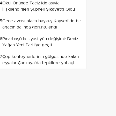
4
Okul Önünde Taciz İddiasıyla
İlişkilendirilen Şüpheli Şikayetçi Oldu
5
Gece avcısı alaca baykuş Kayseri'de bir
ağacın dalında görüntülendi
6
Pınarbaşı'da siyasi yön değişimi: Deniz
Yağan Yeni Parti'ye geçti
7
Çöp konteynerlerinin gölgesinde kalan
eşyalar Çankaya'da tepkilere yol açtı