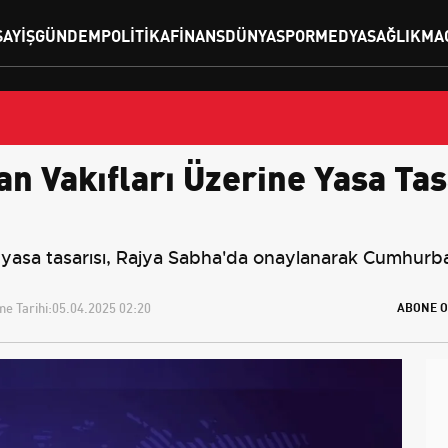
SAYIŞ
GÜNDEM
POLITIKA
FINANS
DÜNYA
SPOR
MEDYA
SAĞLIK
MA
n Vakıfları Üzerine Yasa Tas
ili yasa tasarısı, Rajya Sabha'da onaylanarak Cumhur
e Tarihi:
05.04.2025 02:20
ABONE O