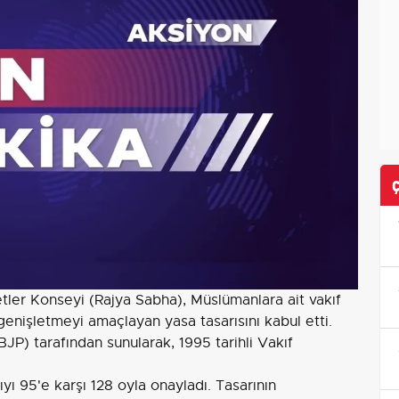
tler Konseyi (Rajya Sabha), Müslümanlara ait vakıf
enişletmeyi amaçlayan yasa tasarısını kabul etti.
(BJP) tarafından sunularak, 1995 tarihli Vakıf
ı 95'e karşı 128 oyla onayladı. Tasarının