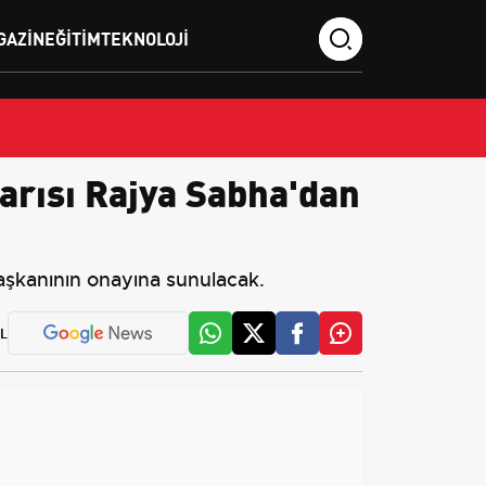
GAZIN
EĞITIM
TEKNOLOJI
arısı Rajya Sabha'dan
başkanının onayına sunulacak.
L