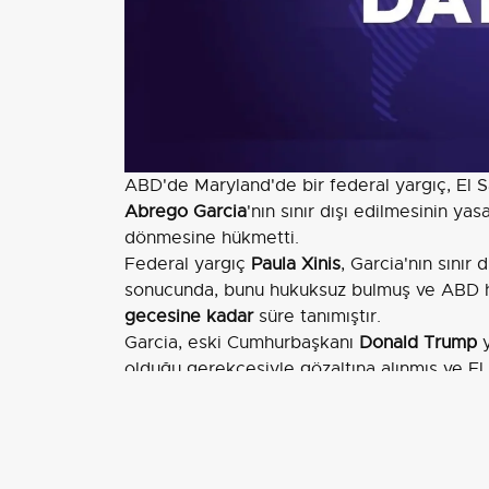
ABD'de Maryland'de bir federal yargıç, El
Abrego Garcia
'nın sınır dışı edilmesinin y
dönmesine hükmetti.
Federal yargıç
Paula Xinis
, Garcia'nın sınır 
sonucunda, bunu hukuksuz bulmuş ve ABD hü
gecesine kadar
süre tanımıştır.
Garcia, eski Cumhurbaşkanı
Donald Trump
y
olduğu gerekçesiyle gözaltına alınmış ve El S
başka bir mahkeme kararı da bulunmaktaydı
ortaya çıkınca, ABD yönetimi Garcia'nın bu "
etmiştir.
Garcia'nın, El Salvador'daki hapishaneye diğe