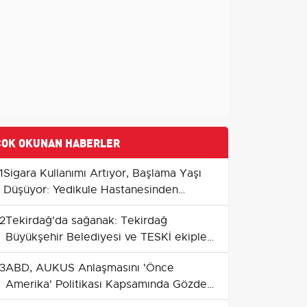
ÇOK OKUNAN HABERLER
1
Sigara Kullanımı Artıyor, Başlama Yaşı
Düşüyor: Yedikule Hastanesinden
Uyarılar ve Bırakanların Deneyimleri
2
Tekirdağ'da sağanak: Tekirdağ
Büyükşehir Belediyesi ve TESKİ ekipleri
teyakkuzda
3
ABD, AUKUS Anlaşmasını 'Önce
Amerika' Politikası Kapsamında Gözden
Geçirecek