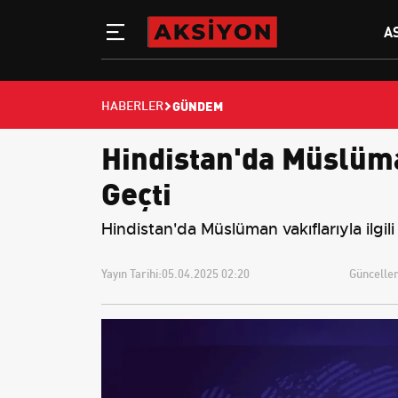
A
GÜNDEM
HABERLER
Hindistan'da Müslüma
Geçti
Hindistan'da Müslüman vakıflarıyla ilg
Yayın Tarihi:
05.04.2025 02:20
Güncellem