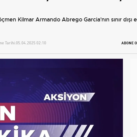
öçmen Kilmar Armando Abrego Garcia'nın sınır dışı ed
e Tarihi:
05.04.2025 02:10
ABONE O