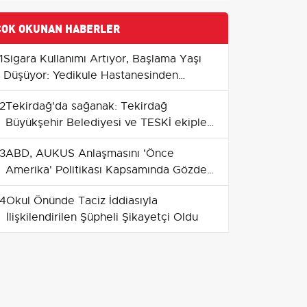
ÇOK OKUNAN HABERLER
1
Sigara Kullanımı Artıyor, Başlama Yaşı
Düşüyor: Yedikule Hastanesinden
Uyarılar ve Bırakanların Deneyimleri
2
Tekirdağ'da sağanak: Tekirdağ
Büyükşehir Belediyesi ve TESKİ ekipleri
teyakkuzda
3
ABD, AUKUS Anlaşmasını 'Önce
Amerika' Politikası Kapsamında Gözden
Geçirecek
4
Okul Önünde Taciz İddiasıyla
İlişkilendirilen Şüpheli Şikayetçi Oldu
5
Gece avcısı alaca baykuş Kayseri'de bir
ağacın dalında görüntülendi
6
Pınarbaşı'da siyasi yön değişimi: Deniz