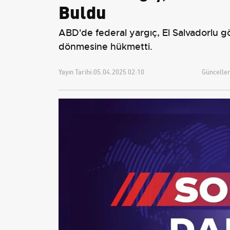
Buldu
ABD'de federal yargıç, El Salvadorlu g
dönmesine hükmetti.
Yayın Tarihi:
05.04.2025 02:10
Güncellem