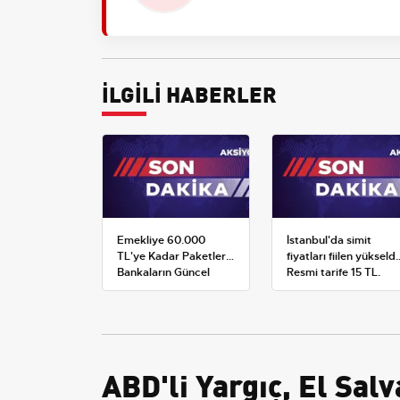
İLGİLİ HABERLER
Emekliye 60.000
İstanbul'da simit
TL'ye Kadar Paketler:
fiyatları fiilen yükseldi
Bankaların Güncel
Resmi tarife 15 TL,
Promosyon ve Ek
satışlar 20-25 TL'ye
Avantajları
çıktı
ABD'li Yargıç, El Sal