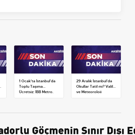
1 Ocak'ta İstanbul'da
29 Aralık İstanbul'da
:
Toplu Taşıma
Okullar Tatil mi? Valilik
Ücretsiz: İBB Metro,
ve Meteoroloji
Metrobüs ve Otobüs
Açıklamaları
Ek Seferlerini Açıkladı
vadorlu Göçmenin Sınır Dışı E