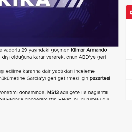
 Salvadorlu 29 yaşındaki göçmen
Kilmar Armando
asa dışı olduğuna karar vererek, onun ABD'ye geri
dışı edilme kararına dair yaptıkları inceleme
kümetine Garcia'yı geri getirmesi için
pazartesi
önetimi döneminde,
MS13
adlı çete ile bağlantılı
alvador’a gönderilmiştir. Fakat, bu durumla ilgili
; şu anda elinde "koruma statüsü" bulundurduğu
idari hata" nedeniyle geri gönderildiğini kabul
r göçmenlerle birlikte aktarıldığı belirtilse de, artık