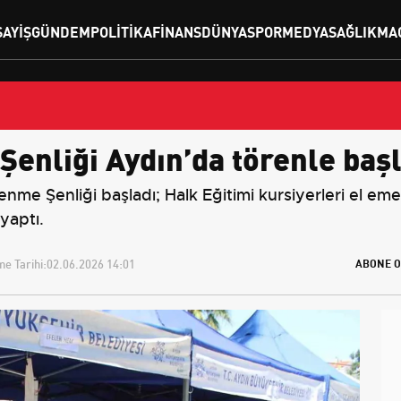
SAYIŞ
GÜNDEM
POLITIKA
FINANS
DÜNYA
SPOR
MEDYA
SAĞLIK
MA
enliği Aydın’da törenle başl
Şenliği başladı; Halk Eğitimi kursiyerleri el emeği ü
yaptı.
e Tarihi:
02.06.2026 14:01
ABONE O