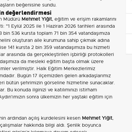
daşların beğenisine sundu.
’in değerlendirmesi
tim Müdürü
Mehmet Yiğit
, eğitim ve erişim rakamlarını
i: "1 Eylül 2025 ile 1 Haziran 2026 tarihleri arasında
 3 bin 536 kursta toplam 71 bin 354 vatandaşımıza
lini oluşturan aile kurumuna sahip çıkmak adına
ise 141 kursta 2 bin 359 vatandaşımıza bu hizmeti
ar arasında da gerçekleştirilen işbirliği protokolleri
ndaşımıza da mesleki eğitim başta olmak üzere
mler verilmiştir. Halk Eğitim Merkezlerimiz
mdadır. Bugün 17 ilçemizden gelen arkadaşlarımız
leri bütün şehrimizin görseline hizmetine sunacaklar.
 Bu konuda ilginizi ve katılımınızı istirham
dın’ımızın sonra ülkemizin her yaştaki eğitim için
inin ardından açılış kurdelesini kesen
Mehmet Yiğit
,
 çalışmalar hakkında bilgi aldı. Şenlik boyunca