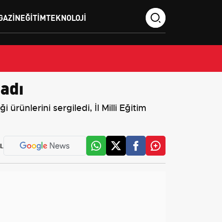
GAZIN
EĞITIM
TEKNOLOJI
adı
rünlerini sergiledi, İl Milli Eğitim
L