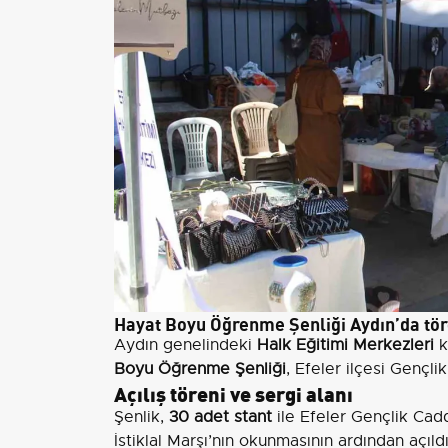
Hayat Boyu Öğrenme Şenliği Aydın’da tör
Aydın genelindeki
Halk Eğitimi Merkezleri
ku
Boyu Öğrenme Şenliği
, Efeler ilçesi Gençl
Açılış töreni ve sergi alanı
Şenlik,
30 adet stant
ile Efeler Gençlik Cadd
İstiklal Marşı’nın okunmasının ardından açıld