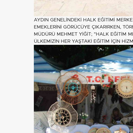
AYDIN GENELİNDEKİ HALK EĞİTİMİ MERKEZ
EMEKLERİNİ GÖRÜCÜYE ÇIKARIRKEN, TÖREN
MÜDÜRÜ MEHMET YİĞİT; "HALK EĞİTİM M
ÜLKEMİZİN HER YAŞTAKİ EĞİTİM İÇİN HİZM