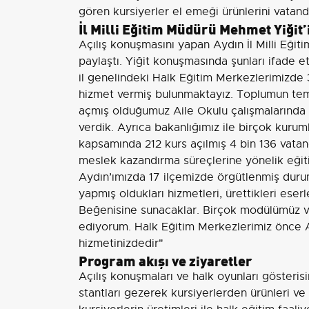
gören kursiyerler el emeği ürünlerini vatan
İl Milli Eğitim Müdürü Mehmet Yiğit
Açılış konuşmasını yapan Aydın İl Milli Eği
paylaştı. Yiğit konuşmasında şunları ifade ett
il genelindeki Halk Eğitim Merkezlerimizde
hizmet vermiş bulunmaktayız. Toplumun teme
açmış olduğumuz Aile Okulu çalışmalarında 
verdik. Ayrıca bakanlığımız ile birçok kuruml
kapsamında 212 kurs açılmış 4 bin 136 vata
meslek kazandırma süreçlerine yönelik eğiti
Aydın’ımızda 17 ilçemizde örgütlenmiş duru
yapmış oldukları hizmetleri, ürettikleri eser
Beğenisine sunacaklar. Birçok modülümüz var.
ediyorum. Halk Eğitim Merkezlerimiz önce Ay
hizmetinizdedir"
Program akışı ve ziyaretler
Açılış konuşmaları ve halk oyunları gösteris
stantları gezerek kursiyerlerden ürünleri ve