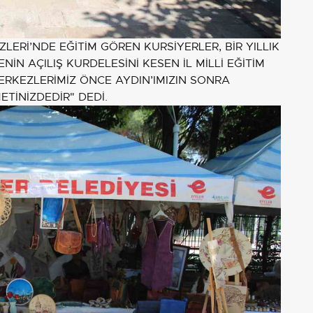
LERİ’NDE EĞİTİM GÖREN KURSİYERLER, BİR YILLIK
İN AÇILIŞ KURDELESİNİ KESEN İL MİLLİ EĞİTİM
ERKEZLERİMİZ ÖNCE AYDIN’IMIZIN SONRA
ETİNİZDEDİR" DEDİ.