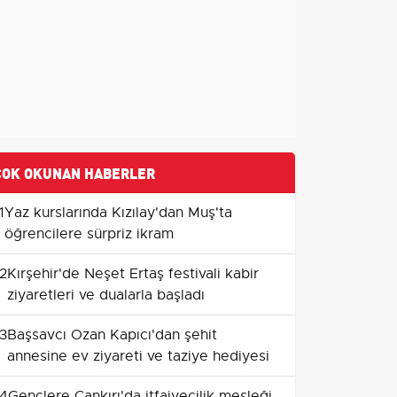
ÇOK OKUNAN HABERLER
1
Yaz kurslarında Kızılay'dan Muş'ta
öğrencilere sürpriz ikram
2
Kırşehir'de Neşet Ertaş festivali kabir
ziyaretleri ve dualarla başladı
3
Başsavcı Ozan Kapıcı'dan şehit
annesine ev ziyareti ve taziye hediyesi
4
Gençlere Çankırı'da itfaiyecilik mesleği