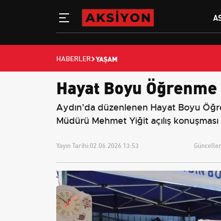
A
YAŞAM
HABERLER
Hayat Boyu Öğrenme Ş
Aydın’da düzenlenen Hayat Boyu Öğrenme 
Müdürü Mehmet Yiğit açılış konuşması 
Yayın Tarihi:
02.06.2026 13:53
Güncellem