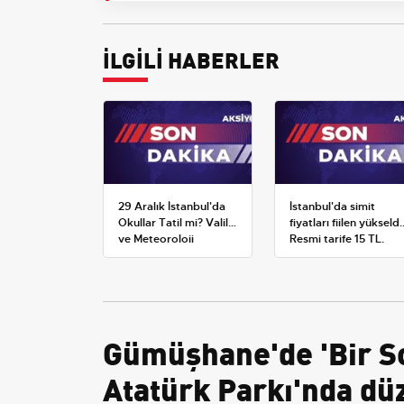
İLGİLİ HABERLER
29 Aralık İstanbul'da
İstanbul'da simit
Okullar Tatil mi? Valilik
fiyatları fiilen yükseldi
ve Meteoroloji
Resmi tarife 15 TL,
Açıklamaları
satışlar 20-25 TL'ye
çıktı
Gümüşhane'de 'Bir So
Atatürk Parkı'nda dü