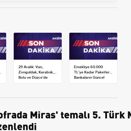
29 Aralık: Van,
Emekliye 60.000
:
Zonguldak, Karabük,
TL'ye Kadar Paketler:
Bolu ve Düzce'de
Bankaların Güncel
okullar tatil —
Promosyon ve Ek
Üniversiteler ne
Avantajları
durumda?
frada Miras' temalı 5. Türk M
zenlendi