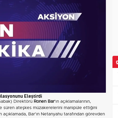
asyonunu Eleştirdi
 (Şabak) Direktörü
Ronen Bar
'ın açıklamalarının,
e süren ateşkes müzakerelerini manipüle ettiğini
an açıklamada, Bar'ın Netanyahu tarafından görevden