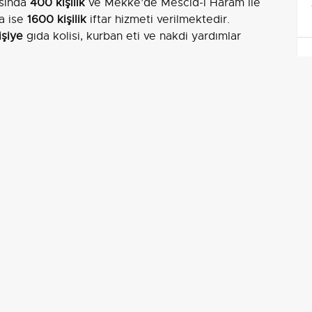
asında
400 kişilik
ve Mekke’de Mescid-i Haram ile
da ise
1600 kişilik
iftar hizmeti verilmektedir.
işiye
gıda kolisi, kurban eti ve nakdi yardımlar