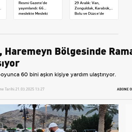
Resmi Gazete'de
29 Aralık: Van,
yayımlandı: 66
Zonguldak, Karabük,
meslekte Mesleki
Bolu ve Düzce'de
Yeterlilik Belgesi
okullar tatil —
zorunluluğu
Üniversiteler ne
durumda?
ı, Haremeyn Bölgesinde Rama
şıyor
nca 60 bini aşkın kişiye yardım ulaştırıyor.
e Tarihi:
21.03.2025 13:27
ABONE O