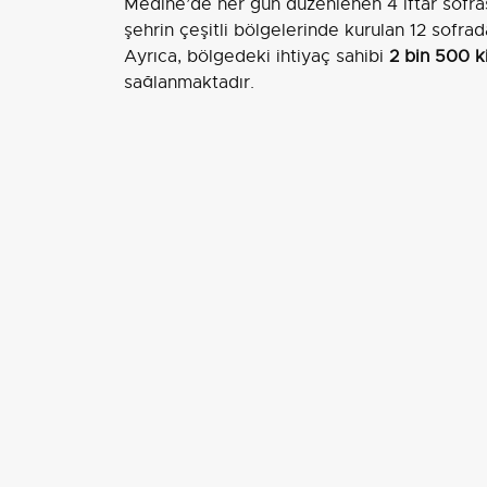
Medine’de her gün düzenlenen 4 iftar sofr
şehrin çeşitli bölgelerinde kurulan 12 sofra
Ayrıca, bölgedeki ihtiyaç sahibi
2 bin 500 k
sağlanmaktadır.