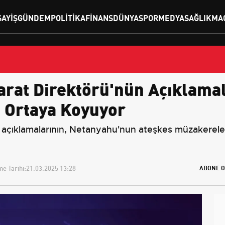
SAYIŞ
GÜNDEM
POLITIKA
FINANS
DÜNYA
SPOR
MEDYA
SAĞLIK
MA
hbarat Direktörü'nün Açıklam
i Ortaya Koyuyor
açıklamalarının, Netanyahu'nun ateşkes müzakereleri
e Tarihi:
21.03.2025 13:28
ABONE O