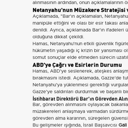
alınmasının ardından, onun açıklamalarının önem
Netanyahu'nun Müzakere Stratejisi
Açıklamada, "Bar'ın açıklamaları, Netanyahu
manipüle ettiğini ve olası bir esir takası a
denildi. Ayrıca, açıklamada Bar'ın ifadele
olduğuna dikkat çekildi.
Hamas, Netanyahu'nun etkili güvenlik figürl
hükümetin yaşadığı iç krizin bir yansıması 
somut sonuçlar elde etmeden sürecin uzatılmas
ABD'ye Çağrı ve Esirlerin Durumu
Hamas, ABD'ye seslenerek, ateşkes anlaşm
bırakmasını istedi. Açıklamada, Gazze'de tutu
Netanyahu'ya yüklenmesi gerektiği vurgulandı
Gazze'ye saldırıları durdurmak ve başarılı b
İstihbarat Direktörü Bar'ın Görevden Alı
Bar, görevden alınmasını oylayacak bakanla
müzakereleri anlaşmaya varmadan sürdürmek
görevden alma kararının, süregelen güvensizli
Bu gelişmeler ışığında, İsrail Başsavcısı
Gali