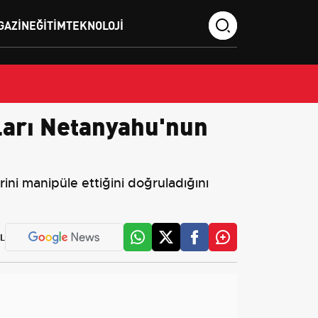
GAZIN
EĞITIM
TEKNOLOJI
aları Netanyahu'nun
ni manipüle ettiğini doğruladığını
L