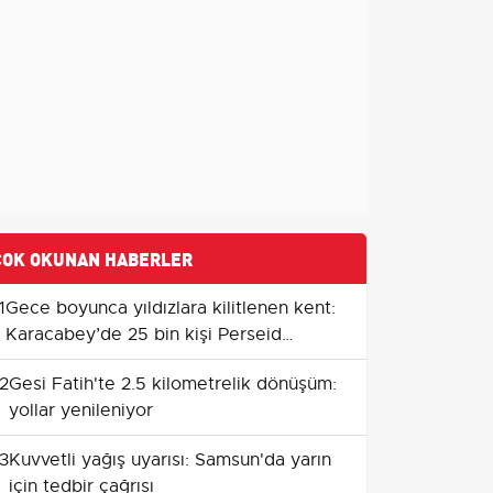
ÇOK OKUNAN HABERLER
1
Gece boyunca yıldızlara kilitlenen kent:
Karacabey’de 25 bin kişi Perseid
meteor yağmurunu izledi
2
Gesi Fatih'te 2.5 kilometrelik dönüşüm:
yollar yenileniyor
3
Kuvvetli yağış uyarısı: Samsun'da yarın
için tedbir çağrısı