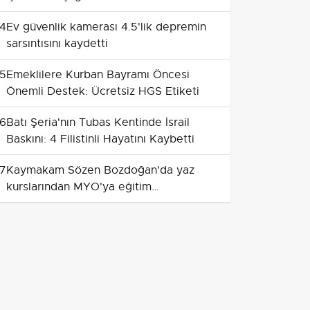
4
Ev güvenlik kamerası 4.5'lik depremin
sarsıntısını kaydetti
5
Emeklilere Kurban Bayramı Öncesi
Önemli Destek: Ücretsiz HGS Etiketi
6
Batı Şeria'nın Tubas Kentinde İsrail
Baskını: 4 Filistinli Hayatını Kaybetti
7
Kaymakam Sözen Bozdoğan'da yaz
kurslarından MYO'ya eğitim
uygulamalarını yerinde inceledi