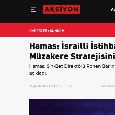
A
GÜNDEM
HABERLER
Hamas: İsrailli İsti
Müzakere Stratejisin
Hamas, Şin-Bet Direktörü Ronen Bar'ın 
açıkladı.
Yayın Tarihi:
21.03.2025 13:28
Güncellem