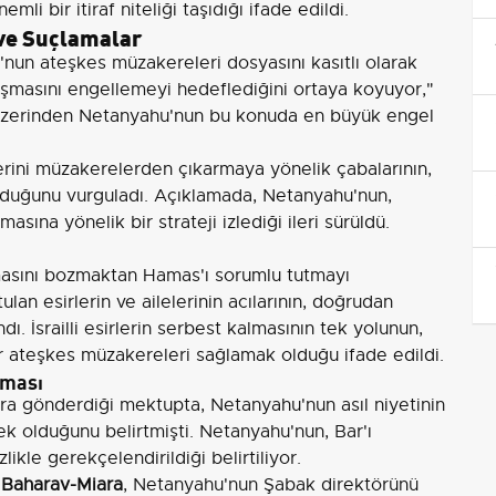
li bir itiraf niteliği taşıdığı ifade edildi.
 ve Suçlamalar
'nun ateşkes müzakereleri dosyasını kasıtlı olarak
nlaşmasını engellemeyi hedeflediğini ortaya koyuyor,"
ri üzerinden Netanyahu'nun bu konuda en büyük engel
erini müzakerelerden çıkarmaya yönelik çabalarının,
olduğunu vurguladı. Açıklamada, Netanyahu'nun,
ına yönelik bir strateji izlediği ileri sürüldü.
asını bozmaktan Hamas'ı sorumlu tutmayı
lan esirlerin ve ailelerinin acılarının, doğrudan
. İsrailli esirlerin serbest kalmasının tek yolunun,
ir ateşkes müzakereleri sağlamak olduğu ifade edildi.
nması
ra gönderdiği mektupta, Netanyahu'nun asıl niyetinin
 olduğunu belirtmişti. Netanyahu'nun, Bar'ı
kle gerekçelendirildiği belirtiliyor.
 Baharav-Miara
, Netanyahu'nun Şabak direktörünü