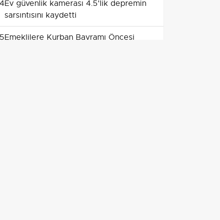
4
Ev güvenlik kamerası 4.5'lik depremin
sarsıntısını kaydetti
5
Emeklilere Kurban Bayramı Öncesi
Önemli Destek: Ücretsiz HGS Etiketi
6
Batı Şeria'nın Tubas Kentinde İsrail
Baskını: 4 Filistinli Hayatını Kaybetti
7
Kaymakam Sözen Bozdoğan'da yaz
kurslarından MYO'ya eğitim
uygulamalarını yerinde inceledi