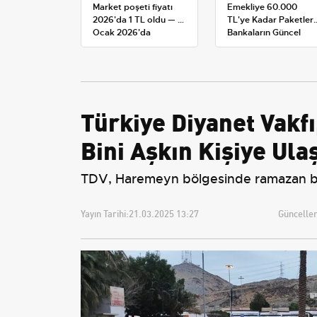
Market poşeti fiyatı
Emekliye 60.000
2026'da 1 TL oldu — 1
TL'ye Kadar Paketler:
Ocak 2026'da
Bankaların Güncel
yürürlüğe giren tarife
Promosyon ve Ek
Avantajları
Türkiye Diyanet Vakf
Bini Aşkın Kişiye Ula
TDV, Haremeyn bölgesinde ramazan boyu
Yayın Tarihi:
21.03.2025 13:27
Güncellem