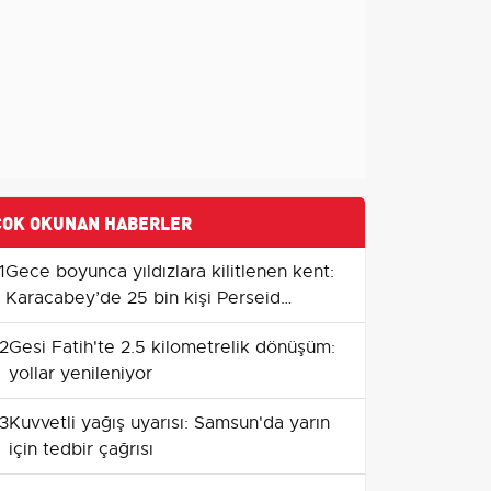
ÇOK OKUNAN HABERLER
1
Gece boyunca yıldızlara kilitlenen kent:
Karacabey’de 25 bin kişi Perseid
meteor yağmurunu izledi
2
Gesi Fatih'te 2.5 kilometrelik dönüşüm:
yollar yenileniyor
3
Kuvvetli yağış uyarısı: Samsun'da yarın
için tedbir çağrısı