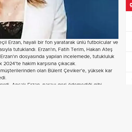
çil Erzan, hayali bir fon yaratarak ünlü futbolcular ve
iasıyla tutuklandı. Erzan’ın, Fatih Terim, Hakan Ateş
ı. Erzan’ın dosyasında yapılan incelemede, tutukluluk
ak 2024’te hakim karşısına çıkacak.
 müşterilerinden olan Bülent Çeviker’e, yüksek kar
di.
erdi. Ancak Erzan, parayı geri ödemediği gibi
kaya bildirdi ve Erzan hakkında suç duyurusunda
ERİNİ KULLANDI
dolandırmaya devam etti.
 gibi tanınmış isimlerin de dahil olduğu güvenilir bir