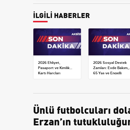
İLGİLİ HABERLER
2026 Ehliyet,
2026 Sosyal Destek
Pasaport ve Kimlik
Zamları: Evde Bakım,
Kartı Harçları
65 Yaş ve Engelli
Resmileşti: Yeni
Maaşlarında Yeni
Tarifeler ve Geçerlilik
Tahminler
Tarihi
Ünlü futbolcuları dol
Erzan’ın tutukluluğun