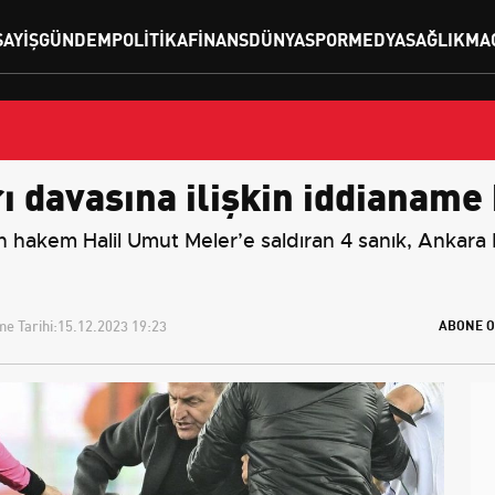
SAYIŞ
GÜNDEM
POLITIKA
FINANS
DÜNYA
SPOR
MEDYA
SAĞLIK
MA
 davasına ilişkin iddianame 
hakem Halil Umut Meler’e saldıran 4 sanık, Ankara
e Tarihi:
15.12.2023 19:23
ABONE O