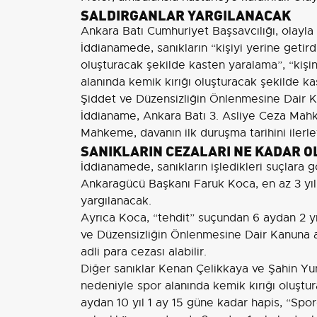
SALDIRGANLAR YARGILANACAK
Ankara Batı Cumhuriyet Başsavcılığı, olayla i
İddianamede, sanıkların “kişiyi yerine getir
oluşturacak şekilde kasten yaralama”, “kişi
alanında kemik kırığı oluşturacak şekilde k
Şiddet ve Düzensizliğin Önlenmesine Dair Kan
İddianame, Ankara Batı 3. Asliye Ceza Mahk
Mahkeme, davanın ilk duruşma tarihini ilerl
SANIKLARIN CEZALARI NE KADAR O
İddianamede, sanıkların işledikleri suçlara g
Ankaragücü Başkanı Faruk Koca, en az 3 yıl 4
yargılanacak.
Ayrıca Koca, “tehdit” suçundan 6 aydan 2 yı
ve Düzensizliğin Önlenmesine Dair Kanuna ay
adli para cezası alabilir.
Diğer sanıklar Kenan Çelikkaya ve Şahin Yun
nedeniyle spor alanında kemik kırığı oluştu
aydan 10 yıl 1 ay 15 güne kadar hapis, “Sp