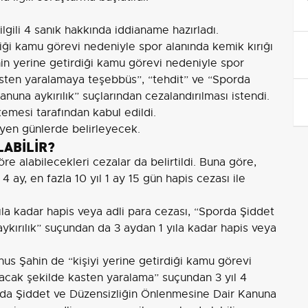
lgili 4 sanık hakkında iddianame hazırladı.
diği kamu görevi nedeniyle spor alanında kemik kırığı
nin yerine getirdiği kamu görevi nedeniyle spor
asten yaralamaya teşebbüs”, “tehdit” ve “Sporda
una aykırılık” suçlarından cezalandırılması istendi.
emesi tarafından kabul edildi.
eyen günlerde belirleyecek.
LABİLİR?
öre alabilecekleri cezalar da belirtildi. Buna göre,
 ay, en fazla 10 yıl 1 ay 15 gün hapis cezası ile
la kadar hapis veya adli para cezası, “Sporda Şiddet
kırılık” suçundan da 3 aydan 1 yıla kadar hapis veya
us Şahin de “kişiyi yerine getirdiği kamu görevi
racak şekilde kasten yaralama” suçundan 3 yıl 4
orda Şiddet ve Düzensizliğin Önlenmesine Dair Kanuna