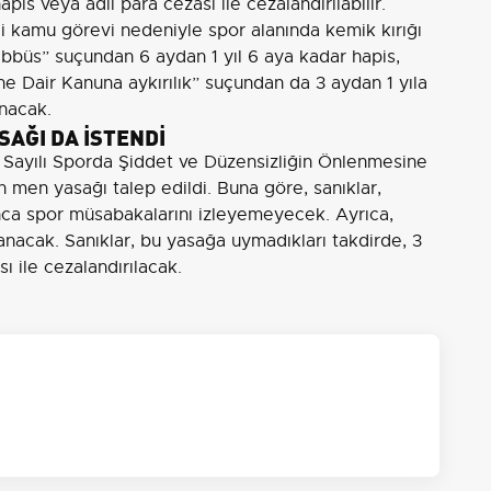
pis veya adli para cezası ile cezalandırılabilir.
i kamu görevi nedeniyle spor alanında kemik kırığı
bbüs” suçundan 6 aydan 1 yıl 6 aya kadar hapis,
e Dair Kanuna aykırılık” suçundan da 3 aydan 1 yıla
anacak.
AĞI DA İSTENDİ
 Sayılı Sporda Şiddet ve Düzensizliğin Önlenmesine
 men yasağı talep edildi. Buna göre, sanıklar,
ca spor müsabakalarını izleyemeyecek. Ayrıca,
klanacak. Sanıklar, bu yasağa uymadıkları takdirde, 3
ı ile cezalandırılacak.