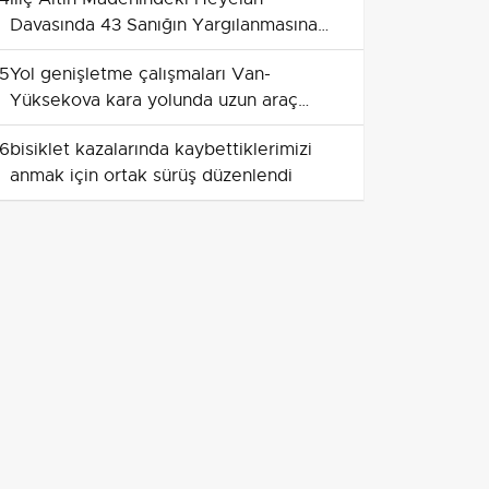
Davasında 43 Sanığın Yargılanmasına
Başlanıyor
5
Yol genişletme çalışmaları Van-
Yüksekova kara yolunda uzun araç
kuyruklarına yol açtı
6
bisiklet kazalarında kaybettiklerimizi
anmak için ortak sürüş düzenlendi