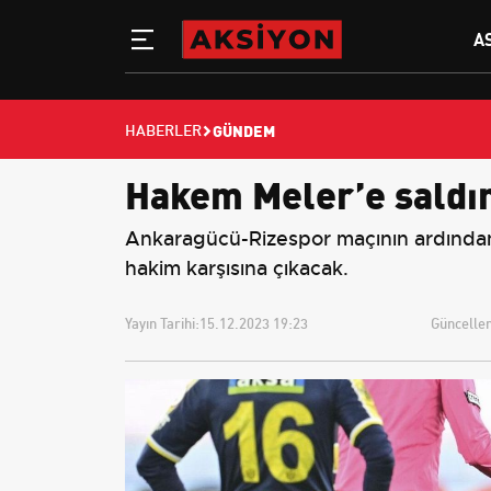
A
GÜNDEM
HABERLER
Hakem Meler’e saldırı
Ankaragücü-Rizespor maçının ardından 
hakim karşısına çıkacak.
Yayın Tarihi:
15.12.2023 19:23
Güncellem