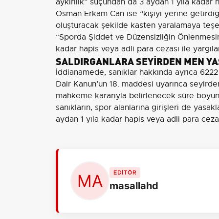
aykırılık” suçundan da 3 aydan 1 yıla kadar ha
Osman Erkam Can ise “kişiyi yerine getirdiğ
oluşturacak şekilde kasten yaralamaya teşe
“Sporda Şiddet ve Düzensizliğin Önlenmesin
kadar hapis veya adli para cezası ile yargıl
SALDIRGANLARA SEYİRDEN MEN YAS
İddianamede, sanıklar hakkında ayrıca 6222
Dair Kanun’un 18. maddesi uyarınca seyirden
mahkeme kararıyla belirlenecek süre boyun
sanıkların, spor alanlarına girişleri de yasa
aydan 1 yıla kadar hapis veya adli para cezas
EDİTÖR
masallahd