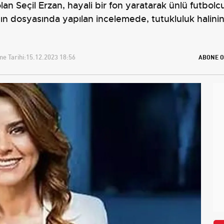
an Seçil Erzan, hayali bir fon yaratarak ünlü futbolcu
an’ın dosyasında yapılan incelemede, tutukluluk halini
e Tarihi:
15.12.2023 18:56
ABONE O