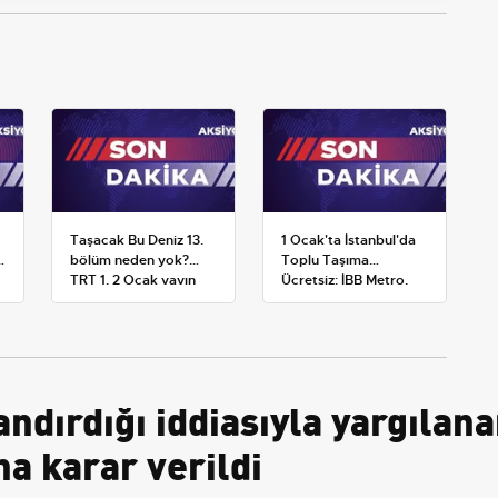
Taşacak Bu Deniz 13.
1 Ocak'ta İstanbul'da
bölüm neden yok?
Toplu Taşıma
TRT 1, 2 Ocak yayın
Ücretsiz: İBB Metro,
planını değiştirdi
Metrobüs ve Otobüs
Ek Seferlerini Açıkladı
andırdığı iddiasıyla yargılana
a karar verildi