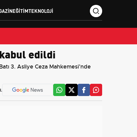
GAZIN
EĞITIM
TEKNOLOJI
kabul edildi
 Batı 3. Asliye Ceza Mahkemesi’nde
L