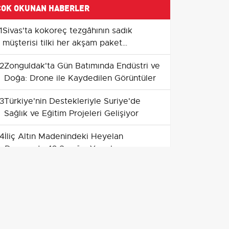
ÇOK OKUNAN HABERLER
1
Sivas'ta kokoreç tezgâhının sadık
müşterisi tilki her akşam paket
yaptırıyor
2
Zonguldak'ta Gün Batımında Endüstri ve
Doğa: Drone ile Kaydedilen Görüntüler
3
Türkiye'nin Destekleriyle Suriye'de
Sağlık ve Eğitim Projeleri Gelişiyor
4
İliç Altın Madenindeki Heyelan
Davasında 43 Sanığın Yargılanmasına
Başlanıyor
5
Yol genişletme çalışmaları Van-
Yüksekova kara yolunda uzun araç
kuyruklarına yol açtı
6
bisiklet kazalarında kaybettiklerimizi
anmak için ortak sürüş düzenlendi