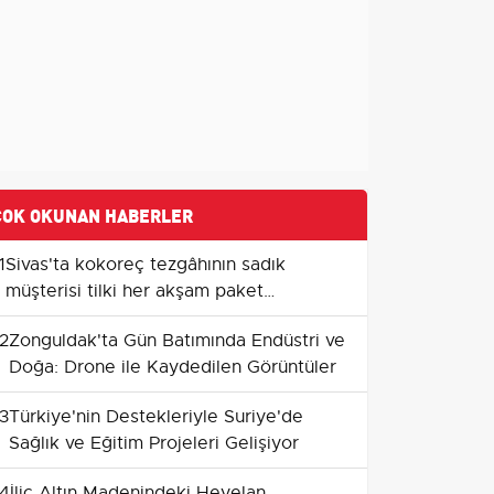
ÇOK OKUNAN HABERLER
1
Sivas'ta kokoreç tezgâhının sadık
müşterisi tilki her akşam paket
yaptırıyor
2
Zonguldak'ta Gün Batımında Endüstri ve
Doğa: Drone ile Kaydedilen Görüntüler
3
Türkiye'nin Destekleriyle Suriye'de
Sağlık ve Eğitim Projeleri Gelişiyor
4
İliç Altın Madenindeki Heyelan