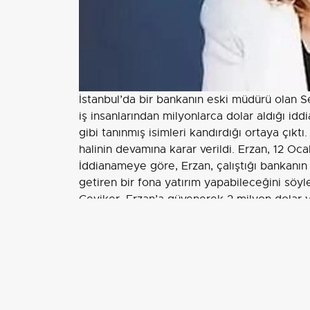
İstanbul’da bir bankanın eski müdürü olan Se
iş insanlarından milyonlarca dolar aldığı idd
gibi tanınmış isimleri kandırdığı ortaya çıkt
halinin devamına karar verildi. Erzan, 12 Oc
İddianameye göre, Erzan, çalıştığı bankanın
getiren bir fona yatırım yapabileceğini söyle
Çeviker, Erzan’a güvenerek 2 milyon dolar v
ulaşılamaz hale geldi. Çeviker, durumu ban
bulundu.
FATİH TERİM VE HAKAN ATEŞ İSİML
Erzan, aynı yöntemle başka müşterileri de 
Erzan, müşterilerine, Fatih Terim, Hakan Ateş
fon olduğunu anlattı.