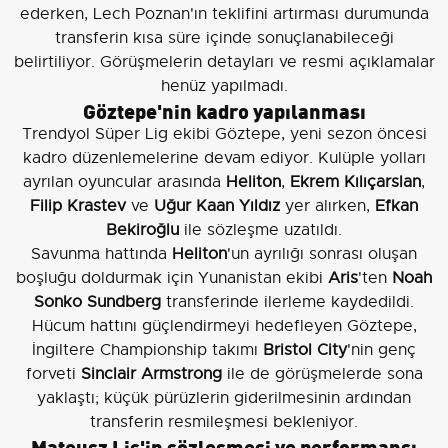
ederken, Lech Poznan'ın teklifini artırması durumunda
transferin kısa süre içinde sonuçlanabileceği
belirtiliyor. Görüşmelerin detayları ve resmi açıklamalar
henüz yapılmadı.
Göztepe'nin kadro yapılanması
Trendyol Süper Lig ekibi Göztepe, yeni sezon öncesi
kadro düzenlemelerine devam ediyor. Kulüple yolları
ayrılan oyuncular arasında
Heliton
,
Ekrem Kılıçarslan
,
Filip Krastev
ve
Uğur Kaan Yıldız
yer alırken,
Efkan
Bekiroğlu
ile sözleşme uzatıldı.
Savunma hattında
Heliton
'un ayrılığı sonrası oluşan
boşluğu doldurmak için Yunanistan ekibi
Aris
'ten
Noah
Sonko Sundberg
transferinde ilerleme kaydedildi.
Hücum hattını güçlendirmeyi hedefleyen Göztepe,
İngiltere Championship takımı
Bristol City
'nin genç
forveti
Sinclair Armstrong
ile de görüşmelerde sona
yaklaştı; küçük pürüzlerin giderilmesinin ardından
transferin resmileşmesi bekleniyor.
Mateusz Lis'in sözleşmesi ve performansı