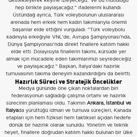
destekleyerek keyifle izleyeceğiz. Ve bu mutluluğu
hep birlikte paylaşacağız." ifadelerini kullandı.
Üstündağ ayrıca, Türk voleybolunun uluslararası
arenada hem erkek hem kadın takımlarıyla önemli
başarılar elde ettiğini vurguladı: "Türk voleybolu
kadınıyla erkeğiyle VNL'de, Avrupa Şampiyonası'nda,
Dünya Şampiyonası'nda direkt finallere katılım hakkı
elde etti. Dolayısıyla finallerin takımı, kürsüde yer
almak için mücadele eden takımlarımızı seyredeceğiz
ve paylaşacağız." Başkan, İtalya'daki hazırlık
turnuvasının takıma deneyim kazandırdığını da belirtti.
Hazırlık Süreci ve Stratejik Öncelikler
Medya gününde öne çıkan noktalardan biri
federasyonun sağladığı çalışma ortamı ve hazırlık
sürecinin planlaması oldu. Takımın
Ankara, İstanbul ve
İtalya
da yürüttüğü idman ve turnuva süreçleri, Kanada
etapları için hem fiziksel hem taktiksel açıdan hedefe
dönük bir hazırlık olarak sunuldu. Yönetim ve teknik
heyet, finallere doğrudan katılım hakkı bulunan bir ülke