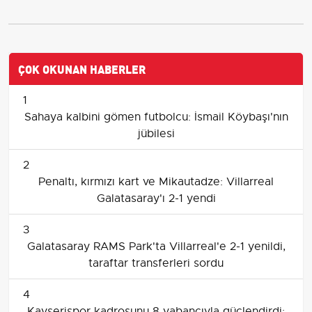
ÇOK OKUNAN HABERLER
1
Sahaya kalbini gömen futbolcu: İsmail Köybaşı'nın
jübilesi
2
Penaltı, kırmızı kart ve Mikautadze: Villarreal
Galatasaray'ı 2-1 yendi
3
Galatasaray RAMS Park'ta Villarreal'e 2-1 yenildi,
taraftar transferleri sordu
4
Kayserispor kadrosunu 8 yabancıyla güçlendirdi: