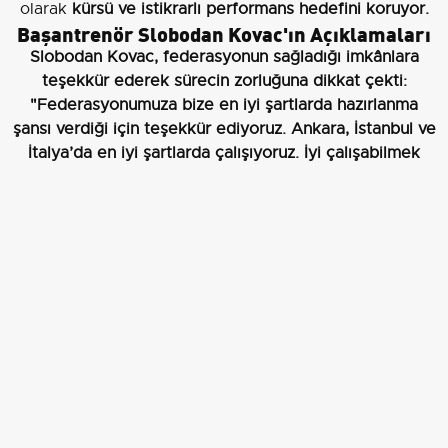
olarak
kürsü ve istikrarlı performans hedefini koruyor.
Başantrenör Slobodan Kovac'ın Açıklamaları
Slobodan Kovac
, federasyonun sağladığı imkânlara
teşekkür ederek sürecin zorluğuna dikkat çekti:
"Federasyonumuza bize en iyi şartlarda hazırlanma
şansı verdiği için teşekkür ediyoruz. Ankara, İstanbul ve
İtalya’da en iyi şartlarda çalışıyoruz. İyi çalışabilmek
için, Kanada’daki turnuvaya en iyi şekilde hazırlanmak
için en iyi şartları bize sunuyorlar. İtalya’da iyi bir
turnuva geçirdik. İtalya ve Belçika gibi iki önemli takıma
karşı iyi galibiyetler aldık."
Kovac, zorlu bir programın önlerinde olduğunu fakat
takımın hazır olduğunu söyledi: "Kolay olmayacak.
Önümüzde zor bir süreç var ama biz hazırız. Herkes
çok iyi çalışıyor ama takımımızın en önemli
oyuncularından biri aramızda değil. Efe Mandıracı’nın
bir sakatlığı oldu. Onu da en kısa zamanda bekliyoruz.
İlk önce takım olmayı becermeli ve takım olarak
çalışmalıyız. Bunu yapacağımızı düşünüyorum. İyi bir