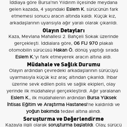
İddiaya göre Bursa'nın Yıldırım ilçesinde meydana
gelen kazada, 4 yaşındaki
Eslem K.
sürücünün fark
etmemesi sonucu aracın altında kaldı. Küçük kız,
arkadaşlarının uyarısıyla ağır yaralı olarak çıkarıldı.
Olayın Detayları
Kaza, Mevlana Mahallesi 2. Bahçeli Sokak üzerinde
gerçekleşti. İddialara göre,
06 FIJ 970
plakalı
otomobilin sürücüsü
Hakan Ö.
dönüş yaptığı sırada
Eslem K.
'yı fark etmeyerek aracın altına aldı.
Müdahale ve Sağlık Durumu
Olayın ardından çevredeki arkadaşlarının sürücüyü
uyarmasıyla küçük kız araç altından çıkarıldı. İhbar
üzerine sevk edilen polis ve sağlık ekipleri, olay
yerinde ilk müdahaleyi gerçekleştirdi. Ağır yaralanan
Eslem K.
, ilk müdahalenin ardından
Bursa Yüksek
İhtisas Eğitim ve Araştırma Hastanesi
'ne kaldırıldı ve
yoğun bakımda
tedavi altına alındı.
Soruşturma ve Değerlendirme
Kazayla ilgili olarak
soruşturma başlatıldı
. Olay, sürücü