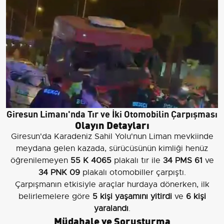
Giresun Limanı'nda Tır ve İki Otomobilin Çarpışması
Olayın Detayları
Giresun'da Karadeniz Sahil Yolu'nun Liman mevkiinde
meydana gelen kazada, sürücüsünün kimliği henüz
öğrenilemeyen
55 K 4065
plakalı tır ile
34 PMS 61
ve
34 PNK 09
plakalı otomobiller çarpıştı.
Çarpışmanın etkisiyle araçlar hurdaya dönerken, ilk
belirlemelere göre
5 kişi yaşamını yitirdi
ve
6 kişi
yaralandı
.
Müdahale ve Soruşturma