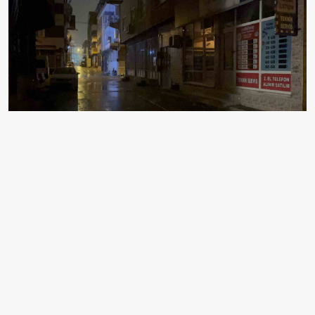
EDİTÖR
Meryem Özdemir