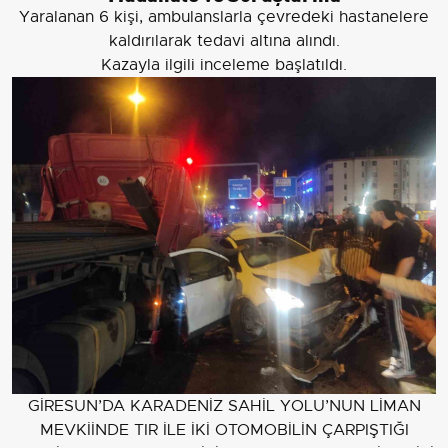
Yaralanan 6 kişi, ambulanslarla çevredeki hastanelere
kaldırılarak tedavi altına alındı.
Kazayla ilgili inceleme başlatıldı.
GİRESUN’DA KARADENİZ SAHİL YOLU’NUN LİMAN
MEVKİİNDE TIR İLE İKİ OTOMOBİLİN ÇARPIŞTIĞI