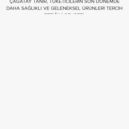
ÇAĞATAY TANIR, TÜKETİCİLERİN SON DÖNEMDE
DAHA SAĞLIKLI VE GELENEKSEL ÜRÜNLERİ TERCİH
ETTİĞİNİ BELİRTTİ.