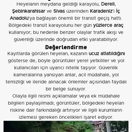
Heyelanın meydana geldiği karayolu,
Dereli
,
Şebinkarahisar
ve
Sivas
üzerinden
Karadeniz
'i
İç
Anadolu
'ya bağlayan önemli bir transit geçiş hattı.
Bölgedeki transit karayolunu her gün
yüzlerce araç
kullanıyor; bu nedenle benzer olaylar trafik akışı ve
güvenliği üzerinde doğrudan etki yaratabiliyor.
Değerlendirme
Kayıtlarda görülen heyelan, kazanın
ucuz atlatıldığını
gösterse de, böyle görüntüler yerel yetkililer ve yol
kullanıcıları için uyarıcı nitelik taşıyor. Güvenlik
kameralarına yansıyan anlar, acil müdahale, yol
temizliği ve ileride alınacak önlemler açısından faydalı
bir belge sunuyor.
Olayla ilgili resmi açıklamalar veya ek müdahale
bilgileri paylaşılmadı; görüntüler, bölgedeki heyelan
riskine dair farkındalığı artırıyor ve ilgili kurumların
izlemesi gereken öncelikleri işaret ediyor.