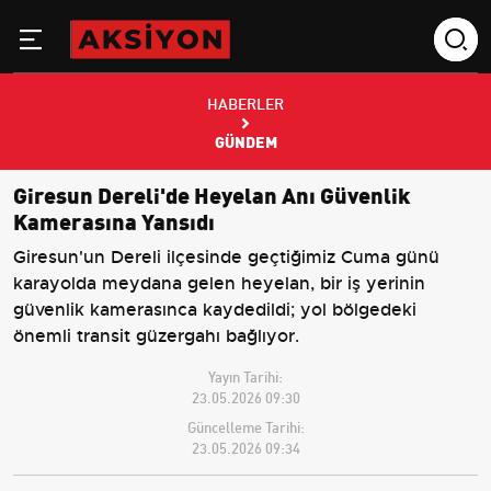
HABERLER
GÜNDEM
Giresun Dereli'de Heyelan Anı Güvenlik
Kamerasına Yansıdı
Giresun'un Dereli ilçesinde geçtiğimiz Cuma günü
karayolda meydana gelen heyelan, bir iş yerinin
güvenlik kamerasınca kaydedildi; yol bölgedeki
önemli transit güzergahı bağlıyor.
Yayın Tarihi:
23.05.2026 09:30
Güncelleme Tarihi:
23.05.2026 09:34