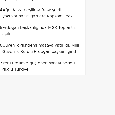
4
Ağrı'da kardeşlik sofrası: şehit
yakınlarına ve gazilere kapsamlı hak
düzenlemesi
5
Erdoğan başkanlığında MGK toplantısı
açıldı
6
Güvenlik gündemi masaya yatırıldı: Milli
Güvenlik Kurulu Erdoğan başkanlığında
toplandı
7
Yerli üretimle güçlenen sanayi hedefi:
güçlü Türkiye