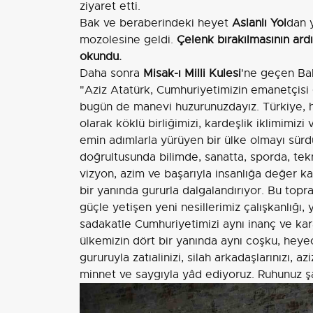
ziyaret etti.
Bak ve beraberindeki heyet
Aslanlı Yol
dan 
mozolesine geldi.
Çelenk bırakılmasının ard
okundu.
Daha sonra
Misak-ı Milli Kulesi
'ne geçen Ba
"Aziz Atatürk, Cumhuriyetimizin emanetçisi g
bugün de manevi huzurunuzdayız. Türkiye, hu
olarak köklü birliğimizi, kardeşlik iklimimiz
emin adımlarla yürüyen bir ülke olmayı sürd
doğrultusunda bilimde, sanatta, sporda, tek
vizyon, azim ve başarıyla insanlığa değer k
bir yanında gururla dalgalandırıyor. Bu topra
güçle yetişen yeni nesillerimiz çalışkanlığı
sadakatle Cumhuriyetimizi aynı inanç ve kararl
ülkemizin dört bir yanında aynı coşku, he
gururuyla zatıalinizi, silah arkadaşlarınızı, 
minnet ve saygıyla yâd ediyoruz. Ruhunuz ş