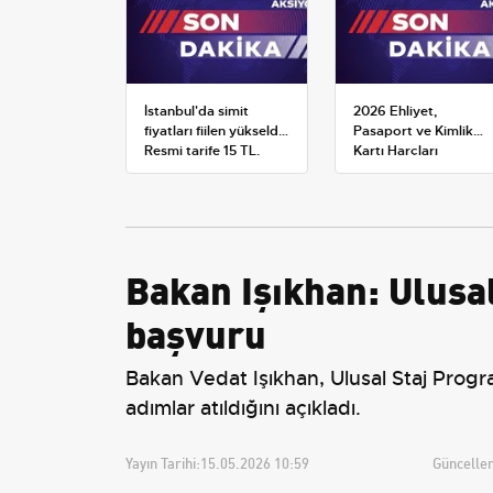
İstanbul'da simit
2026 Ehliyet,
fiyatları fiilen yükseldi:
Pasaport ve Kimlik
Resmi tarife 15 TL,
Kartı Harçları
satışlar 20-25 TL'ye
Resmileşti: Yeni
çıktı
Tarifeler ve Geçerlilik
Tarihi
Bakan Işıkhan: Ulusa
başvuru
Bakan Vedat Işıkhan, Ulusal Staj Progr
adımlar atıldığını açıkladı.
Yayın Tarihi:
15.05.2026 10:59
Güncellem