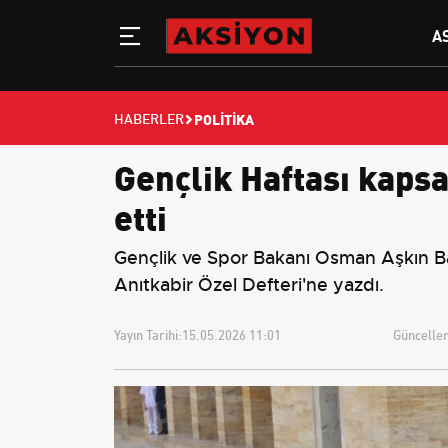
A
POLITIKA
HABERLER
Gençlik Haftası kaps
etti
Gençlik ve Spor Bakanı Osman Aşkın Ba
Anıtkabir Özel Defteri'ne yazdı.
Yayın Tarihi:
15.05.2026 11:01
Güncellem