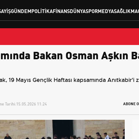
SAYIŞ
GÜNDEM
POLITIKA
FINANS
DÜNYA
SPOR
MEDYA
SAĞLIK
MA
amında Bakan Osman Aşkın Bak
k, 19 Mayıs Gençlik Haftası kapsamında Anıtkabir'i 
e Tarihi:
15.05.2026 11:24
ABONE O