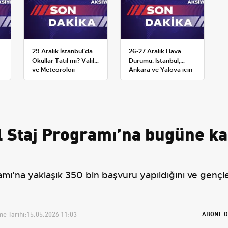
29 Aralık İstanbul'da
26-27 Aralık Hava
Okullar Tatil mi? Valilik
Durumu: İstanbul,
ve Meteoroloji
Ankara ve Yalova için
Açıklamaları
Kar Tahminleri
l Staj Programı’na bugüne ka
amı’na yaklaşık 350 bin başvuru yapıldığını ve gençl
e Tarihi:
15.05.2026 11:03
ABONE O