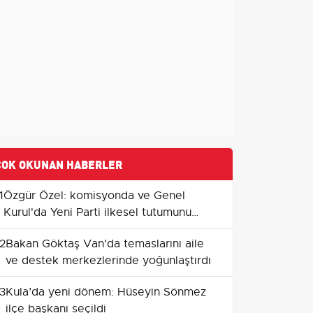
ÇOK OKUNAN HABERLER
1
Özgür Özel: komisyonda ve Genel
Kurul'da Yeni Parti ilkesel tutumunu
sürdürecek
2
Bakan Göktaş Van'da temaslarını aile
ve destek merkezlerinde yoğunlaştırdı
3
Kula’da yeni dönem: Hüseyin Sönmez
ilçe başkanı seçildi