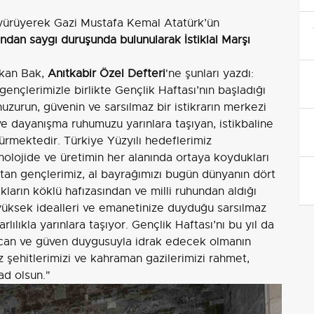
yürüyerek Gazi Mustafa Kemal Atatürk’ün
ından saygı duruşunda bulunularak İstiklal Marşı
kan Bak,
Anıtkabir Özel Defteri
'ne şunları yazdı:
ençlerimizle birlikte Gençlik Haftası’nın başladığı
zurun, güvenin ve sarsılmaz bir istikrarın merkezi
i ve dayanışma ruhumuzu yarınlara taşıyan, istikbaline
ürmektedir. Türkiye Yüzyılı hedeflerimiz
nolojide ve üretimin her alanında ortaya koydukları
atan gençlerimiz, al bayrağımızı bugün dünyanın dört
kların köklü hafızasından ve milli ruhundan aldığı
, yüksek idealleri ve emanetinize duyduğu sarsılmaz
ılıkla yarınlara taşıyor. Gençlik Haftası’nı bu yıl da
yecan ve güven duygusuyla idrak edecek olmanın
aziz şehitlerimizi ve kahraman gazilerimizi rahmet,
ad olsun."