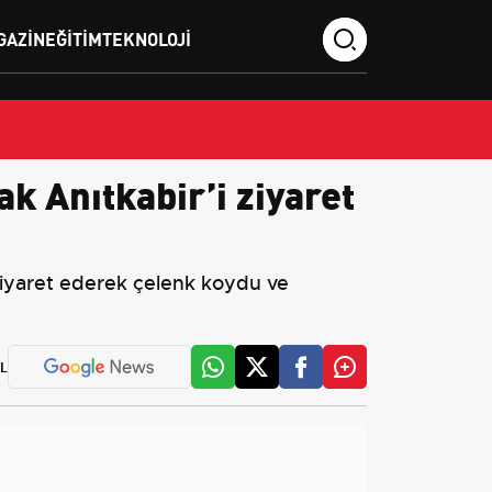
GAZIN
EĞITIM
TEKNOLOJI
 Anıtkabir’i ziyaret
ziyaret ederek çelenk koydu ve
L