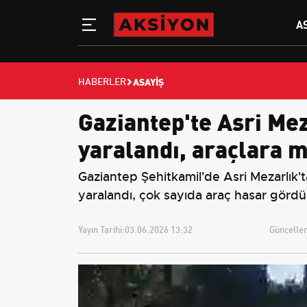
A
ASAYIŞ
HABERLER
Gaziantep'te Asri Meza
yaralandı, araçlara m
Gaziantep Şehitkamil'de Asri Mezarlık't
yaralandı, çok sayıda araç hasar gördü
Yayın Tarihi:
03.06.2026 13:32
Güncellem