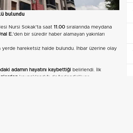
lü bulundu
lesi Nursi Sokak'ta saat
11.00
sıralarında meydana
nal E.
'den bir süredir haber alamayan yakınları
 yerde hareketsiz halde bulundu. İhbar üzerine olay
daki adamın hayatını kaybettiği
belirlendi. İlk
enlerden
kaynaklandığı değerlendiriliyor.
 amacıyla
Malatya Adli Tıp Kurumu
morguna kaldırıldı.
lis ekiplerinin incelemesi sürüyor.
 benzer vakalarda uygulanan adli ve sağlık
n Adli Tıp raporu sonrası verileceği vurgulandı.