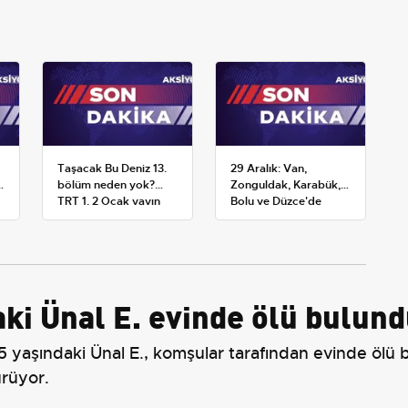
Taşacak Bu Deniz 13.
29 Aralık: Van,
bölüm neden yok?
Zonguldak, Karabük,
TRT 1, 2 Ocak yayın
Bolu ve Düzce'de
planını değiştirdi
okullar tatil —
Üniversiteler ne
durumda?
aki Ünal E. evinde ölü bulun
5 yaşındaki Ünal E., komşular tarafından evinde ölü
ürüyor.