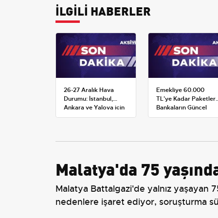
İLGİLİ HABERLER
26-27 Aralık Hava
Emekliye 60.000
Durumu: İstanbul,
TL'ye Kadar Paketler:
Ankara ve Yalova için
Bankaların Güncel
Kar Tahminleri
Promosyon ve Ek
Avantajları
Malatya'da 75 yaşınd
Malatya Battalgazi'de yalnız yaşayan 7
nedenlere işaret ediyor, soruşturma s