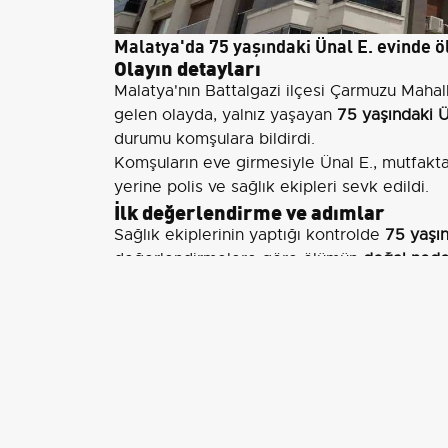
Malatya'da 75 yaşındaki Ünal E. evinde ö
Olayın detayları
Malatya'nın Battalgazi ilçesi Çarmuzu Mahal
gelen olayda, yalnız yaşayan
75 yaşındaki Ü
durumu komşulara bildirdi.
Komşuların eve girmesiyle Ünal E., mutfakta
yerine polis ve sağlık ekipleri sevk edildi.
İlk değerlendirme ve adımlar
Sağlık ekiplerinin yaptığı kontrolde
75 yaşın
değerlendirmelere göre ölümün
doğal ned
Cenaze, kesin ölüm nedeninin belirlenmesi
Olayla ilgili gerekli tutanaklar tutuldu ve po
Yetkililer tarafından yapılan açıklamalarda,
prosedürlerinin takip edildiği, kesin kanaati