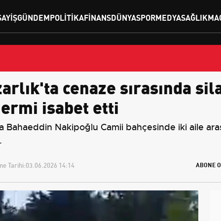
SAYIŞ
GÜNDEM
POLITIKA
FINANS
DÜNYA
SPOR
MEDYA
SAĞLIK
MA
rlık'ta cenaze sırasında sila
ermi isabet etti
a Bahaeddin Nakipoğlu Camii bahçesinde iki aile arası
.
e Tarihi:
03.06.2026 14:14
ABONE O