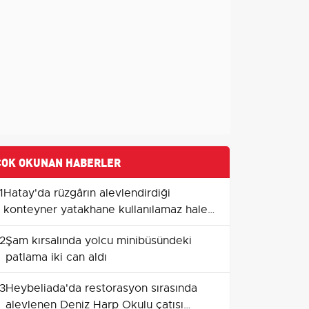
ÇOK OKUNAN HABERLER
1
Hatay'da rüzgârın alevlendirdiği
konteyner yatakhane kullanılamaz hale
geldi
2
Şam kırsalında yolcu minibüsündeki
patlama iki can aldı
3
Heybeliada'da restorasyon sırasında
alevlenen Deniz Harp Okulu çatısı