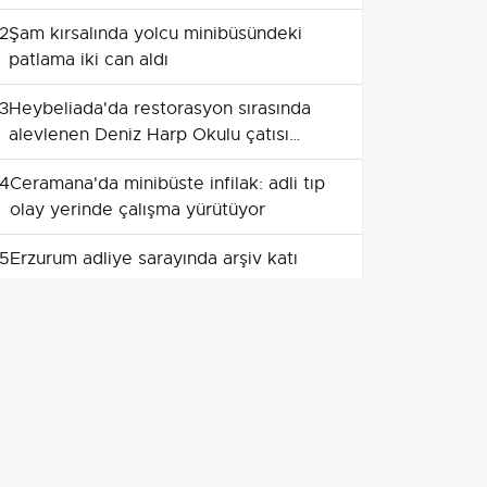
geldi
2
Şam kırsalında yolcu minibüsündeki
patlama iki can aldı
3
Heybeliada'da restorasyon sırasında
alevlenen Deniz Harp Okulu çatısı
söndürüldü
4
Ceramana'da minibüste infilak: adli tıp
olay yerinde çalışma yürütüyor
5
Erzurum adliye sarayında arşiv katı
yangını itfaiyenin müdahalesiyle
sınırlandırıldı
6
Uludağ eteklerindeki orman yangını
yoğun müdahaleyle kontrol altına alındı
7
Uludağ Soğukpınar'da orman yangını
hava ve kara ekipleriyle kontrol altına
alındı