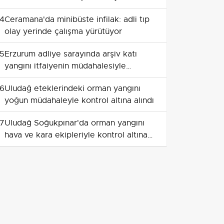
söndürüldü
4
Ceramana'da minibüste infilak: adli tıp
olay yerinde çalışma yürütüyor
5
Erzurum adliye sarayında arşiv katı
yangını itfaiyenin müdahalesiyle
sınırlandırıldı
6
Uludağ eteklerindeki orman yangını
yoğun müdahaleyle kontrol altına alındı
7
Uludağ Soğukpınar'da orman yangını
hava ve kara ekipleriyle kontrol altına
alındı