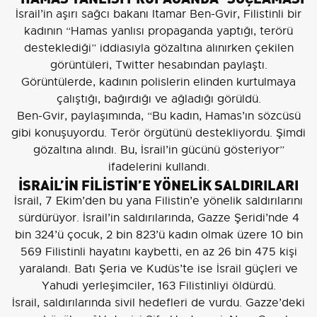
İsrail’in aşırı sağcı bakanı Itamar Ben-Gvir, Filistinli bir
kadının “Hamas yanlısı propaganda yaptığı, terörü
desteklediği” iddiasıyla gözaltına alınırken çekilen
görüntüleri, Twitter hesabından paylaştı.
Görüntülerde, kadının polislerin elinden kurtulmaya
çalıştığı, bağırdığı ve ağladığı görüldü.
Ben-Gvir, paylaşımında, “Bu kadın, Hamas’ın sözcüsü
gibi konuşuyordu. Terör örgütünü destekliyordu. Şimdi
gözaltına alındı. Bu, İsrail’in gücünü gösteriyor”
ifadelerini kullandı.
İSRAİL’İN FİLİSTİN’E YÖNELİK SALDIRILARI
İsrail, 7 Ekim’den bu yana Filistin’e yönelik saldırılarını
sürdürüyor. İsrail’in saldırılarında, Gazze Şeridi’nde 4
bin 324’ü çocuk, 2 bin 823’ü kadın olmak üzere 10 bin
569 Filistinli hayatını kaybetti, en az 26 bin 475 kişi
yaralandı. Batı Şeria ve Kudüs’te ise İsrail güçleri ve
Yahudi yerleşimciler, 163 Filistinliyi öldürdü.
İsrail, saldırılarında sivil hedefleri de vurdu. Gazze’deki