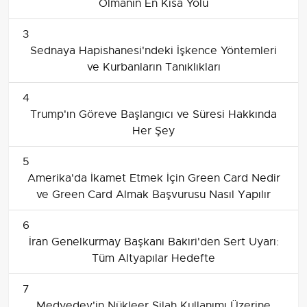
Olmanın En Kısa Yolu
3
Sednaya Hapishanesi'ndeki İşkence Yöntemleri
ve Kurbanların Tanıklıkları
4
Trump'ın Göreve Başlangıcı ve Süresi Hakkında
Her Şey
5
Amerika'da İkamet Etmek İçin Green Card Nedir
ve Green Card Almak Başvurusu Nasıl Yapılır
6
İran Genelkurmay Başkanı Bakıri'den Sert Uyarı:
Tüm Altyapılar Hedefte
7
Medyedev'in Nükleer Silah Kullanımı Üzerine