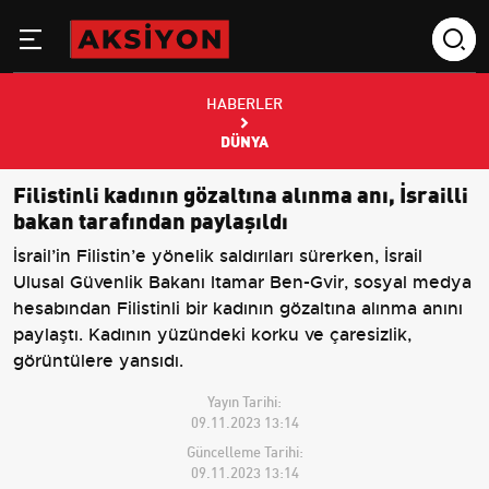
HABERLER
DÜNYA
Filistinli kadının gözaltına alınma anı, İsrailli
bakan tarafından paylaşıldı
İsrail’in Filistin’e yönelik saldırıları sürerken, İsrail
Ulusal Güvenlik Bakanı Itamar Ben-Gvir, sosyal medya
hesabından Filistinli bir kadının gözaltına alınma anını
paylaştı. Kadının yüzündeki korku ve çaresizlik,
görüntülere yansıdı.
Yayın Tarihi:
09.11.2023 13:14
Güncelleme Tarihi:
09.11.2023 13:14