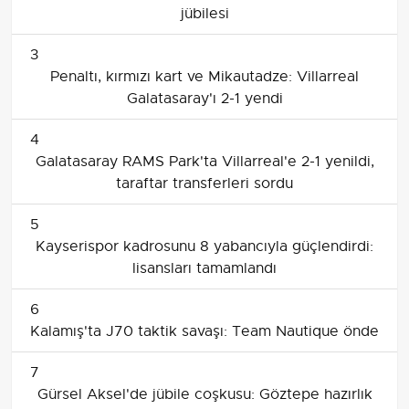
jübilesi
3
Penaltı, kırmızı kart ve Mikautadze: Villarreal
Galatasaray'ı 2-1 yendi
4
Galatasaray RAMS Park'ta Villarreal'e 2-1 yenildi,
taraftar transferleri sordu
5
Kayserispor kadrosunu 8 yabancıyla güçlendirdi:
lisansları tamamlandı
6
Kalamış'ta J70 taktik savaşı: Team Nautique önde
7
Gürsel Aksel'de jübile coşkusu: Göztepe hazırlık