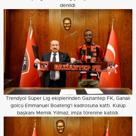
denildi.
Trendyol Süper Lig ekiplerinden Gaziantep FK, Ganalı
golcü Emmanuel Boateng'i kadrosuna kattı. Kulüp
başkanı Memik Yılmaz, imza törenine katıldı.