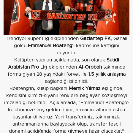
Trendyol Süper Lig ekiplerinden
Gaziantep FK
, Ganalı
golcü
Emmanuel Boateng
'i kadrosuna kattığını
duyurdu.
Kulüpten yapılan açıklamada, son olarak
Suudi
Arabistan Pro Lig
ekiplerinden
Al-Orobah
takımında
forma giyen 28 yaşındaki forvet ile
1,5 yıllık anlaşma
sağlandığı bildirildi.
Boateng'in, kulüp başkanı
Memik Yılmaz
eşliğinde,
kendisini kırmızı-siyahlı renklere bağlayan sözleşmeyi
imzaladığı belirtildi. Açıklamada, "Emmanuel Boateng'e
kulübümüze hoş geldin diyor, armamız altında üstün
başarılar diliyoruz. Yeni transferimiz, takımımızla
antrenmanlarına başlayacak olup, transfer tescil
dönemi açıldığında forma giymeye hazır olacaktır,"