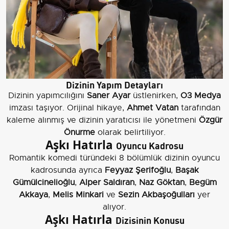
Dizinin Yapım Detayları
Dizinin yapımcılığını
Saner Ayar
üstlenirken,
O3 Medya
imzası taşıyor. Orijinal hikaye,
Ahmet Vatan
tarafından
kaleme alınmış ve dizinin yaratıcısı ile yönetmeni
Özgür
Önurme
olarak belirtiliyor.
Aşkı Hatırla
Oyuncu Kadrosu
Romantik komedi türündeki 8 bölümlük dizinin oyuncu
kadrosunda ayrıca
Feyyaz Şerifoğlu
,
Başak
Gümülcinelioğlu
,
Alper Saldıran
,
Naz Göktan
,
Begüm
Akkaya
,
Melis Minkari
ve
Sezin Akbaşoğulları
yer
alıyor.
Aşkı Hatırla
Dizisinin Konusu