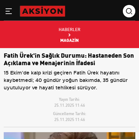
HABERLER
MAGAZIN
Fatih Ürek'in Sağlık Durumu: Hastaneden Son
Açıklama ve Menajerinin İfadesi
15 Ekim'de kalp krizi geçiren Fatih Ürek hayatını
kaybetmedi; 40 gündür yoğun bakımda, 35 gündür
uyutuluyor ve hayati tehlikesi sürüyor.
Yayın Tarihi:
25.11.2025 11:46
Güncelleme Tarihi:
25.11.2025 11:46