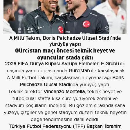
A Millî Takım, Boris Paichadze Ulusal Stadı'nda
yürüyüş yaptı
Gürcistan maçı öncesi teknik heyet ve
oyuncular stada çıktı
2026 FIFA Dünya Kupası Avrupa Elemeleri E Grubu
ilk
maçında yarın deplasmanda
Gürcistan
ile karşılaşacak
A Millî Futbol Takımı, karşılaşmanın oynanacağı
Boris
Paichadze Ulusal Stadı
nda yürüyüş yaptı.
Teknik direktör
Vincenzo Montella
, teknik heyet ve
futbolcular statta kısa süre yürüyerek zemini ve
stadyum koşullarını inceledi. Bu gözlem sırasında saha
yüzeyi, çizgiler ve genel stadyum düzeni teknik heyetin
değerlendirmesine dahil edildi.
Türkiye Futbol Federasyonu (TFF) Başkanı İbrahim