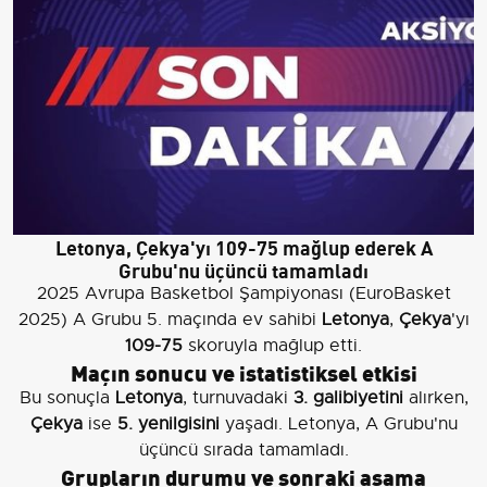
Letonya, Çekya'yı 109-75 mağlup ederek A
Grubu'nu üçüncü tamamladı
2025 Avrupa Basketbol Şampiyonası (EuroBasket
2025) A Grubu 5. maçında ev sahibi
Letonya
,
Çekya
'yı
109-75
skoruyla mağlup etti.
Maçın sonucu ve istatistiksel etkisi
Bu sonuçla
Letonya
, turnuvadaki
3. galibiyetini
alırken,
Çekya
ise
5. yenilgisini
yaşadı. Letonya, A Grubu'nu
üçüncü sırada tamamladı.
Grupların durumu ve sonraki aşama