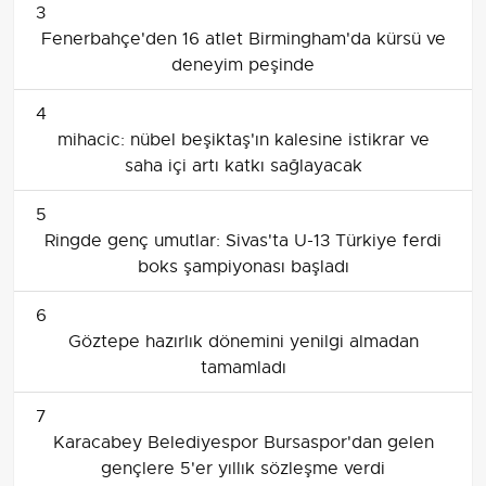
3
Fenerbahçe'den 16 atlet Birmingham'da kürsü ve
deneyim peşinde
4
mihacic: nübel beşiktaş'ın kalesine istikrar ve
saha içi artı katkı sağlayacak
5
Ringde genç umutlar: Sivas'ta U-13 Türkiye ferdi
boks şampiyonası başladı
6
Göztepe hazırlık dönemini yenilgi almadan
tamamladı
7
Karacabey Belediyespor Bursaspor'dan gelen
gençlere 5'er yıllık sözleşme verdi