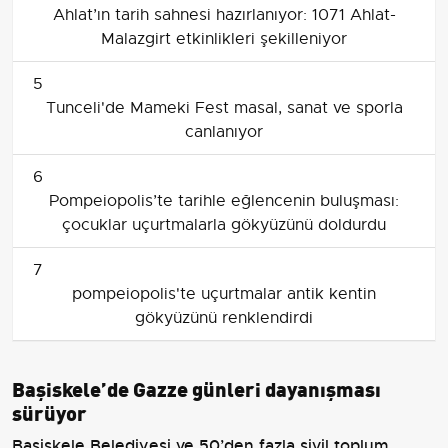
Ahlat’ın tarih sahnesi hazırlanıyor: 1071 Ahlat-
Malazgirt etkinlikleri şekilleniyor
5
Tunceli'de Mameki Fest masal, sanat ve sporla
canlanıyor
6
Pompeiopolis’te tarihle eğlencenin buluşması:
çocuklar uçurtmalarla gökyüzünü doldurdu
7
pompeiopolis'te uçurtmalar antik kentin
gökyüzünü renklendirdi
Başiskele’de Gazze günleri dayanışması
sürüyor
Başiskele Belediyesi ve 50’den fazla sivil toplum