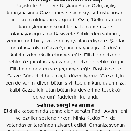
Başiskele Belediye Başkanı Yasin Özlü, açılış
konuşmasında Gazze meselesinin siyaset üstü, insani
bir durum olduğunu vurguladı. Özlü, 'Belki oradaki
kardeşlerimizin sıkıntılarına tamamen çare
olamayacağız ama Başiskele Sahili’nden safımızı,
yerimizi net bir şekilde dünyaya ilan ediyoruz. Şartlar
ne olursa olsun Gazze’yi unutmayacağız. Kudüs’ü
kalbimizden eksik etmeyeceğiz. Filistin denizden
nehire özgür oluncaya kadar, denizden nehire özgür
Filistin demekten vazgeçmeyeceğiz. Başiskele’de
Gazze Günleri’ni bu amaçla düzenliyoruz. 'Gazze için
ben de varım' diyen bütün sivil toplum kuruluşlarımıza,
kalbi Gazze için atan bütün kardeşlerime teşekkür
ediyorum' ifadelerini kullandı.
sahne, sergi ve anma
Etkinlik kapsamında sahne alan sanatçı Fadıl Aydın ilahi
ve ezgiler seslendirirken, Minia Kudüs Tırı da
vatandaşlar tarafından ziyaret edildi. Organizasyonun