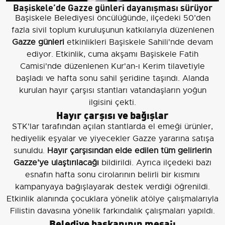
Başiskele’de Gazze günleri dayanışması sürüyor
Başiskele Belediyesi öncülüğünde, ilçedeki 50’den
fazla sivil toplum kuruluşunun katkılarıyla düzenlenen
Gazze günleri
etkinlikleri Başiskele Sahili'nde devam
ediyor. Etkinlik, cuma akşamı Başiskele Fatih
Camisi'nde düzenlenen Kur'an-ı Kerim tilavetiyle
başladı ve hafta sonu sahil şeridine taşındı. Alanda
kurulan hayır çarşısı stantları vatandaşların yoğun
ilgisini çekti.
Hayır çarşısı ve bağışlar
STK'lar tarafından açılan stantlarda el emeği ürünler,
hediyelik eşyalar ve yiyecekler Gazze yararına satışa
sunuldu.
Hayır çarşısından elde edilen tüm gelirlerin
Gazze’ye ulaştırılacağı
bildirildi. Ayrıca ilçedeki bazı
esnafın hafta sonu cirolarının belirli bir kısmını
kampanyaya bağışlayarak destek verdiği öğrenildi.
Etkinlik alanında çocuklara yönelik atölye çalışmalarıyla
Filistin davasına yönelik farkındalık çalışmaları yapıldı.
Belediye başkanının mesajı