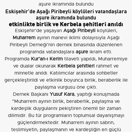
Eskişehir’de Aşağı Piribeyli köylüleri vatandaşlara
aşure ikramında bulundu
etkinlikte birlik ve Kerbela şehitleri anıldı
Eskişehir'de yaşayan
Aşağı Piribeyli
köylüleri,
Muharrem
ayının manevi iklimi dolayısıyla Aşağı
Piribeyli Derneği'nin dernek binasında düzenlenen
programda vatandaşlara
aşure
ikram etti.
Programda
Kur’an-ı Kerim
tilaveti yapıldı, Muharremiye
ve dualar okunarak
Kerbela şehitleri
rahmet ve
minnetle anıldı. Katılımcılar arasında sohbetler
gerçekleştirildi ve etkinlik boyunca birlik, beraberlik ile
paylaşma vurgusu öne çıktı.
Dernek Başkanı
Yusuf Kara
, yaptığı konuşmada
"Muharrem ayının birlik, beraberlik, paylaşma ve
kardeşlik duygularını pekiştiren önemli bir zaman
dilimidir. Bu tür programların toplumsal dayanışmayı
güçlendirmektedir. Muharrem ayının sabrın,
teslimiyetin, paylaşmanın ve kardeşliğin en güçlü