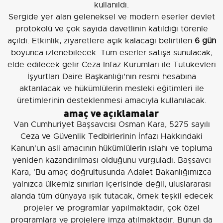
kullanıldı.
Sergide yer alan geleneksel ve modern eserler devlet
protokolü ve çok sayıda davetlinin katıldığı törenle
açıldı. Etkinlik, ziyaretlere açık kalacağı belirtilen
6 gün
boyunca izlenebilecek. Tüm eserler satışa sunulacak;
elde edilecek gelir Ceza İnfaz Kurumları ile Tutukevleri
İşyurtları Daire Başkanlığı'nın resmi hesabına
aktarılacak ve hükümlülerin mesleki eğitimleri ile
üretimlerinin desteklenmesi amacıyla kullanılacak.
amaç ve açıklamalar
Van Cumhuriyet Başsavcısı Osman Kara, 5275 sayılı
Ceza ve Güvenlik Tedbirlerinin İnfazı Hakkındaki
Kanun'un asli amacının hükümlülerin ıslahı ve topluma
yeniden kazandırılması olduğunu vurguladı. Başsavcı
Kara, 'Bu amaç doğrultusunda Adalet Bakanlığımızca
yalnızca ülkemiz sınırları içerisinde değil, uluslararası
alanda tüm dünyaya ışık tutacak, örnek teşkil edecek
projeler ve programlar yapılmaktadır, çok özel
programlara ve projelere imza atılmaktadır. Bunun da