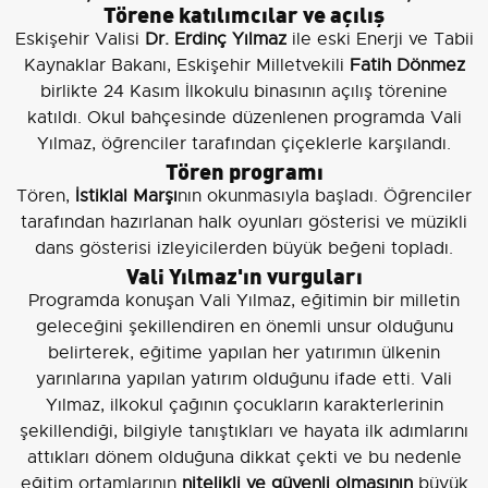
Törene katılımcılar ve açılış
Eskişehir Valisi
Dr. Erdinç Yılmaz
ile eski Enerji ve Tabii
Kaynaklar Bakanı, Eskişehir Milletvekili
Fatih Dönmez
birlikte 24 Kasım İlkokulu binasının açılış törenine
katıldı. Okul bahçesinde düzenlenen programda Vali
Yılmaz, öğrenciler tarafından çiçeklerle karşılandı.
Tören programı
Tören,
İstiklal Marşı
nın okunmasıyla başladı. Öğrenciler
tarafından hazırlanan halk oyunları gösterisi ve müzikli
dans gösterisi izleyicilerden büyük beğeni topladı.
Vali Yılmaz'ın vurguları
Programda konuşan Vali Yılmaz, eğitimin bir milletin
geleceğini şekillendiren en önemli unsur olduğunu
belirterek, eğitime yapılan her yatırımın ülkenin
yarınlarına yapılan yatırım olduğunu ifade etti. Vali
Yılmaz, ilkokul çağının çocukların karakterlerinin
şekillendiği, bilgiyle tanıştıkları ve hayata ilk adımlarını
attıkları dönem olduğuna dikkat çekti ve bu nedenle
eğitim ortamlarının
nitelikli ve güvenli olmasının
büyük