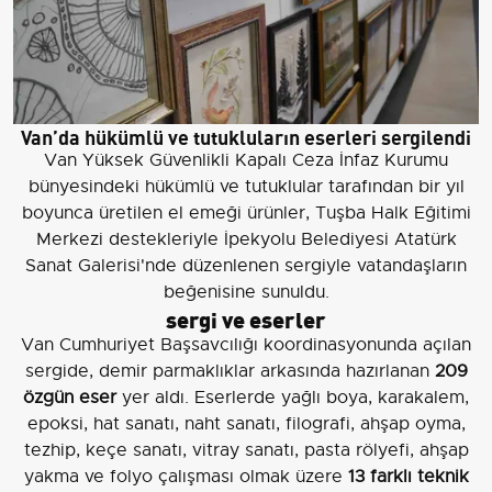
Van’da hükümlü ve tutukluların eserleri sergilendi
Van Yüksek Güvenlikli Kapalı Ceza İnfaz Kurumu
bünyesindeki hükümlü ve tutuklular tarafından bir yıl
boyunca üretilen el emeği ürünler, Tuşba Halk Eğitimi
Merkezi destekleriyle İpekyolu Belediyesi Atatürk
Sanat Galerisi'nde düzenlenen sergiyle vatandaşların
beğenisine sunuldu.
sergi ve eserler
Van Cumhuriyet Başsavcılığı koordinasyonunda açılan
sergide, demir parmaklıklar arkasında hazırlanan
209
özgün eser
yer aldı. Eserlerde yağlı boya, karakalem,
epoksi, hat sanatı, naht sanatı, filografi, ahşap oyma,
tezhip, keçe sanatı, vitray sanatı, pasta rölyefi, ahşap
yakma ve folyo çalışması olmak üzere
13 farklı teknik