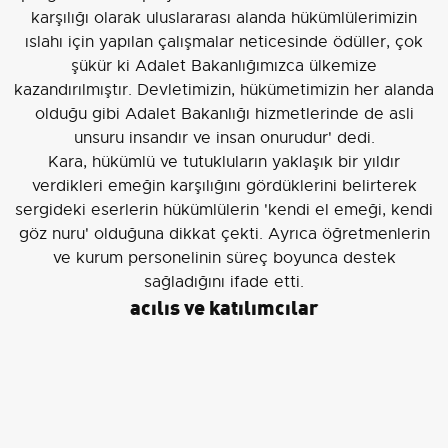
karşılığı olarak uluslararası alanda hükümlülerimizin
ıslahı için yapılan çalışmalar neticesinde ödüller, çok
şükür ki Adalet Bakanlığımızca ülkemize
kazandırılmıştır. Devletimizin, hükümetimizin her alanda
olduğu gibi Adalet Bakanlığı hizmetlerinde de asli
unsuru insandır ve insan onurudur' dedi.
Kara, hükümlü ve tutukluların yaklaşık bir yıldır
verdikleri emeğin karşılığını gördüklerini belirterek
sergideki eserlerin hükümlülerin 'kendi el emeği, kendi
göz nuru' olduğuna dikkat çekti. Ayrıca öğretmenlerin
ve kurum personelinin süreç boyunca destek
sağladığını ifade etti.
açılış ve katılımcılar
Sergi açılışına Van Cumhuriyet Başsavcısı Osman
Kara'nın yanı sıra 6. Hudut Tugay Komutanı Tuğgeneral
Ümit Çelik, İl Emniyet Müdürü Murat Mutlu, Van Baro
Başkanı Sinan Özaraz, savcılar ve adliye personeli
katıldı.