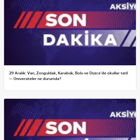
29 Aralık: Van, Zonguldak, Karabük, Bolu ve Düzce'de okullar tatil
— Üniversiteler ne durumda?