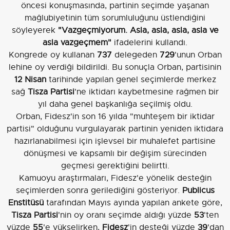
öncesi konuşmasında, partinin seçimde yaşanan
mağlubiyetinin tüm sorumluluğunu üstlendiğini
söyleyerek
"Vazgeçmiyorum. Asla, asla, asla, asla ve
asla vazgeçmem"
ifadelerini kullandı.
Kongrede oy kullanan
737
delegeden
729
'unun Orban
lehine oy verdiği bildirildi. Bu sonuçla Orban, partisinin
12 Nisan
tarihinde yapılan genel seçimlerde merkez
sağ
Tisza Partisi
'ne iktidarı kaybetmesine rağmen bir
yıl daha genel başkanlığa seçilmiş oldu.
Orban, Fidesz'in son 16 yılda "muhteşem bir iktidar
partisi" olduğunu vurgulayarak partinin yeniden iktidara
hazırlanabilmesi için işlevsel bir muhalefet partisine
dönüşmesi ve kapsamlı bir değişim sürecinden
geçmesi gerektiğini belirtti.
Kamuoyu araştırmaları, Fidesz'e yönelik desteğin
seçimlerden sonra gerilediğini gösteriyor.
Publicus
Enstitüsü
tarafından Mayıs ayında yapılan ankete göre,
Tisza Partisi
'nin oy oranı seçimde aldığı yüzde
53
'ten
yüzde
55
'e yükselirken,
Fidesz
'in desteği yüzde
39
'dan