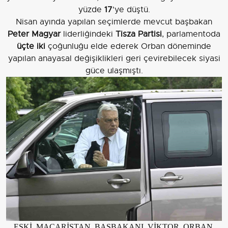
yüzde
17
'ye düştü.
Nisan ayında yapılan seçimlerde mevcut başbakan
Peter Magyar
liderliğindeki
Tisza Partisi
, parlamentoda
üçte iki
çoğunluğu elde ederek Orban döneminde
yapılan anayasal değişiklikleri geri çevirebilecek siyasi
güce ulaşmıştı.
ESKİ MACARİSTAN BAŞBAKANI VİKTOR ORBAN,