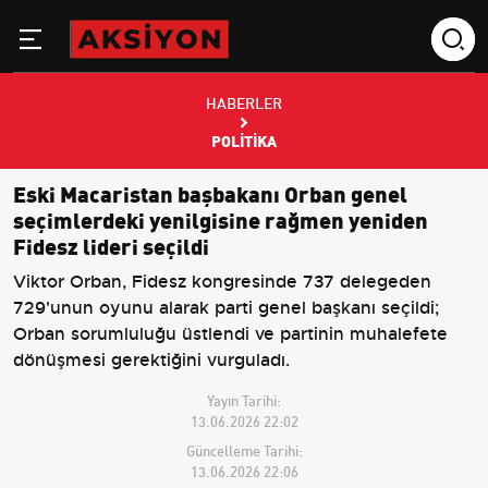
HABERLER
POLITIKA
Eski Macaristan başbakanı Orban genel
seçimlerdeki yenilgisine rağmen yeniden
Fidesz lideri seçildi
Viktor Orban, Fidesz kongresinde 737 delegeden
729'unun oyunu alarak parti genel başkanı seçildi;
Orban sorumluluğu üstlendi ve partinin muhalefete
dönüşmesi gerektiğini vurguladı.
Yayın Tarihi:
13.06.2026 22:02
Güncelleme Tarihi:
13.06.2026 22:06