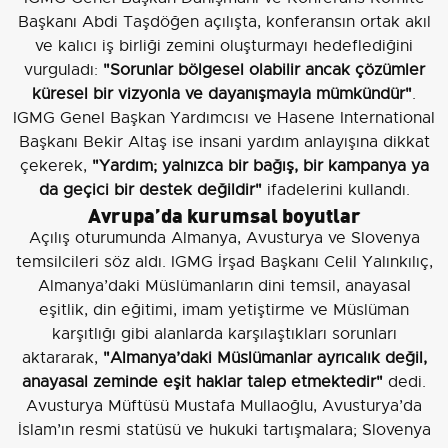
Başkanı Abdi Taşdöğen açılışta, konferansın ortak akıl
ve kalıcı iş birliği zemini oluşturmayı hedeflediğini
vurguladı:
"Sorunlar bölgesel olabilir ancak çözümler
küresel bir vizyonla ve dayanışmayla mümkündür"
.
IGMG Genel Başkan Yardımcısı ve Hasene International
Başkanı Bekir Altaş ise insani yardım anlayışına dikkat
çekerek,
"Yardım; yalnızca bir bağış, bir kampanya ya
da geçici bir destek değildir"
ifadelerini kullandı.
Avrupa’da kurumsal boyutlar
Açılış oturumunda Almanya, Avusturya ve Slovenya
temsilcileri söz aldı. IGMG İrşad Başkanı Celil Yalınkılıç,
Almanya’daki Müslümanların dini temsil, anayasal
eşitlik, din eğitimi, imam yetiştirme ve Müslüman
karşıtlığı gibi alanlarda karşılaştıkları sorunları
aktararak,
"Almanya’daki Müslümanlar ayrıcalık değil,
anayasal zeminde eşit haklar talep etmektedir"
dedi.
Avusturya Müftüsü Mustafa Mullaoğlu, Avusturya’da
İslam’ın resmi statüsü ve hukuki tartışmalara; Slovenya