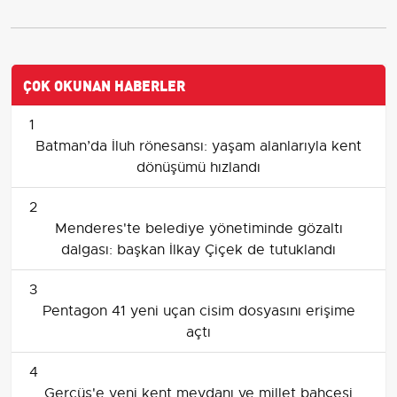
ÇOK OKUNAN HABERLER
1
Batman’da İluh rönesansı: yaşam alanlarıyla kent
dönüşümü hızlandı
2
Menderes'te belediye yönetiminde gözaltı
dalgası: başkan İlkay Çiçek de tutuklandı
3
Pentagon 41 yeni uçan cisim dosyasını erişime
açtı
4
Gercüş'e yeni kent meydanı ve millet bahçesi