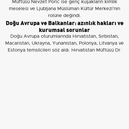
Müftüsü Nevzet Poric ise genç kuşakların kimlik
meselesi ve Ljubljana Müslüman Kültür Merkezi’nin
rolüne değindi.
Doğu Avrupa ve Balkanlar: azınlık hakları ve
kurumsal sorunlar
Doğu Avrupa oturumlarında Hırvatistan, Sırbistan,
Macaristan, Ukrayna, Yunanistan, Polonya, Litvanya ve
Estonya temsilcileri söz aldı. Hırvatistan Müftüsü Dr.
Aziz Hasanovic İslam’ın kurumsal tanınma sürecini;
Sırbistan Başmüftüsü Senad Halitovic ise Sancak
bölgesindeki Müslümanların vakıf malları, din eğitimi ve
kurumsal bölünmüşlük sorunlarını aktardı.
Macaristan adına programa Zoltan Bolek yerine Ahmed
Miklos Kovacs vekaleten katıldı. Ukrayna Müftüsü
Aider Rustamov, Ukrayna’daki savaşın etkilerine dikkat
çekerek,
"Ukrayna İslam toplumunun coğrafyası
değişmiştir ancak birliği daha da güçlenmiştir"
değerlendirmesinde bulundu.
Batı Trakya’dan İskeçe Müftüsü Mustafa Trampa Türk