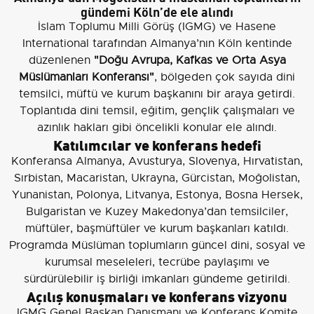
gündemi Köln’de ele alındı
İslam Toplumu Milli Görüş (IGMG) ve Hasene
International tarafından Almanya’nın Köln kentinde
düzenlenen
"Doğu Avrupa, Kafkas ve Orta Asya
Müslümanları Konferansı"
, bölgeden çok sayıda dini
temsilci, müftü ve kurum başkanını bir araya getirdi.
Toplantıda dini temsil, eğitim, gençlik çalışmaları ve
azınlık hakları gibi öncelikli konular ele alındı.
Katılımcılar ve konferans hedefi
Konferansa Almanya, Avusturya, Slovenya, Hırvatistan,
Sırbistan, Macaristan, Ukrayna, Gürcistan, Moğolistan,
Yunanistan, Polonya, Litvanya, Estonya, Bosna Hersek,
Bulgaristan ve Kuzey Makedonya’dan temsilciler,
müftüler, başmüftüler ve kurum başkanları katıldı.
Programda Müslüman toplumların güncel dini, sosyal ve
kurumsal meseleleri, tecrübe paylaşımı ve
sürdürülebilir iş birliği imkanları gündeme getirildi.
Açılış konuşmaları ve konferans vizyonu
IGMG Genel Başkan Danışmanı ve Konferans Komite