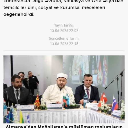
konferansta Doğu Avrupa, Kafkasya ve Orta Asya’dan
temsilciler dini, sosyal ve kurumsal meseleleri
değerlendirdi.
Yayın Tarihi:
13.06.2026 22:02
Güncelleme Tarihi:
13.06.2026 22:18
Almanya’dan Moğolistan’a müslüman toplumların