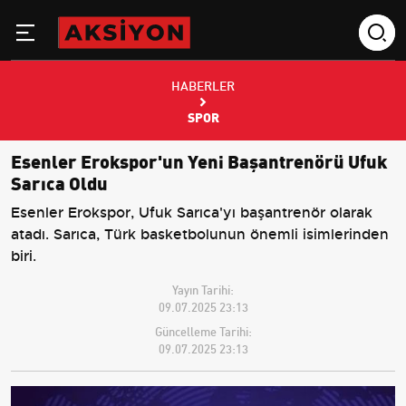
HABERLER
SPOR
Esenler Erokspor'un Yeni Başantrenörü Ufuk
Sarıca Oldu
Esenler Erokspor, Ufuk Sarıca'yı başantrenör olarak
atadı. Sarıca, Türk basketbolunun önemli isimlerinden
biri.
Yayın Tarihi:
09.07.2025 23:13
Güncelleme Tarihi:
09.07.2025 23:13