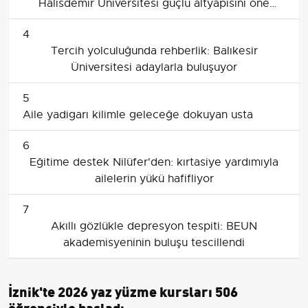
Halisdemir Üniversitesi güçlü altyapısını öne
çıkarıyor
4
Tercih yolculuğunda rehberlik: Balıkesir
Üniversitesi adaylarla buluşuyor
5
Aile yadigarı kilimle geleceğe dokuyan usta
6
Eğitime destek Nilüfer'den: kırtasiye yardımıyla
ailelerin yükü hafifliyor
7
Akıllı gözlükle depresyon tespiti: BEUN
akademisyeninin buluşu tescillendi
İznik'te 2026 yaz yüzme kursları 506
öğrenciyle başladı