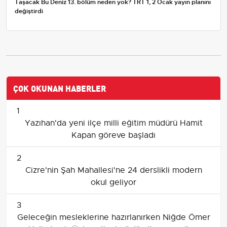
Taşacak Bu Deniz 13. bölüm neden yok? TRT 1, 2 Ocak yayın planını
değiştirdi
ÇOK OKUNAN HABERLER
1
Yazıhan'da yeni ilçe milli eğitim müdürü Hamit
Kapan göreve başladı
2
Cizre'nin Şah Mahallesi'ne 24 derslikli modern
okul geliyor
3
Geleceğin mesleklerine hazırlanırken Niğde Ömer