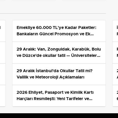
Çoklu Araç Tarifesini
planını değiştirdi
Yeniden Belirledi
1
Emekliye 60.000 TL'ye Kadar Paketler:
Bankaların Güncel Promosyon ve Ek
Avantajları
29 Aralık: Van, Zonguldak, Karabük, Bolu
ve Düzce'de okullar tatil — Üniversiteler
ne durumda?
29 Aralık İstanbul'da Okullar Tatil mi?
Valilik ve Meteoroloji Açıklamaları
2026 Ehliyet, Pasaport ve Kimlik Kartı
s
Harçları Resmileşti: Yeni Tarifeler ve
Geçerlilik Tarihi