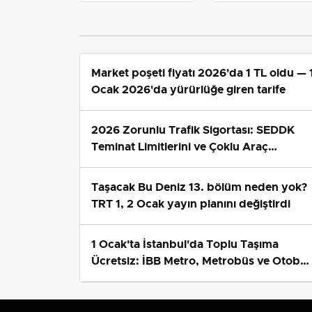
satışlar 20-25 TL'ye
Metrobüs ve Otobüs
çıktı
Ek Seferlerini Açıkladı
Market poşeti fiyatı 2026'da 1 TL oldu — 
Ocak 2026'da yürürlüğe giren tarife
2026 Zorunlu Trafik Sigortası: SEDDK
Teminat Limitlerini ve Çoklu Araç
Tarifesini Yeniden Belirledi
Taşacak Bu Deniz 13. bölüm neden yok?
TRT 1, 2 Ocak yayın planını değiştirdi
1 Ocak'ta İstanbul'da Toplu Taşıma
Ücretsiz: İBB Metro, Metrobüs ve Otobü
Ek Seferlerini Açıkladı