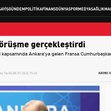
SAYIŞ
GÜNDEM
POLITIKA
FINANS
DÜNYA
SPOR
MEDYA
SAĞLIK
MA
örüşme gerçekleştirdi
 kapsamında Ankara'ya gelen Fransa Cumhurbaşkanı
e Tarihi:
08.07.2026 15:34
ABONE O