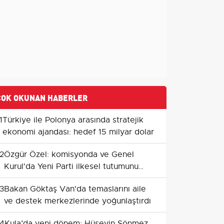
ÇOK OKUNAN HABERLER
1
Türkiye ile Polonya arasında stratejik
ekonomi ajandası: hedef 15 milyar dolar
2
Özgür Özel: komisyonda ve Genel
Kurul'da Yeni Parti ilkesel tutumunu
sürdürecek
3
Bakan Göktaş Van'da temaslarını aile
ve destek merkezlerinde yoğunlaştırdı
4
Kula’da yeni dönem: Hüseyin Sönmez