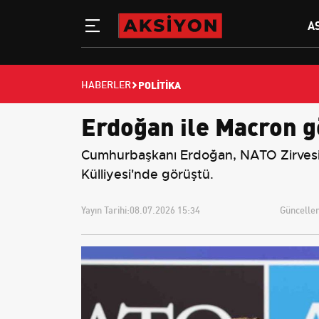
A
POLITIKA
HABERLER
Erdoğan ile Macron g
Cumhurbaşkanı Erdoğan, NATO Zirvesi
Külliyesi'nde görüştü.
Yayın Tarihi:
08.07.2026 15:34
Güncellem