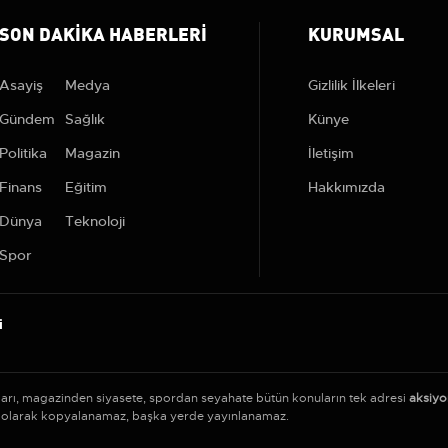
SON DAKIKA HABERLERI
KURUMSAL
Asayiş
Medya
Gizlilik İlkeleri
Gündem
Sağlık
Künye
Politika
Magazin
İletişim
Finans
Eğitim
Hakkımızda
Dünya
Teknoloji
Spor
i
ları, magazinden siyasete, spordan seyahate bütün konuların tek adresi
aksiyo
siz olarak kopyalanamaz, başka yerde yayınlanamaz.