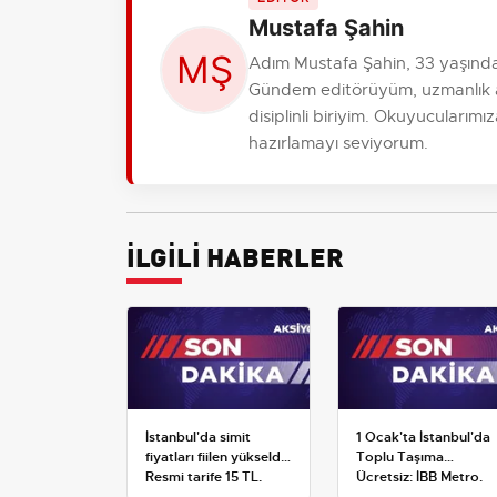
Mustafa Şahin
Adım Mustafa Şahin, 33 yaşında
Gündem editörüyüm, uzmanlık al
disiplinli biriyim. Okuyucularım
hazırlamayı seviyorum.
İLGİLİ HABERLER
İstanbul'da simit
1 Ocak'ta İstanbul'da
fiyatları fiilen yükseldi:
Toplu Taşıma
Resmi tarife 15 TL,
Ücretsiz: İBB Metro,