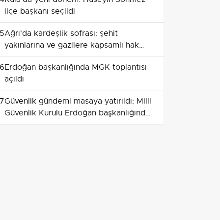
ilçe başkanı seçildi
5
Ağrı'da kardeşlik sofrası: şehit
yakınlarına ve gazilere kapsamlı hak
düzenlemesi
6
Erdoğan başkanlığında MGK toplantısı
açıldı
7
Güvenlik gündemi masaya yatırıldı: Milli
Güvenlik Kurulu Erdoğan başkanlığında
toplandı