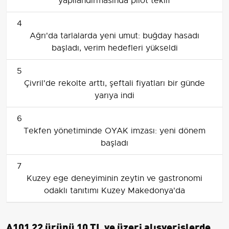
yapılandırmasında pilot teklif
4
Ağrı'da tarlalarda yeni umut: buğday hasadı
başladı, verim hedefleri yükseldi
5
Çivril'de rekolte arttı, şeftali fiyatları bir günde
yarıya indi
6
Tekfen yönetiminde OYAK imzası: yeni dönem
başladı
7
Kuzey ege deneyiminin zeytin ve gastronomi
odaklı tanıtımı Kuzey Makedonya'da
A101 22 ürünü 10 TL ve üzeri alışverişlerde