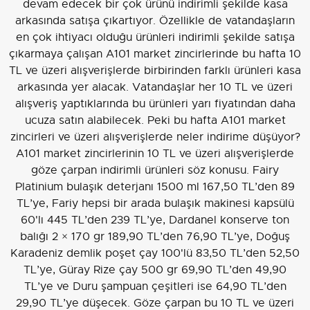
devam edecek bir çok ürünü indirimli şekilde kasa
arkasında satışa çıkartıyor. Özellikle de vatandaşların
en çok ihtiyacı olduğu ürünleri indirimli şekilde satışa
çıkarmaya çalışan A101 market zincirlerinde bu hafta 10
TL ve üzeri alışverişlerde birbirinden farklı ürünleri kasa
arkasında yer alacak. Vatandaşlar her 10 TL ve üzeri
alışveriş yaptıklarında bu ürünleri yarı fiyatından daha
ucuza satın alabilecek. Peki bu hafta A101 market
zincirleri ve üzeri alışverişlerde neler indirime düşüyor?
A101 market zincirlerinin 10 TL ve üzeri alışverişlerde
göze çarpan indirimli ürünleri söz konusu. Fairy
Platinium bulaşık deterjanı 1500 ml 167,50 TL’den 89
TL’ye, Fariy hepsi bir arada bulaşık makinesi kapsülü
60'lı 445 TL’den 239 TL’ye, Dardanel konserve ton
balığı 2 × 170 gr 189,90 TL’den 76,90 TL’ye, Doğuş
Karadeniz demlik poşet çay 100'lü 83,50 TL’den 52,50
TL’ye, Güray Rize çay 500 gr 69,90 TL’den 49,90
TL’ye ve Duru şampuan çeşitleri ise 64,90 TL’den
29,90 TL’ye düşecek. Göze çarpan bu 10 TL ve üzeri