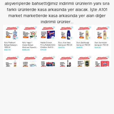
alışverişlerde bahsettiğimiz indirimli ürünlerin yanı sıra
farklı ürünlerde kasa arkasında yer alacak. İşte A101
market marketlerde kasa arkasında yer alan diğer
indirimli ürünler...
Fairy Platinum Bulaşık Deterjanı 1500 Ml 89 TL
Fairy Hepsi 1 Arada Bulaşık Makinesi Kapsülü 60'lı 239
TL
Nestle Crunch Pirinç Patlaklı Sütlü Çikolata 10x31,5 Gr
49,90 TL