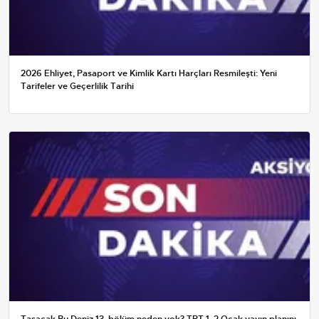
2026 Ehliyet, Pasaport ve Kimlik Kartı Harçları Resmileşti: Yeni
Tarifeler ve Geçerlilik Tarihi
Taşacak Bu Deniz 13. bölüm neden yok? TRT 1, 2 Ocak yayın planını