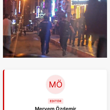
EDİTÖR
Meryem Özdemir