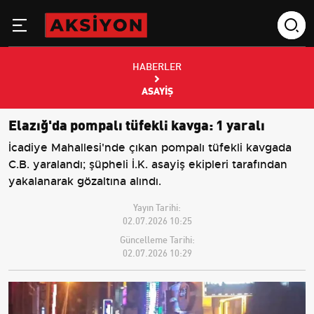
HABERLER
ASAYIŞ
Elazığ'da pompalı tüfekli kavga: 1 yaralı
İcadiye Mahallesi'nde çıkan pompalı tüfekli kavgada
C.B. yaralandı; şüpheli İ.K. asayiş ekipleri tarafından
yakalanarak gözaltına alındı.
Yayın Tarihi:
02.07.2026 10:25
Güncelleme Tarihi:
02.07.2026 10:29