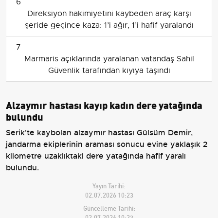
6
Direksiyon hakimiyetini kaybeden araç karşı
şeride geçince kaza: 1’i ağır, 1’i hafif yaralandı
7
Marmaris açıklarında yaralanan vatandaş Sahil
Güvenlik tarafından kıyıya taşındı
Alzaymır hastası kayıp kadın dere yatağında
bulundu
Serik'te kaybolan alzaymır hastası Gülsüm Demir,
jandarma ekiplerinin araması sonucu evine yaklaşık 2
kilometre uzaklıktaki dere yatağında hafif yaralı
bulundu.
Yayın Tarihi:
02.07.2026 10:23
Güncelleme Tarihi:
02.07.2026 10:23