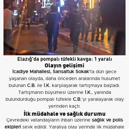
Elazığ'da pompalı tüfekli kavga: 1 yaralı
Olayın gelişimi
İcadiye Mahallesi, Sarısaltuk Sokak
'ta dün gece
yaşanan olayda, daha önceden aralarında husumet
bulunan
C.B.
ile
İ.K.
karşılaşarak tartışmaya başladı.
Tartışmanın büyümesi üzerine
İ.K.
, yanında
bulundurduğu pompalı tüfekle
C.B.
'yi yaralayarak olay
yerinden kaçtı.
İlk müdahale ve sağlık durumu
Çevredeki vatandaşların ihbarı üzerine
sağlık ve polis
ekipleri
sevk edildi. Yaralıya olay yerinde ilk müdahale