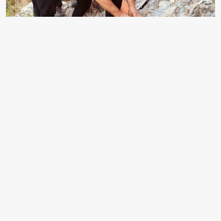
EDİTÖR
Mustafa Şahin
Adım Mustafa Şahin, 33 yaşındayım. İstanbul'da
yaşıyorum. aksiyon.com.tr'de Gündem editörüyüm,
uzmanlık alanım güvenlik ve savunma politikaları.
Ciddi ve disiplinli biriyim. Okuyucularımıza
derinlemesine analizler ve özel dosyalar hazırlamayı