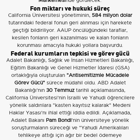
Mahkemesi
nde görülecek.
Fon miktarı ve hukuki süreç
California Üniversitesi yönetiminin,
584 milyon dolar
tutarındaki federal fonun geri alınması için harekete
geçtiği bildiriliyor. AAUP öncülüğündeki taraflar,
kesilen fonların geri kazanılması ve kalan fonların
korunması amacıyla hukuki yollara başvurdu.
Federal kurumların tepkisi ve görev gücü
Adalet Bakanlığı, Sağlık ve İnsan Hizmetleri Bakanlığı,
Eğitim Bakanlığı ve Genel Hizmetler İdaresi (GSA)
ortaklığıyla oluşturulan
"Antisemitizmle Mücadele
Görev Gücü"
sürece müdahil oldu. ABD Adalet
Bakanlığı'nın
30 Temmuz
tarihli açıklamasında,
California Üniversitesi'nin İsrailli ve Yahudi öğrencilere
yönelik saldırılara "kasten kayıtsız kalarak" Medeni
Haklar Yasası'nı ihlal ettiği iddia edildi. Açıklamada,
Adalet Bakanı
Pam Bondi
'nin üniversiteye yönelik
soruşturmaların süreceği ve "Yahudi Amerikalıları
tehlikeye attığı için ağır bir bedel ödemeye