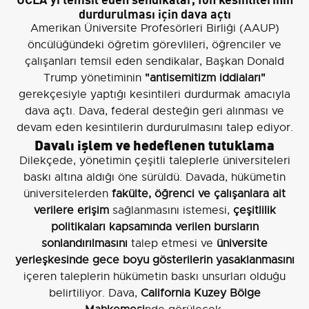
durdurulması için dava açtı
Amerikan Üniversite Profesörleri Birliği (AAUP)
öncülüğündeki öğretim görevlileri, öğrenciler ve
çalışanları temsil eden sendikalar, Başkan Donald
Trump yönetiminin
"antisemitizm iddiaları"
gerekçesiyle yaptığı kesintileri durdurmak amacıyla
dava açtı. Dava, federal desteğin geri alınması ve
devam eden kesintilerin durdurulmasını talep ediyor.
Davalı işlem ve hedeflenen tutuklama
Dilekçede, yönetimin çeşitli taleplerle üniversiteleri
baskı altına aldığı öne sürüldü. Davada, hükümetin
üniversitelerden
fakülte, öğrenci ve çalışanlara ait
verilere erişim
sağlanmasını istemesi,
çeşitlilik
politikaları kapsamında verilen bursların
sonlandırılmasını
talep etmesi ve
üniversite
yerleşkesinde gece boyu gösterilerin yasaklanmasını
içeren taleplerin hükümetin baskı unsurları olduğu
belirtiliyor. Dava,
California Kuzey Bölge