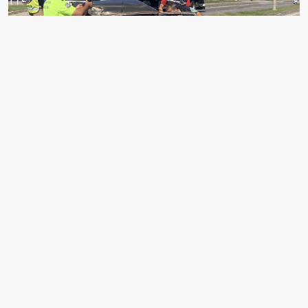
Bartın'da temizlik aracına çarpan otomobilin sürücüsü
ağır yaralandı. Ekipler kaza mahallinde çalışma yaptı.
EDİTÖR
Aksiyon Haber Ajansı