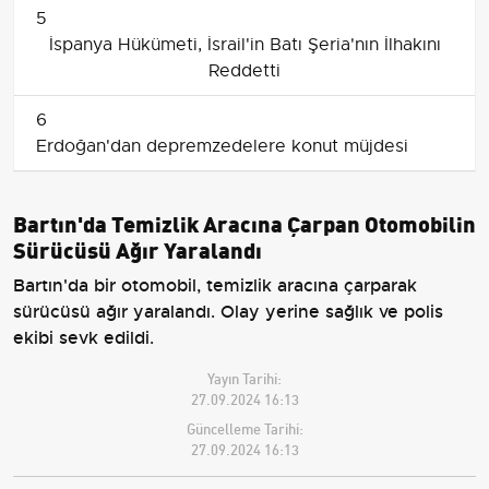
5
İspanya Hükümeti, İsrail'in Batı Şeria'nın İlhakını
Reddetti
6
Erdoğan'dan depremzedelere konut müjdesi
Bartın'da Temizlik Aracına Çarpan Otomobilin
Sürücüsü Ağır Yaralandı
Bartın'da bir otomobil, temizlik aracına çarparak
sürücüsü ağır yaralandı. Olay yerine sağlık ve polis
ekibi sevk edildi.
Yayın Tarihi:
27.09.2024 16:13
Güncelleme Tarihi:
27.09.2024 16:13