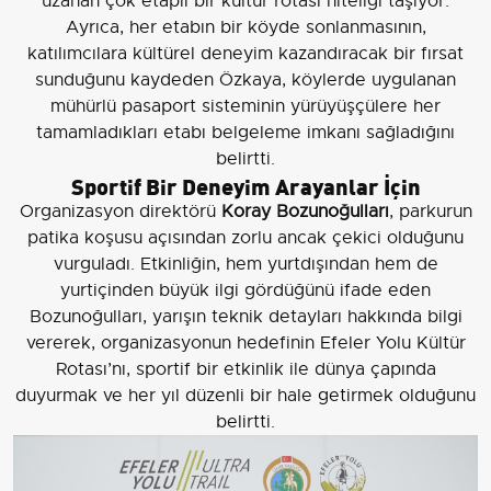
uzanan çok etaplı bir kültür rotası niteliği taşıyor.
Ayrıca, her etabın bir köyde sonlanmasının,
katılımcılara kültürel deneyim kazandıracak bir fırsat
sunduğunu kaydeden Özkaya, köylerde uygulanan
mühürlü pasaport sisteminin yürüyüşçülere her
tamamladıkları etabı belgeleme imkanı sağladığını
belirtti.
Sportif Bir Deneyim Arayanlar İçin
Organizasyon direktörü
Koray Bozunoğulları
, parkurun
patika koşusu açısından zorlu ancak çekici olduğunu
vurguladı. Etkinliğin, hem yurtdışından hem de
yurtiçinden büyük ilgi gördüğünü ifade eden
Bozunoğulları, yarışın teknik detayları hakkında bilgi
vererek, organizasyonun hedefinin Efeler Yolu Kültür
Rotası’nı, sportif bir etkinlik ile dünya çapında
duyurmak ve her yıl düzenli bir hale getirmek olduğunu
belirtti.