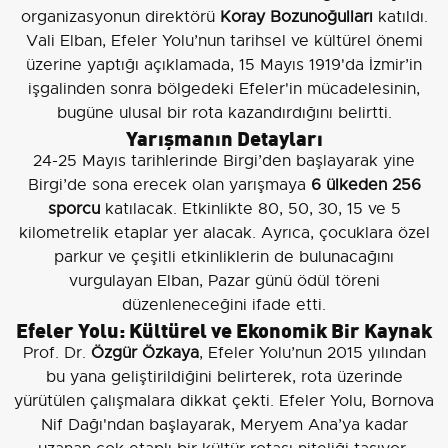
organizasyonun direktörü
Koray Bozunoğulları
katıldı.
Vali Elban, Efeler Yolu’nun tarihsel ve kültürel önemi
üzerine yaptığı açıklamada, 15 Mayıs 1919'da İzmir’in
işgalinden sonra bölgedeki Efeler'in mücadelesinin,
bugüne ulusal bir rota kazandırdığını belirtti.
Yarışmanın Detayları
24-25 Mayıs tarihlerinde Birgi’den başlayarak yine
Birgi’de sona erecek olan yarışmaya
6 ülkeden 256
sporcu
katılacak. Etkinlikte 80, 50, 30, 15 ve 5
kilometrelik etaplar yer alacak. Ayrıca, çocuklara özel
parkur ve çeşitli etkinliklerin de bulunacağını
vurgulayan Elban, Pazar günü ödül töreni
düzenleneceğini ifade etti.
Efeler Yolu: Kültürel ve Ekonomik Bir Kaynak
Prof. Dr.
Özgür Özkaya
, Efeler Yolu’nun 2015 yılından
bu yana geliştirildiğini belirterek, rota üzerinde
yürütülen çalışmalara dikkat çekti. Efeler Yolu, Bornova
Nif Dağı'ndan başlayarak, Meryem Ana’ya kadar