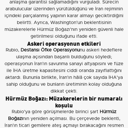
anlaşma garantisi sağlamadığını vurguladı. Sürecin
arabulucular üzerinden yürütüldüğünü ve İran rejiminin
içindeki parçalanmış yapının karar almayı geciktirdiğini
belirtti. Ayrıca, Washington’un beklentisinin
müzakerelerle Hürmüz Boğazı’nın yeniden güvenli hale
getirilmesi olduğunu ifade etti.
Askeri operasyonun etkileri
Rubio,
Destansı Öfke Operasyonu
nu askeri hedeflere
ulaşma açısından başarılı bulduğunu söyledi;
operasyonun İran’ın savunma sanayi altyapısını ve füze
ile İHA üretme kapasitesini ciddi oranda zayıflattığını
aktardı. Bununla birlikte, İran’ın hâlâ çok sayıda İHA’ya
sahip olduğunu ve bunların üretiminin kolay olduğuna
dikkat çekti.
Hürmüz Boğazı: Müzakerelerin bir numaralı
koşulu
Rubio’ya göre görüşmelerde birinci şart
Hürmüz
Boğazı
nın yeniden açılması. Bu çerçevede beklenti,
İran’ın ticari gemilere ateş açmayı bırakacağını resmen