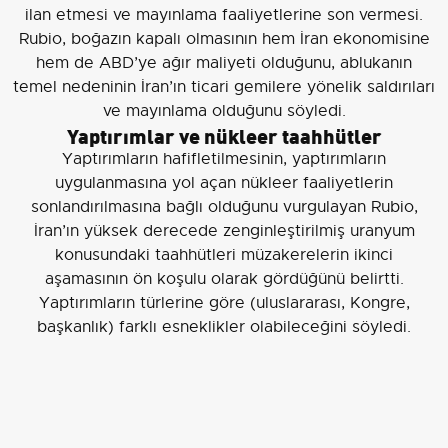
ilan etmesi ve mayınlama faaliyetlerine son vermesi.
Rubio, boğazın kapalı olmasının hem İran ekonomisine
hem de ABD’ye ağır maliyeti olduğunu, ablukanın
temel nedeninin İran’ın ticari gemilere yönelik saldırıları
ve mayınlama olduğunu söyledi.
Yaptırımlar ve nükleer taahhütler
Yaptırımların hafifletilmesinin, yaptırımların
uygulanmasına yol açan nükleer faaliyetlerin
sonlandırılmasına bağlı olduğunu vurgulayan Rubio,
İran’ın yüksek derecede zenginleştirilmiş uranyum
konusundaki taahhütleri müzakerelerin ikinci
aşamasının ön koşulu olarak gördüğünü belirtti.
Yaptırımların türlerine göre (uluslararası, Kongre,
başkanlık) farklı esneklikler olabileceğini söyledi.
İran liderliği ve iletişim biçimi
Rubio, İran dini lideri
Mücteba Hamaney
ile ilgili olarak
ellerindeki işaretlerin Hamaney’in hayatta olduğunu
gösterdiğini; bazı göstergelerin Hamaney’in süreçte
daha fazla devreye girdiğini işaret ettiğini kaydetti.