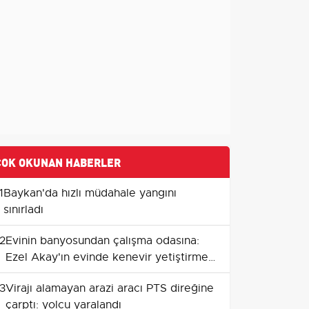
ÇOK OKUNAN HABERLER
1
Baykan'da hızlı müdahale yangını
sınırladı
2
Evinin banyosundan çalışma odasına:
Ezel Akay'ın evinde kenevir yetiştirme
düzeni ortaya çıktı
3
Virajı alamayan arazi aracı PTS direğine
çarptı: yolcu yaralandı