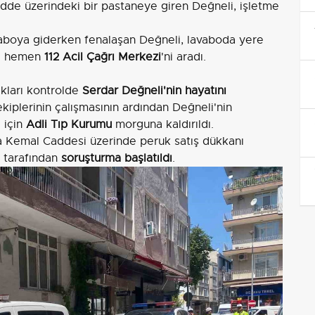
adde üzerindeki bir pastaneye giren Değneli, işletme
vaboya giderken fenalaşan Değneli, lavaboda yere
rı hemen
112 Acil Çağrı Merkezi
'ni aradı.
ıkları kontrolde
Serdar Değneli'nin hayatını
ekiplerinin çalışmasının ardından Değneli'nin
 için
Adli Tıp Kurumu
morguna kaldırıldı.
a Kemal Caddesi üzerinde peruk satış dükkanı
er tarafından
soruşturma başlatıldı
.