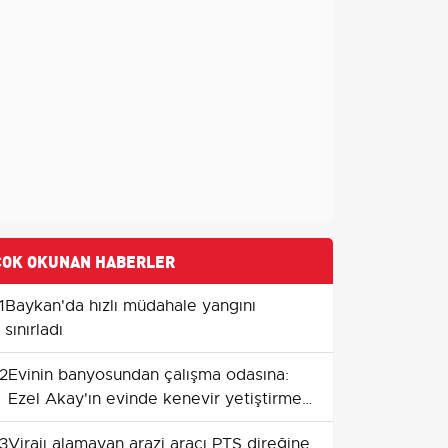
ÇOK OKUNAN HABERLER
1
Baykan'da hızlı müdahale yangını
sınırladı
2
Evinin banyosundan çalışma odasına:
Ezel Akay'ın evinde kenevir yetiştirme
düzeni ortaya çıktı
3
Virajı alamayan arazi aracı PTS direğine