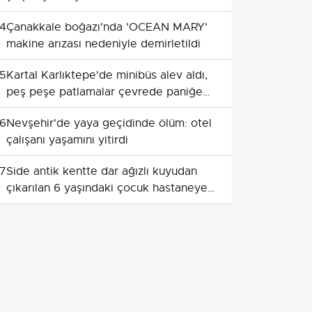
4
Çanakkale boğazı'nda 'OCEAN MARY'
makine arızası nedeniyle demirletildi
5
Kartal Karlıktepe'de minibüs alev aldı,
peş peşe patlamalar çevrede paniğe
yol açtı
6
Nevşehir'de yaya geçidinde ölüm: otel
çalışanı yaşamını yitirdi
7
Side antik kentte dar ağızlı kuyudan
çıkarılan 6 yaşındaki çocuk hastaneye
götürüldü