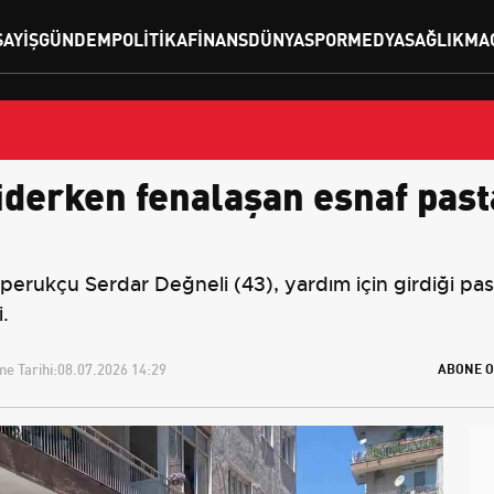
SAYIŞ
GÜNDEM
POLITIKA
FINANS
DÜNYA
SPOR
MEDYA
SAĞLIK
MA
giderken fenalaşan esnaf pas
 perukçu Serdar Değneli (43), yardım için girdiği pas
.
e Tarihi:
08.07.2026 14:29
ABONE O