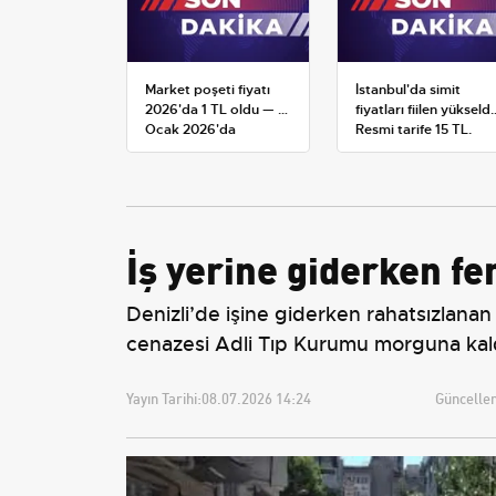
Market poşeti fiyatı
İstanbul'da simit
2026'da 1 TL oldu — 1
fiyatları fiilen yükseldi
Ocak 2026'da
Resmi tarife 15 TL,
yürürlüğe giren tarife
satışlar 20-25 TL'ye
çıktı
İş yerine giderken fe
Denizli’de işine giderken rahatsızlanan
cenazesi Adli Tıp Kurumu morguna kaldı
Yayın Tarihi:
08.07.2026 14:24
Güncellem