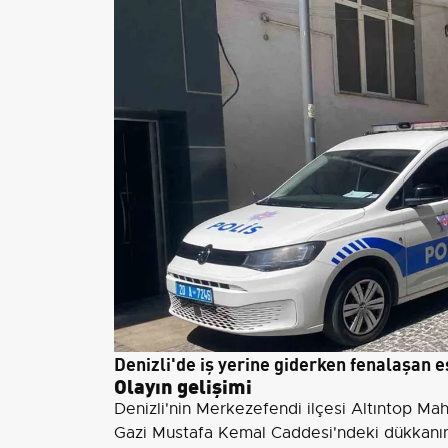
Denizli'de iş yerine giderken fenalaşan e
Olayın gelişimi
Denizli'nin Merkezefendi ilçesi Altıntop M
Gazi Mustafa Kemal Caddesi'ndeki dükkan