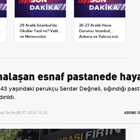
29 Aralık İstanbul'da
26-27 Aralık Hava
:
Okullar Tatil mi? Valilik
Durumu: İstanbul,
ve Meteoroloji
Ankara ve Yalova için
Açıklamaları
Kar Tahminleri
nalaşan esnaf pastanede haya
 43 yaşındaki perukçu Serdar Değneli, sığındığı past
rıldı.
e Tarihi:
08.07.2026 14:24
ABONE O