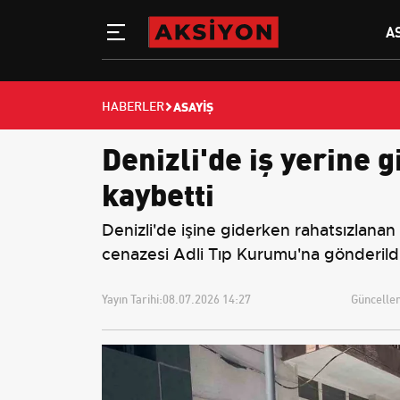
A
ASAYIŞ
HABERLER
Denizli'de iş yerine 
kaybetti
Denizli'de işine giderken rahatsızlanan
cenazesi Adli Tıp Kurumu'na gönderildi
Yayın Tarihi:
08.07.2026 14:27
Güncellem