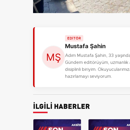
EDİTÖR
Mustafa Şahin
Adım Mustafa Şahin, 33 yaşında
Gündem editörüyüm, uzmanlık al
disiplinli biriyim. Okuyucularım
hazırlamayı seviyorum.
İLGİLİ HABERLER