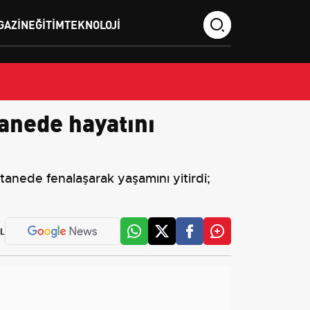
GAZIN
EĞITIM
TEKNOLOJI
tanede hayatını
tanede fenalaşarak yaşamını yitirdi;
L