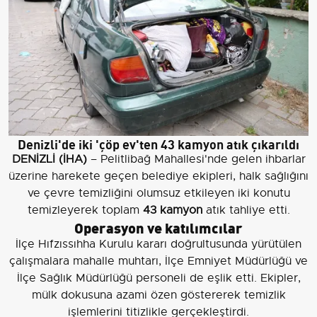
Denizli'de iki 'çöp ev'ten 43 kamyon atık çıkarıldı
DENİZLİ (İHA)
– Pelitlibağ Mahallesi'nde gelen ihbarlar
üzerine harekete geçen belediye ekipleri, halk sağlığını
ve çevre temizliğini olumsuz etkileyen iki konutu
temizleyerek toplam
43 kamyon
atık tahliye etti.
Operasyon ve katılımcılar
İlçe Hıfzıssıhha Kurulu kararı doğrultusunda yürütülen
çalışmalara mahalle muhtarı, İlçe Emniyet Müdürlüğü ve
İlçe Sağlık Müdürlüğü personeli de eşlik etti. Ekipler,
mülk dokusuna azami özen göstererek temizlik
işlemlerini titizlikle gerçekleştirdi.