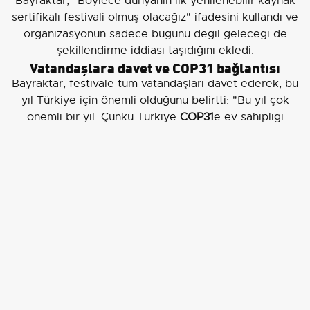
Bayraktar, "Böylece dünyanın ilk yenilenebilir kaynak
sertifikalı festivali olmuş olacağız" ifadesini kullandı ve
organizasyonun sadece bugünü değil geleceği de
şekillendirme iddiası taşıdığını ekledi.
Vatandaşlara davet ve COP31 bağlantısı
Bayraktar, festivale tüm vatandaşları davet ederek, bu
yıl Türkiye için önemli olduğunu belirtti: "Bu yıl çok
önemli bir yıl. Çünkü Türkiye
COP31
e ev sahipliği
yapıyor. Dolayısıyla COP31 hareketinin, sıfır atık
hareketinin COP31 sürecinde çok daha güçlü bir
küresel karşılık bulacağına yürekten inanıyorum."
Festivalin 4-7 Haziran tarihlerinde
İstanbul Atatürk
Havalimanı
nda düzenleneceğini yineledi.
Enerji bağımsızlığı ve ithalat azaltma
hedefleri
Basın mensuplarının sorularını yanıtlayan Bayraktar,
enerji politikalarına ilişkin şu değerlendirmeyi yaptı:
"Bizim bütün gayretimiz Türkiye’nin dışa bağımlılığını
düşürme meselesi. Türkiye 2022 yılında yaklaşık
96