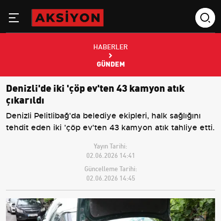
HABERLER
GÜNDEM
Denizli'de iki 'çöp ev'ten 43 kamyon atık
çıkarıldı
Denizli Pelitlibağ'da belediye ekipleri, halk sağlığını
tehdit eden iki 'çöp ev'ten 43 kamyon atık tahliye etti.
Yayın Tarihi:
02.06.2026 14:41
Güncelleme Tarihi:
02.06.2026 14:45