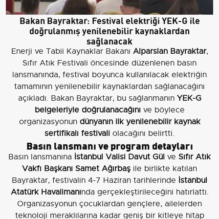
Bakan Bayraktar: Festival elektriği YEK-G ile
doğrulanmış yenilenebilir kaynaklardan
sağlanacak
Enerji ve Tabii Kaynaklar Bakanı
Alparslan Bayraktar
,
Sıfır Atık Festivali öncesinde düzenlenen basın
lansmanında, festival boyunca kullanılacak elektriğin
tamamının yenilenebilir kaynaklardan sağlanacağını
açıkladı. Bakan Bayraktar, bu sağlanmanın
YEK-G
belgeleriyle doğrulanacağını
ve böylece
organizasyonun
dünyanın ilk yenilenebilir kaynak
sertifikalı festivali
olacağını belirtti.
Basın lansmanı ve program detayları
Basın lansmanına
İstanbul Valisi Davut Gül
ve
Sıfır Atık
Vakfı Başkanı Samet Ağırbaş
ile birlikte katılan
Bayraktar, festivalin 4-7 Haziran tarihlerinde
İstanbul
Atatürk Havalimanı
nda gerçekleştirileceğini hatırlattı.
Organizasyonun çocuklardan gençlere, ailelerden
teknoloji meraklılarına kadar geniş bir kitleye hitap