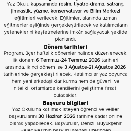
Yaz Okulu kapsamında
resim, tiyatro-drama, satranç,
jimnastik, yüzme, konservatuvar ve Bilim Merkezi
eğitimleri
verilecek. Eğitimler, alanında uzman
eğitmenler eşliğinde gerçekleştirilecek ve katılımcıların
yeteneklerini keşfetmelerine imkân sağlayacak şekilde
planlandı.
Dönem tarihleri
Program, üçer haftalık dönemler halinde düzenlenecek.
İlk dönem
6 Temmuz-24 Temmuz 2026
tarihleri
arasında, ikinci dönem ise
3 Ağustos-21 Ağustos 2026
tarihlerinde gerçekleştirilecek. Katılımcılar yaz boyunca
hem yeni arkadaşlıklar kurma hem de güvenli ve
nitelikli ortamlarda kendilerini geliştirme fırsatı
bulacaklar.
Başvuru bilgileri
Yaz Okulu'na katılmak isteyen öğrenci ve veliler
başvurularını
30 Haziran 2026
tarihine kadar online
olarak yapabilecek. Başvurular, Denizli Büyükşehir
Belediyesi'nin başvuru sayfası üzerinden