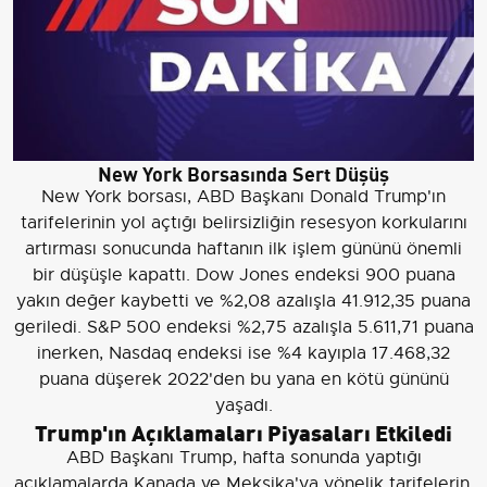
New York Borsasında Sert Düşüş
New York borsası, ABD Başkanı Donald Trump'ın
tarifelerinin yol açtığı belirsizliğin resesyon korkularını
artırması sonucunda haftanın ilk işlem gününü önemli
bir düşüşle kapattı. Dow Jones endeksi 900 puana
yakın değer kaybetti ve %2,08 azalışla 41.912,35 puana
geriledi. S&P 500 endeksi %2,75 azalışla 5.611,71 puana
inerken, Nasdaq endeksi ise %4 kayıpla 17.468,32
puana düşerek 2022'den bu yana en kötü gününü
yaşadı.
Trump'ın Açıklamaları Piyasaları Etkiledi
ABD Başkanı Trump, hafta sonunda yaptığı
açıklamalarda Kanada ve Meksika'ya yönelik tarifelerin,