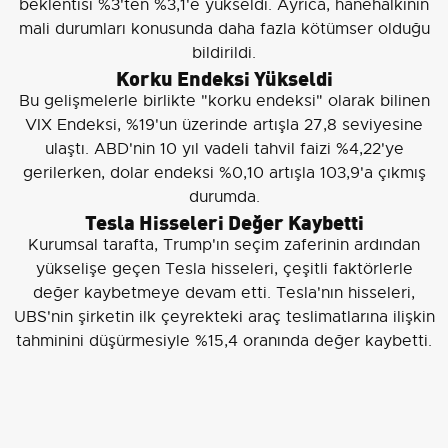
beklentisi %3'ten %3,1'e yükseldi. Ayrıca, hanehalkının
mali durumları konusunda daha fazla kötümser olduğu
bildirildi.
Korku Endeksi Yükseldi
Bu gelişmelerle birlikte "korku endeksi" olarak bilinen
VIX Endeksi, %19'un üzerinde artışla 27,8 seviyesine
ulaştı. ABD'nin 10 yıl vadeli tahvil faizi %4,22'ye
gerilerken, dolar endeksi %0,10 artışla 103,9'a çıkmış
durumda.
Tesla Hisseleri Değer Kaybetti
Kurumsal tarafta, Trump'ın seçim zaferinin ardından
yükselişe geçen Tesla hisseleri, çeşitli faktörlerle
değer kaybetmeye devam etti. Tesla'nın hisseleri,
UBS'nin şirketin ilk çeyrekteki araç teslimatlarına ilişkin
tahminini düşürmesiyle %15,4 oranında değer kaybetti.