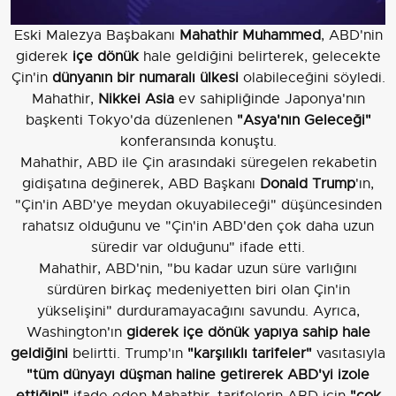
Eski Malezya Başbakanı
Mahathir Muhammed
, ABD'nin
giderek
içe dönük
hale geldiğini belirterek, gelecekte
Çin'in
dünyanın bir numaralı ülkesi
olabileceğini söyledi.
Mahathir,
Nikkei Asia
ev sahipliğinde Japonya'nın
başkenti Tokyo'da düzenlenen
"Asya'nın Geleceği"
konferansında konuştu.
Mahathir, ABD ile Çin arasındaki süregelen rekabetin
gidişatına değinerek, ABD Başkanı
Donald Trump
'ın,
"Çin'in ABD'ye meydan okuyabileceği" düşüncesinden
rahatsız olduğunu ve "Çin'in ABD'den çok daha uzun
süredir var olduğunu" ifade etti.
Mahathir, ABD'nin, "bu kadar uzun süre varlığını
sürdüren birkaç medeniyetten biri olan Çin'in
yükselişini" durduramayacağını savundu. Ayrıca,
Washington'ın
giderek içe dönük yapıya sahip hale
geldiğini
belirtti. Trump'ın
"karşılıklı tarifeler"
vasıtasıyla
"tüm dünyayı düşman haline getirerek ABD'yi izole
ettiğini"
ifade eden Mahathir, tarifelerin ABD için
"çok