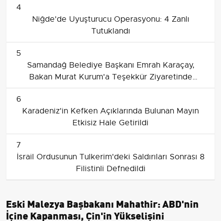
4
Niğde'de Uyuşturucu Operasyonu: 4 Zanlı
Tutuklandı
5
Samandağ Belediye Başkanı Emrah Karaçay,
Bakan Murat Kurum'a Teşekkür Ziyaretinde
Bulundu
6
Karadeniz'in Kefken Açıklarında Bulunan Mayın
Etkisiz Hale Getirildi
7
İsrail Ordusunun Tulkerim'deki Saldırıları Sonrası 8
Filistinli Defnedildi
Eski Malezya Başbakanı Mahathir: ABD'nin
İçine Kapanması, Çin'in Yükselişini