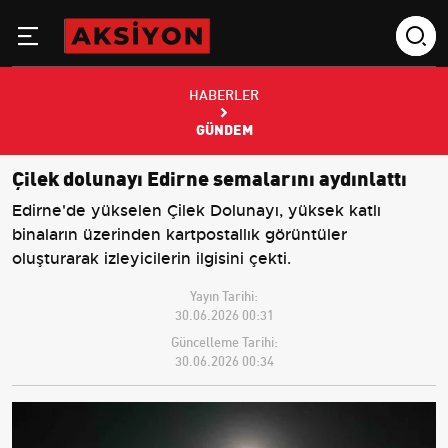
HABERLER
GÜNDEM
Çilek dolunayı Edirne semalarını aydınlattı
Edirne'de yükselen Çilek Dolunayı, yüksek katlı
binaların üzerinden kartpostallık görüntüler
oluşturarak izleyicilerin ilgisini çekti.
Yayın Tarihi:
30.06.2026 00:31
Güncelleme Tarihi:
30.06.2026 00:34