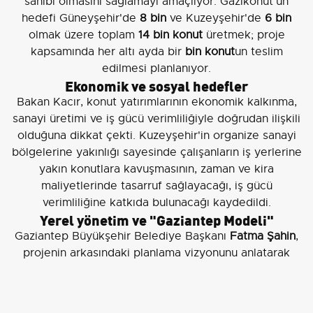
sahibi olmasını sağlamayı amaçlıyor. Gazikonut'un
hedefi Güneyşehir'de
8 bin
ve Kuzeyşehir'de
6 bin
olmak üzere toplam
14 bin konut
üretmek; proje
kapsamında her altı ayda bir
bin konut
un teslim
edilmesi planlanıyor.
Ekonomik ve sosyal hedefler
Bakan Kacır, konut yatırımlarının ekonomik kalkınma,
sanayi üretimi ve iş gücü verimliliğiyle doğrudan ilişkili
olduğuna dikkat çekti. Kuzeyşehir'in organize sanayi
bölgelerine yakınlığı sayesinde çalışanların iş yerlerine
yakın konutlara kavuşmasının, zaman ve kira
maliyetlerinde tasarruf sağlayacağı, iş gücü
verimliliğine katkıda bulunacağı kaydedildi.
Yerel yönetim ve "Gaziantep Modeli"
Gaziantep Büyükşehir Belediye Başkanı
Fatma Şahin
,
projenin arkasındaki planlama vizyonunu anlatarak
"
Yuva çok önemli. Yuva, en karanlıkta ışığın yandığı
yerdir
" dedi. Şahin, alanın daha önce boş olduğunu,
bugünse altyapısıyla birlikte modern bir şehir yapısının