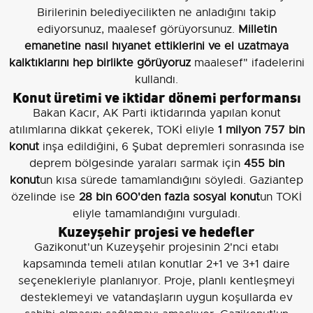
Birilerinin belediyecilikten ne anladığını takip
ediyorsunuz, maalesef görüyorsunuz.
Milletin
emanetine nasıl hıyanet ettiklerini ve el uzatmaya
kalktıklarını hep birlikte görüyoruz
maalesef" ifadelerini
kullandı.
Konut üretimi ve iktidar dönemi performansı
Bakan Kacır, AK Parti iktidarında yapılan konut
atılımlarına dikkat çekerek, TOKİ eliyle
1 milyon 757 bin
konut
inşa edildiğini, 6 Şubat depremleri sonrasında ise
deprem bölgesinde yaraları sarmak için
455 bin
konut
un kısa sürede tamamlandığını söyledi. Gaziantep
özelinde ise
28 bin 600'den fazla sosyal konut
un TOKİ
eliyle tamamlandığını vurguladı.
Kuzeyşehir projesi ve hedefler
Gazikonut'un Kuzeyşehir projesinin 2'nci etabı
kapsamında temeli atılan konutlar 2+1 ve 3+1 daire
seçenekleriyle planlanıyor. Proje, planlı kentleşmeyi
desteklemeyi ve vatandaşların uygun koşullarda ev