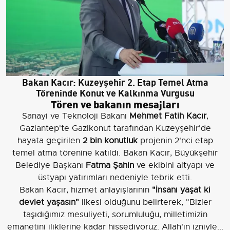
Bakan Kacır: Kuzeyşehir 2. Etap Temel Atma
Töreninde Konut ve Kalkınma Vurgusu
Tören ve bakanın mesajları
Sanayi ve Teknoloji Bakanı
Mehmet Fatih Kacır
,
Gaziantep'te Gazikonut tarafından Kuzeyşehir'de
hayata geçirilen
2 bin konutluk
projenin 2'nci etap
temel atma törenine katıldı. Bakan Kacır, Büyükşehir
Belediye Başkanı
Fatma Şahin
ve ekibini altyapı ve
üstyapı yatırımları nedeniyle tebrik etti.
Bakan Kacır, hizmet anlayışlarının
"İnsanı yaşat ki
devlet yaşasın"
ilkesi olduğunu belirterek, "Bizler
taşıdığımız mesuliyeti, sorumluluğu, milletimizin
emanetini iliklerine kadar hissediyoruz. Allah'ın izniyle...