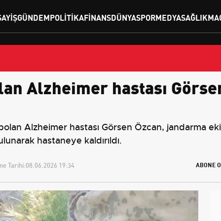
SAYIŞ
GÜNDEM
POLITIKA
FINANS
DÜNYA
SPOR
MEDYA
SAĞLIK
MA
lan Alzheimer hastası Görse
an Alzheimer hastası Görsen Özcan, jandarma ekipl
lunarak hastaneye kaldırıldı.
e Tarihi:
08.06.2026 19:34
ABONE O