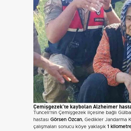
Çemişgezek’te kaybolan Alzheimer hasta
Tunceli’nin Çemişgezek ilçesine bağlı Gülb
hastası
Görsen Özcan
, Gedikler Jandarma K
çalışmaları sonucu köye yaklaşık
1 kilometr