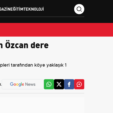
GAZIN
EĞITIM
TEKNOLOJI
n Özcan dere
eri tarafından köye yaklaşık 1
L