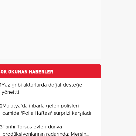
ÇOK OKUNAN HABERLER
1
Yaz gribi aktarlarda doğal desteğe
yöneltti
2
Malatya'da ihbarla gelen polisleri
camide 'Polis Haftası' sürprizi karşıladı
3
Tarihi Tarsus evleri dünya
prodüksiyonlarının radarında: Mersin