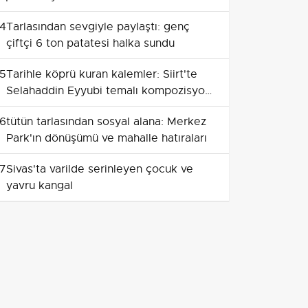
film destinasyonu yükseliyor
4
Tarlasından sevgiyle paylaştı: genç
çiftçi 6 ton patatesi halka sundu
5
Tarihle köprü kuran kalemler: Siirt'te
Selahaddin Eyyubi temalı kompozisyon
yarışması
6
tütün tarlasından sosyal alana: Merkez
Park'ın dönüşümü ve mahalle hatıraları
7
Sivas'ta varilde serinleyen çocuk ve
yavru kangal