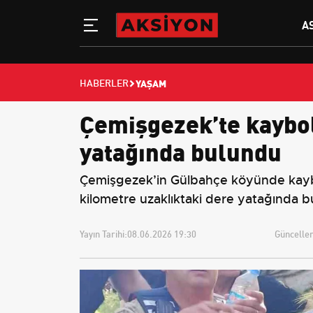
A
YAŞAM
HABERLER
Çemişgezek’te kaybo
yatağında bulundu
Çemişgezek’in Gülbahçe köyünde kaybol
kilometre uzaklıktaki dere yatağında bu
Yayın Tarihi:
08.06.2026 19:30
Güncellem