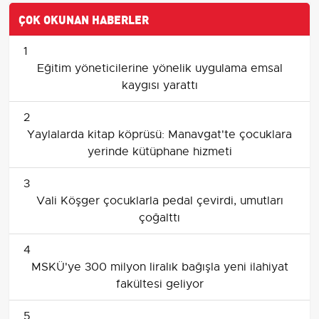
ÇOK OKUNAN HABERLER
1
Eğitim yöneticilerine yönelik uygulama emsal
kaygısı yarattı
2
Yaylalarda kitap köprüsü: Manavgat'te çocuklara
yerinde kütüphane hizmeti
3
Vali Köşger çocuklarla pedal çevirdi, umutları
çoğalttı
4
MSKÜ'ye 300 milyon liralık bağışla yeni ilahiyat
fakültesi geliyor
5