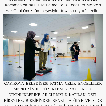
kocaman bir mutluluk. Fatma Çelik Engelliler Merkezi
Yaz Okulu’muz tüm neşesiyle devam ediyor" denildi.
ÇAYIROVA BELEDİYESİ FATMA ÇELİK ENGELLİLER
MERKEZİ'NDE DÜZENLENEN YAZ OKULU
ETKİNLİKLERİNE AİLELERİYLE KATILAN ÖZEL
BİREYLER, BİRBİRİNDEN RENKLİ ATÖLYE VE SPOR
AKTİVİTELERİNDE HEM EĞLENİYOR HEM DE YENİ