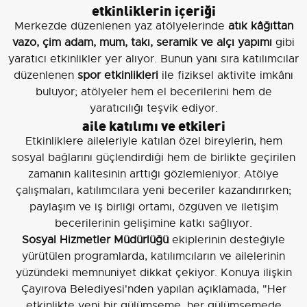
etkinliklerin içeriği
Merkezde düzenlenen yaz atölyelerinde
atık kâğıttan
vazo, çim adam, mum, takı, seramik ve alçı yapımı
gibi
yaratıcı etkinlikler yer alıyor. Bunun yanı sıra katılımcılar
düzenlenen
spor etkinlikleri
ile fiziksel aktivite imkânı
buluyor; atölyeler hem el becerilerini hem de
yaratıcılığı teşvik ediyor.
aile katılımı ve etkileri
Etkinliklere aileleriyle katılan özel bireylerin, hem
sosyal bağlarını güçlendirdiği hem de birlikte geçirilen
zamanın kalitesinin arttığı gözlemleniyor. Atölye
çalışmaları, katılımcılara yeni beceriler kazandırırken;
paylaşım ve iş birliği ortamı, özgüven ve iletişim
becerilerinin gelişimine katkı sağlıyor.
Sosyal Hizmetler Müdürlüğü
ekiplerinin desteğiyle
yürütülen programlarda, katılımcıların ve ailelerinin
yüzündeki memnuniyet dikkat çekiyor. Konuya ilişkin
Çayırova Belediyesi'nden yapılan açıklamada, "Her
etkinlikte yeni bir gülümseme, her gülümsemede