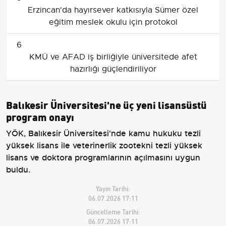
Erzincan'da hayırsever katkısıyla Sümer özel
eğitim meslek okulu için protokol
6
KMÜ ve AFAD iş birliğiyle üniversitede afet
hazırlığı güçlendiriliyor
Balıkesir Üniversitesi'ne üç yeni lisansüstü
program onayı
YÖK, Balıkesir Üniversitesi'nde kamu hukuku tezli
yüksek lisans ile veterinerlik zootekni tezli yüksek
lisans ve doktora programlarının açılmasını uygun
buldu.
Yayın Tarihi:
06.07.2026 17:11
Güncelleme Tarihi:
06.07.2026 17:11