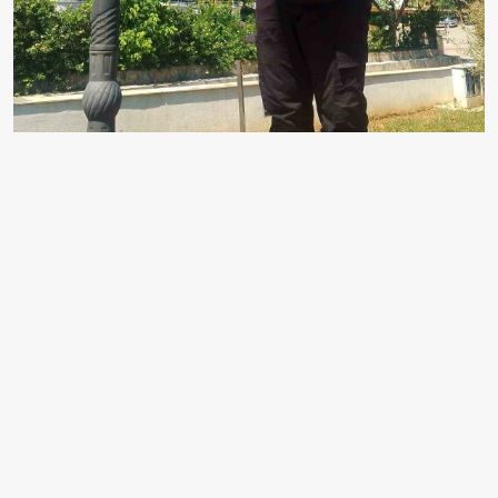
DİDİM BELEDİYESİ, İLÇE GENELİNDEKİ PARK VE
YEŞİL ALANLARDA BAKIM, ONARIM VE YENİLEME
ÇALIŞMALARI GERÇEKLEŞTİRDİ. ÇALIŞMALAR
KAPSAMINDA PARKLAR DAHA GÜVENLİ, DÜZENLİ
VE KULLANIŞLI HALE GETİRİLDİ.