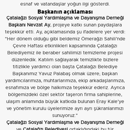
esnaf ve vatandaşlar yoğun ilgi gösterdi.
Başkanın açıklaması
Çatalağzı Sosyal Yardımlaşma ve Dayanışma Derneği
Başkanı Nevzat Ay
, projeye katkı sunan paydaşlara
teşekkür etti. Ay, açıklamasında şu ifadelere yer verdi:
"Her dönem olduğu gibi beldemiz Ömerağzı Sahili’nde
Çevre Haftası etkinlikleri kapsamında Çatalağzı
Belediyemiz ile beraber sahilimizi temizleme projesi
düzenledik. Katılım sağlayarak temizlikte bizlere
titizlikle yardımcı olan başta Çatalağzı Belediye
Başkanımız Yavuz Palabaş olmak üzere; başkan
yardımcılarımıza, muhtarlarımıza, ekip arkadaşlarımıza,
esnafımıza ve bölge halkımıza teşekkür ederiz. Ayrıca
bölgemizdeki özel sektör taşeron firma sahiplerine,
ulaşım anlamında büyük katkıda bulunan Eray Kale’ye
ve yönetim kurulu üyelerimize ayrı ayrı şükranlarımızı
sunuyoruz."
Çatalağzı Sosyal Yardımlaşma ve Dayanışma Derneği
ve
Çatalağzı Belediyesi
ortaklığındaki bu tür