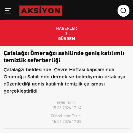
HABERLER
GÜNDEM
Çatalağzı Ömerağzı sahilinde geniş katılımlı
temizlik seferberliği
Çatalağzı beldesinde, Çevre Haftası kapsamında
Ömerağzı Sahili'nde dernek ve belediyenin ortaklaşa
düzenlediği geniş katılımlı temizlik çalışması
gerçekleştirildi.
Yayın Tarihi:
15.06.2026 17:34
Güncelleme Tarihi:
15.06.2026 17:38